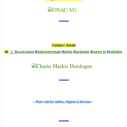
*******
Contact Email
de
L'
A
ssociation
D
épartementale
H
arkis
D
ordogne
V
euves et
O
rphelins
*******
-
-
Pour voir les vidéos, cliquez ci-dessous
*******