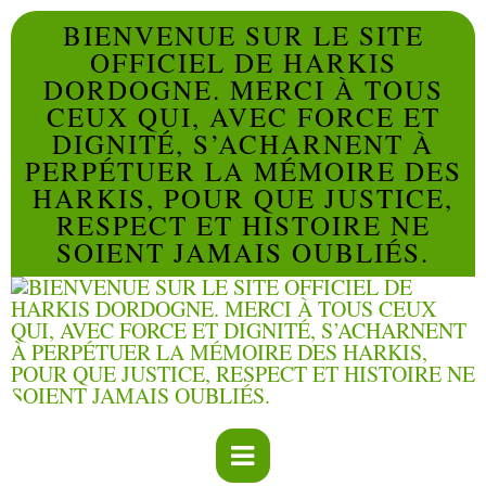
BIENVENUE SUR LE SITE
OFFICIEL DE HARKIS
DORDOGNE. MERCI À TOUS
CEUX QUI, AVEC FORCE ET
DIGNITÉ, S’ACHARNENT À
PERPÉTUER LA MÉMOIRE DES
HARKIS, POUR QUE JUSTICE,
RESPECT ET HISTOIRE NE
SOIENT JAMAIS OUBLIÉS.