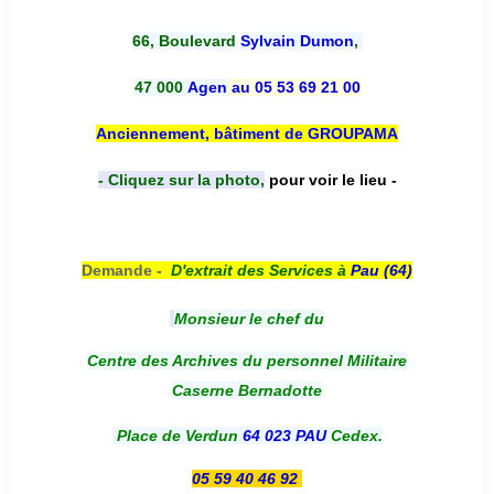
66, Boulevard
Sylvain Dumon
,
47 000
Agen
au 05 53 69 21 00
Anciennement, bâtiment de GROUPAMA
- Cliquez sur la photo,
pour voir le lieu -
Demande -
D'e
xtrait des Services à
Pau (64)
Monsieur le chef du
Centre des Archives du personnel Militaire
Caserne Bernadotte
Place de Verdun
64 023 PAU
Cedex.
05 59 40 46 92