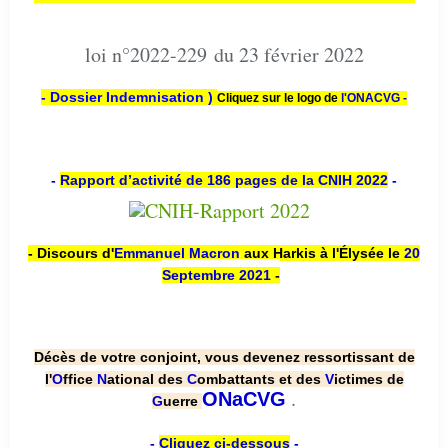
loi n°2022-229 du 23 février 2022
- Dossier Indemnisation )
Cliquez sur le logo de
l'ONACVG -
-
Rapport d’activité de 186 pages de la CNIH 2022
-
- Discours d'
Emmanuel Macron
aux Harkis à l'Élysée le
20
Septembre 2021
-
Décès de votre conjoint, vous devenez ressortissant de
l'
O
ffice
N
ational des
C
ombattants et des
V
ictimes de
.
ONaCVG
G
uerre
-
Cliquez ci-dessous
-