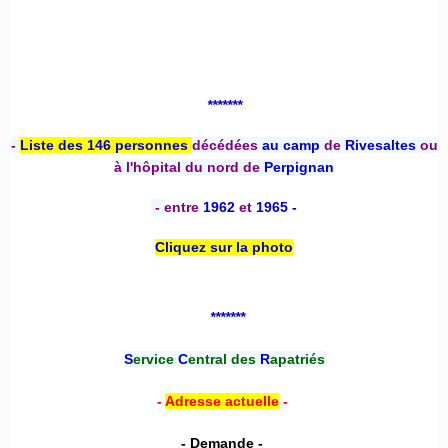
*******
-
Liste des 146 personnes
décédées
au camp
de
Rivesaltes
ou
à l'hôpital du nord de
Perpignan
-
entre
1962
et
1965 -
Cliquez sur la photo
*******
S
ervice
C
entral des
R
apatriés
-
Adresse actuelle
-
- Demande -