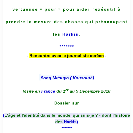
vertueuse « pour » pour aider l’exécutif à
prendre la mesure des choses qui préoccupent
les
Harkis
.
*******
-
Rencontre avec le journaliste coréen
-
Song Mitsuyo ( Kousouté
)
er
Visite en
France
du 1
au 9 Décembre 2018
Dossier
sur
(
L'âge et l'identité dans le monde, qui suis-je ? - dont l'histoire
des
Harkis
)
*******