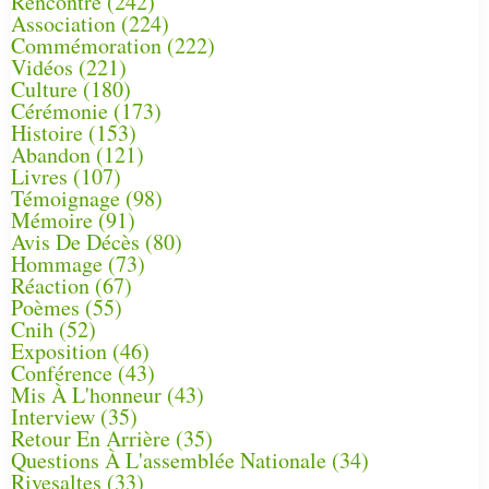
Rencontre
(242)
Association
(224)
Commémoration
(222)
Vidéos
(221)
Culture
(180)
Cérémonie
(173)
Histoire
(153)
Abandon
(121)
Livres
(107)
Témoignage
(98)
Mémoire
(91)
Avis De Décès
(80)
Hommage
(73)
Réaction
(67)
Poèmes
(55)
Cnih
(52)
Exposition
(46)
Conférence
(43)
Mis À L'honneur
(43)
Interview
(35)
Retour En Arrière
(35)
Questions À L'assemblée Nationale
(34)
Rivesaltes
(33)