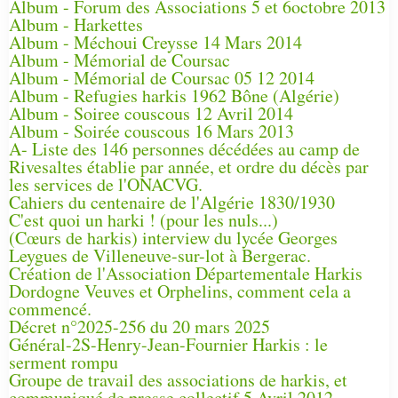
Album - Forum des Associations 5 et 6octobre 2013
Album - Harkettes
Album - Méchoui Creysse 14 Mars 2014
Album - Mémorial de Coursac
Album - Mémorial de Coursac 05 12 2014
Album - Refugies harkis 1962 Bône (Algérie)
Album - Soiree couscous 12 Avril 2014
Album - Soirée couscous 16 Mars 2013
A- Liste des 146 personnes décédées au camp de
Rivesaltes établie par année, et ordre du décès par
les services de l'ONACVG.
Cahiers du centenaire de l'Algérie 1830/1930
C'est quoi un harki ! (pour les nuls...)
(Cœurs de harkis) interview du lycée Georges
Leygues de Villeneuve-sur-lot à Bergerac.
Création de l'Association Départementale Harkis
Dordogne Veuves et Orphelins, comment cela a
commencé.
Décret n°2025-256 du 20 mars 2025
Général-2S-Henry-Jean-Fournier Harkis : le
serment rompu
Groupe de travail des associations de harkis, et
communiqué de presse collectif 5 Avril 2012