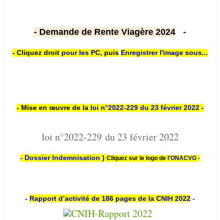
- Demande de Rente Viagère 2024
-
- Cliquez droit
pour les PC
,
puis
Enregistrer l'image sous...
- Mise en œuvre de la
loi n
°2022-229
du 23 février 2022 -
loi n°2022-229 du 23 février 2022
- Dossier Indemnisation )
Cliquez sur le logo de
l'ONACVG -
-
Rapport d’activité de 186 pages de la CNIH 2022
-