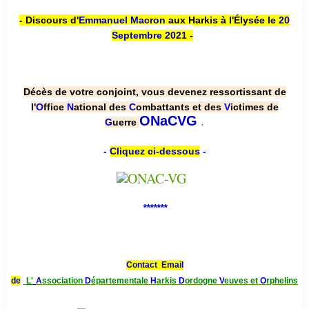
- Discours d'
Emmanuel Macron
aux Harkis à l'Élysée le
20
Septembre 2021
-
Décès de votre conjoint, vous devenez ressortissant de
l'
O
ffice
N
ational des
C
ombattants et des
V
ictimes de
.
ONaCVG
G
uerre
-
Cliquez ci-dessous
-
*******
Contact Email
de
L'
A
ssociation
D
épartementale
H
arkis
D
ordogne
V
euves et
O
rphelins