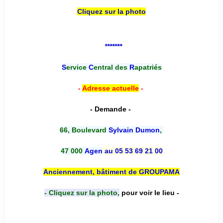
Cliquez sur la photo
*******
S
ervice
C
entral des
R
apatriés
-
Adresse actuelle
-
- Demande -
66, Boulevard
Sylvain Dumon
,
47 000
Agen
au 05 53 69 21 00
Anciennement, bâtiment de GROUPAMA
- Cliquez sur la photo,
pour voir le lieu -