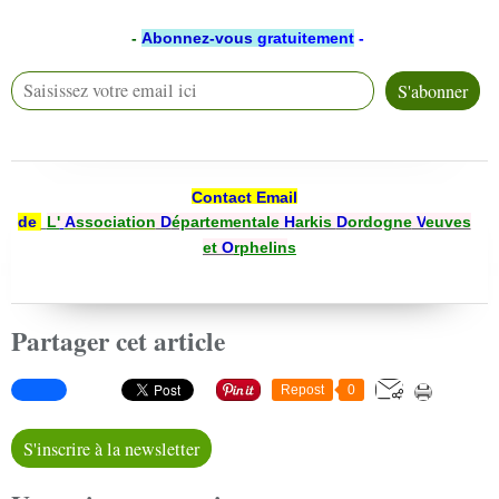
-
Abonnez-vous
gratuitement
-
Contact Email
de
L'
A
ssociation
D
épartementale
H
arkis
D
ordogne
V
euves
et
O
rphelin
s
Partager cet article
Repost
0
S'inscrire à la newsletter