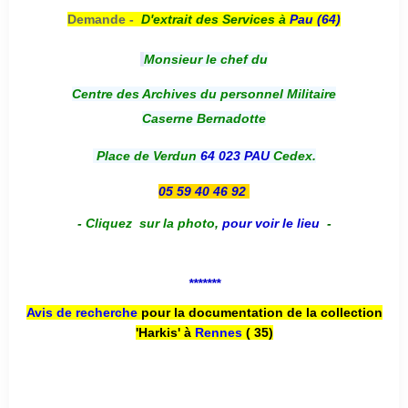
Demande -
D'e
xtrait des Services à
Pau (64)
Monsieur le chef du
Centre des Archives du personnel Militaire
Caserne Bernadotte
Place de Verdun
64 023 PAU
Cedex.
05 59 40 46 92
-
Cliquez sur la photo
,
pour voir le lieu
-
*******
Avis de recherche
pour la documentation de la collection
'Harkis' à
Rennes
( 35)