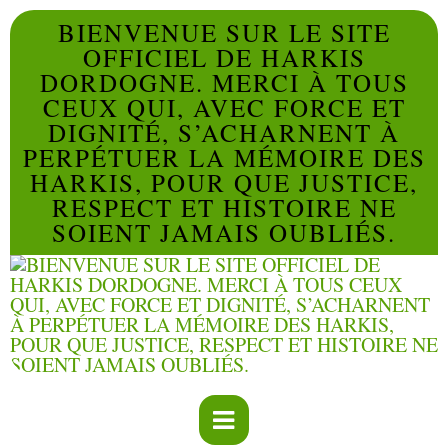
BIENVENUE SUR LE SITE
OFFICIEL DE HARKIS
DORDOGNE. MERCI À TOUS
CEUX QUI, AVEC FORCE ET
DIGNITÉ, S’ACHARNENT À
PERPÉTUER LA MÉMOIRE DES
HARKIS, POUR QUE JUSTICE,
RESPECT ET HISTOIRE NE
SOIENT JAMAIS OUBLIÉS.