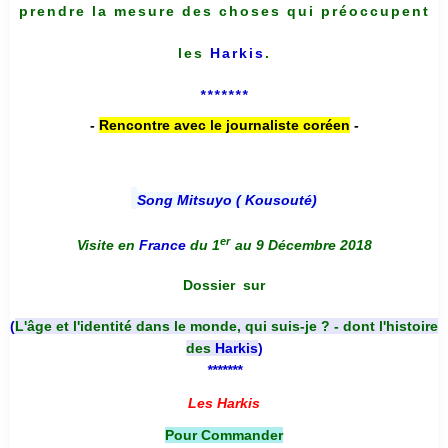
prendre la mesure des choses qui préoccupent
les
Harkis
.
*******
-
Rencontre avec le journaliste coréen
-
Song Mitsuyo ( Kousouté
)
er
Visite en
France
du 1
au 9 Décembre 2018
Dossier
sur
(
L'âge et l'identité dans le monde, qui suis-je ? - dont l'histoire
des
Harkis
)
*******
Les Harkis
Pour Commander