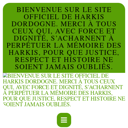
BIENVENUE SUR LE SITE
OFFICIEL DE HARKIS
DORDOGNE. MERCI À TOUS
CEUX QUI, AVEC FORCE ET
DIGNITÉ, S’ACHARNENT À
PERPÉTUER LA MÉMOIRE DES
HARKIS, POUR QUE JUSTICE,
RESPECT ET HISTOIRE NE
SOIENT JAMAIS OUBLIÉS.