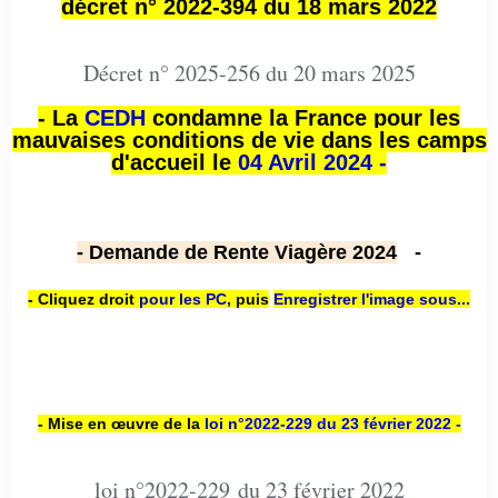
décret n° 2022-394 du 18 mars 2022
Décret n° 2025-256 du 20 mars 2025
- La
CEDH
condamne la France pour les
mauvaises conditions de vie dans les camps
d'accueil le
04 Avril 2024 -
- Demande de Rente Viagère 2024
-
- Cliquez droit
pour les PC
,
puis
Enregistrer l'image sous...
- Mise en œuvre de la
loi n
°2022-229
du 23 février 2022 -
loi n°2022-229 du 23 février 2022