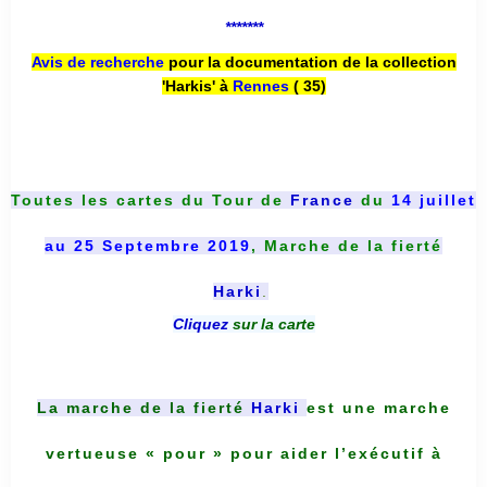
*******
Avis de recherche
pour la documentation de la collection
'Harkis' à
Rennes
( 35)
Toutes les cartes du
Tour de
France
du
14 juillet
au 25 Septembre 2019
, Marche de la fierté
Harki
.
Cliquez
sur la carte
La marche de la fierté
Harki
est une marche
vertueuse « pour » pour aider l’exécutif à