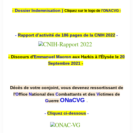
- Dossier Indemnisation )
Cliquez sur le logo de
l'ONACVG -
-
Rapport d’activité de 186 pages de la CNIH 2022
-
- Discours d'
Emmanuel Macron
aux Harkis à l'Élysée le
20
Septembre 2021
-
Décès de votre conjoint, vous devenez ressortissant de
l'
O
ffice
N
ational des
C
ombattants et des
V
ictimes de
.
ONaCVG
G
uerre
-
Cliquez ci-dessous
-