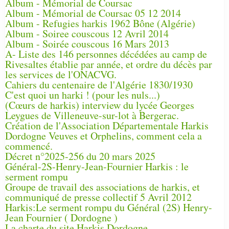
Album - Mémorial de Coursac
Album - Mémorial de Coursac 05 12 2014
Album - Refugies harkis 1962 Bône (Algérie)
Album - Soiree couscous 12 Avril 2014
Album - Soirée couscous 16 Mars 2013
A- Liste des 146 personnes décédées au camp de
Rivesaltes établie par année, et ordre du décès par
les services de l'ONACVG.
Cahiers du centenaire de l'Algérie 1830/1930
C'est quoi un harki ! (pour les nuls...)
(Cœurs de harkis) interview du lycée Georges
Leygues de Villeneuve-sur-lot à Bergerac.
Création de l'Association Départementale Harkis
Dordogne Veuves et Orphelins, comment cela a
commencé.
Décret n°2025-256 du 20 mars 2025
Général-2S-Henry-Jean-Fournier Harkis : le
serment rompu
Groupe de travail des associations de harkis, et
communiqué de presse collectif 5 Avril 2012
Harkis:Le serment rompu du Général (2S) Henry-
Jean Fournier ( Dordogne )
La charte du site Harkis Dordogne