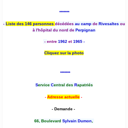
*******
-
Liste des 146 personnes
décédées
au camp
de
Rivesaltes
ou
à l'hôpital du nord de
Perpignan
-
entre
1962
et
1965 -
Cliquez sur la photo
*******
S
ervice
C
entral des
R
apatriés
-
Adresse actuelle
-
- Demande -
66, Boulevard
Sylvain Dumon
,