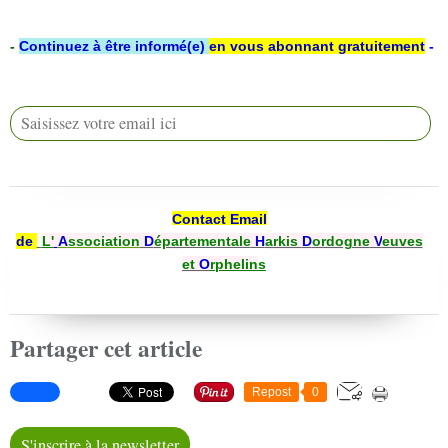
-
Continuez à être informé(e)
en vous abonnant gratuitement
-
Contact Email
de
L'
A
ssociation
D
épartementale
H
arkis
D
ordogne
V
euves
et
O
rphelin
s
Partager cet article
Repost
0
S'inscrire à la newsletter