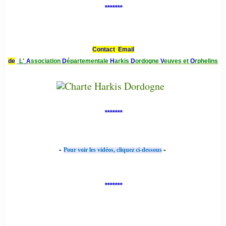
*******
Contact Email
de
L'
A
ssociation
D
épartementale
H
arkis
D
ordogne
V
euves et
O
rphelins
*******
-
-
Pour voir les vidéos, cliquez ci-dessous
*******