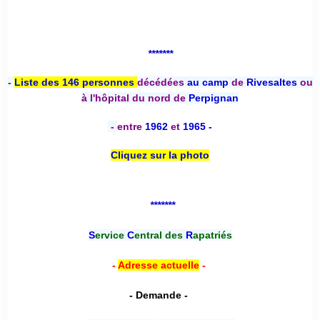
*******
-
Liste des 146 personnes
décédées
au camp
de
Rivesaltes
ou
à l'hôpital du nord de
Perpignan
-
entre
1962
et
1965 -
Cliquez sur la photo
*******
S
ervice
C
entral des
R
apatriés
-
Adresse actuelle
-
- Demande -