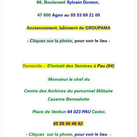
66, Boulevard
Sylvain Dumon
,
47 000
Agen
au 05 53 69 21 00
Anciennement, bâtiment de GROUPAMA
- Cliquez sur la photo,
pour voir le lieu -
Demande -
D'e
xtrait des Services à
Pau (64)
Monsieur le chef du
Centre des Archives du personnel Militaire
Caserne Bernadotte
Place de Verdun
64 023 PAU
Cedex.
05 59 40 46 92
-
Cliquez sur la photo
,
pour voir le lieu
-