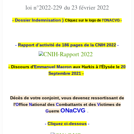
loi n°2022-229 du 23 février 2022
- Dossier Indemnisation )
Cliquez sur le logo de
l'ONACVG -
-
Rapport d’activité de 186 pages de la CNIH 2022
-
- Discours d'
Emmanuel Macron
aux Harkis à l'Élysée le
20
Septembre 2021
-
Décès de votre conjoint, vous devenez ressortissant de
l'
O
ffice
N
ational des
C
ombattants et des
V
ictimes de
.
ONaCVG
G
uerre
-
Cliquez ci-dessous
-