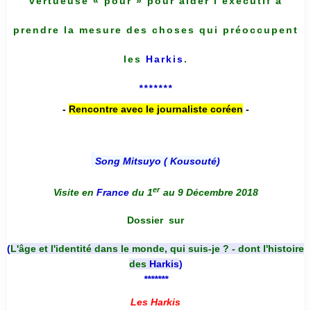
vertueuse « pour » pour aider l’exécutif à
prendre la mesure des choses qui préoccupent
les
Harkis
.
*******
-
Rencontre avec le journaliste coréen
-
Song Mitsuyo ( Kousouté
)
er
Visite en
France
du 1
au 9 Décembre 2018
Dossier
sur
(
L'âge et l'identité dans le monde, qui suis-je ? - dont l'histoire
des
Harkis
)
*******
Les Harkis