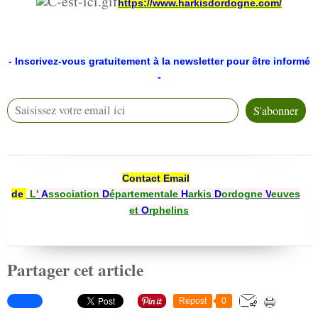
https://www.harkisdordogne.com/
-
Inscrivez-vous gratuitement à la newsletter pour être informé
-
Contact Email
de
L'
A
ssociation
D
épartementale
H
arkis
D
ordogne
V
euves
et
O
rphelin
s
Partager cet article
Repost
0