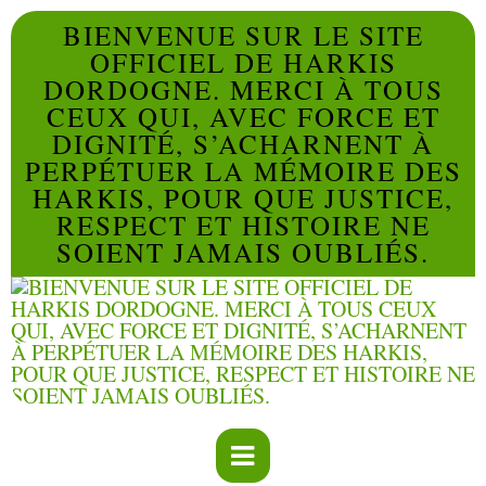
BIENVENUE SUR LE SITE
OFFICIEL DE HARKIS
DORDOGNE. MERCI À TOUS
CEUX QUI, AVEC FORCE ET
DIGNITÉ, S’ACHARNENT À
PERPÉTUER LA MÉMOIRE DES
HARKIS, POUR QUE JUSTICE,
RESPECT ET HISTOIRE NE
SOIENT JAMAIS OUBLIÉS.