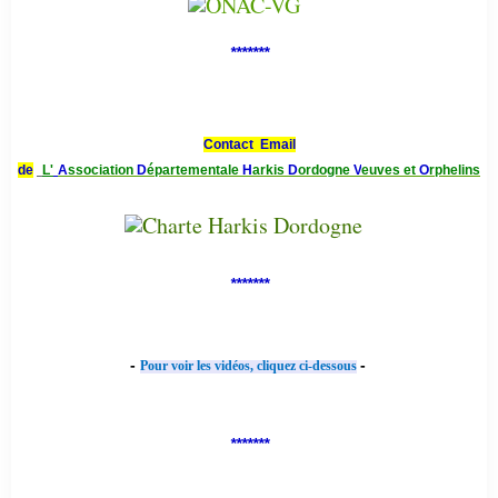
*******
Contact Email
de
L'
A
ssociation
D
épartementale
H
arkis
D
ordogne
V
euves et
O
rphelins
*******
-
-
Pour voir les vidéos, cliquez ci-dessous
*******