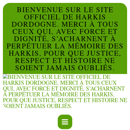
BIENVENUE SUR LE SITE
OFFICIEL DE HARKIS
DORDOGNE. MERCI À TOUS
CEUX QUI, AVEC FORCE ET
DIGNITÉ, S’ACHARNENT À
PERPÉTUER LA MÉMOIRE DES
HARKIS, POUR QUE JUSTICE,
RESPECT ET HISTOIRE NE
SOIENT JAMAIS OUBLIÉS.