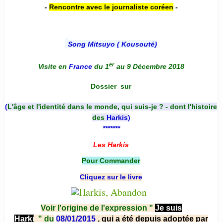
-
Rencontre avec le journaliste coréen
-
Song Mitsuyo ( Kousouté
)
er
Visite en
France
du 1
au 9 Décembre 2018
Dossier
sur
(
L'âge et l'identité dans le monde, qui suis-je ? - dont l'histoire
des
Harkis
)
*******
Les Harkis
Pour Commander
Cliquez sur le livre
Voir l'origine de l'expression "
Je suis
Harki
"
du
08/01/2015
, qui a été depuis adoptée par