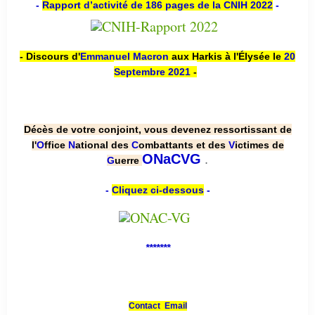
-
Rapport d’activité de 186 pages de la CNIH 2022
-
- Discours d'
Emmanuel Macron
aux Harkis à l'Élysée le
20
Septembre 2021
-
Décès de votre conjoint, vous devenez ressortissant de
l'
O
ffice
N
ational des
C
ombattants et des
V
ictimes de
.
ONaCVG
G
uerre
-
Cliquez ci-dessous
-
*******
Contact Email