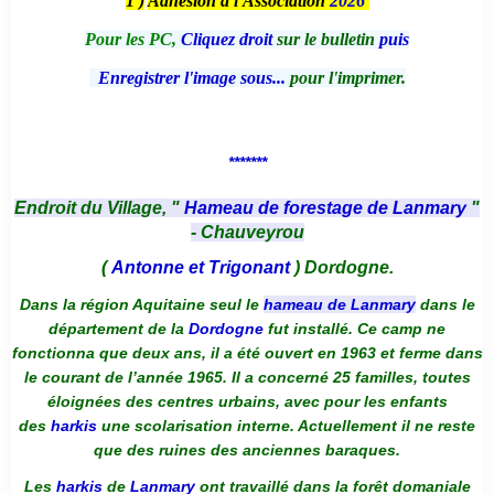
1 )
Adhésion à l'Association
2026
Pour les PC,
Cliquez droit
sur le bulletin
puis
Enregistrer l'image sous...
pour l'imprimer.
*******
Endroit du Village, "
Hameau de forestage de Lanmary
"
- Chauveyrou
(
Antonne et Trigonant
) Dordogne.
Dans la région Aquitaine seul le
hameau de Lanmary
dans le
département de la
Dordogne
fut installé. Ce camp ne
fonctionna que deux ans, il a été ouvert en 1963 et ferme dans
le courant de l’année 1965. Il a concerné 25 familles, toutes
éloignées des centres urbains, avec pour les enfants
des
harkis
une scolarisation interne. Actuellement il ne reste
que des ruines des anciennes baraques.
Les
harkis
de
Lanmary
ont travaillé dans la forêt domaniale