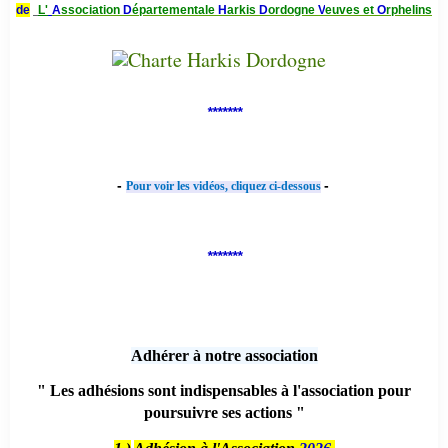
de
L'
A
ssociation
D
épartementale
H
arkis
D
ordogne
V
euves et
O
rphelins
*******
-
-
Pour voir les vidéos, cliquez ci-dessous
*******
Adhérer à notre association
" Les adhésions sont indispensables à l'association pour
poursuivre ses actions "