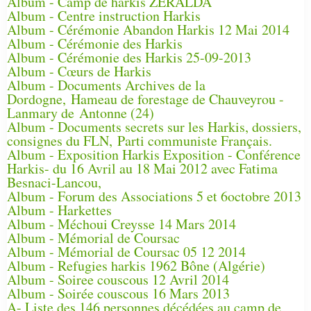
Album - Camp de harkis ZERALDA
Album - Centre instruction Harkis
Album - Cérémonie Abandon Harkis 12 Mai 2014
Album - Cérémonie des Harkis
Album - Cérémonie des Harkis 25-09-2013
Album - Cœurs de Harkis
Album - Documents Archives de la
Dordogne, Hameau de forestage de Chauveyrou -
Lanmary de Antonne (24)
Album - Documents secrets sur les Harkis, dossiers,
consignes du FLN, Parti communiste Français.
Album - Exposition Harkis Exposition - Conférence
Harkis- du 16 Avril au 18 Mai 2012 avec Fatima
Besnaci-Lancou,
Album - Forum des Associations 5 et 6octobre 2013
Album - Harkettes
Album - Méchoui Creysse 14 Mars 2014
Album - Mémorial de Coursac
Album - Mémorial de Coursac 05 12 2014
Album - Refugies harkis 1962 Bône (Algérie)
Album - Soiree couscous 12 Avril 2014
Album - Soirée couscous 16 Mars 2013
A- Liste des 146 personnes décédées au camp de