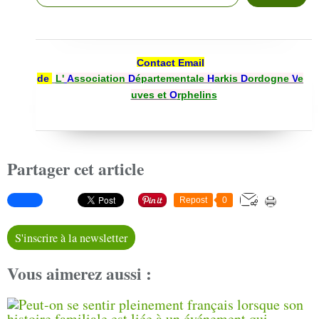
Contact Email
de
L'
A
ssociation
D
épartementale
H
arkis
D
ordogne
V
e
uves et
O
rphelin
s
Partager cet article
Repost
0
S'inscrire à la newsletter
Vous aimerez aussi :