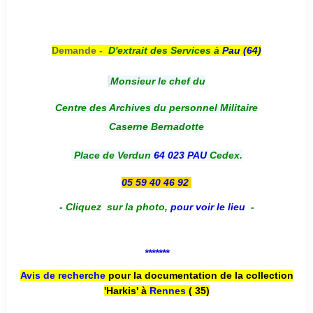
Demande -
D'e
xtrait des Services à
Pau (64)
Monsieur le chef du
Centre des Archives du personnel Militaire
Caserne Bernadotte
Place de Verdun
64 023 PAU
Cedex.
05 59 40 46 92
-
Cliquez sur la photo
,
pour voir le lieu
-
*******
Avis de recherche
pour la documentation de la collection
'Harkis' à
Rennes
( 35)