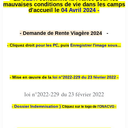
mauvaises conditions de vie dans les camps
d'accueil le
04 Avril 2024 -
- Demande de Rente Viagère 2024
-
- Cliquez droit
pour les PC
,
puis
Enregistrer l'image sous...
- Mise en œuvre de la
loi n
°2022-229
du 23 février 2022 -
loi n°2022-229 du 23 février 2022
- Dossier Indemnisation )
Cliquez sur le logo de
l'ONACVG -