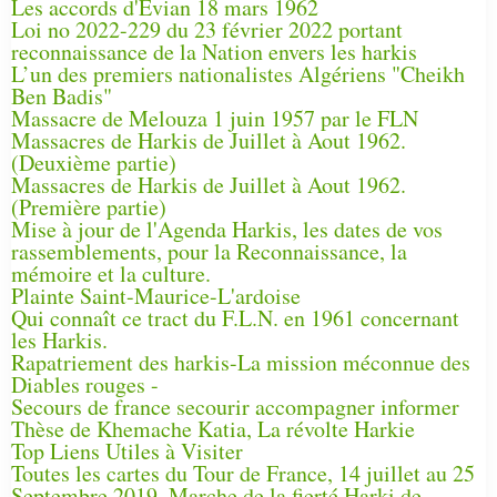
Les accords d'Évian 18 mars 1962
Loi no 2022-229 du 23 février 2022 portant
reconnaissance de la Nation envers les harkis
L’un des premiers nationalistes Algériens "Cheikh
Ben Badis"
Massacre de Melouza 1 juin 1957 par le FLN
Massacres de Harkis de Juillet à Aout 1962.
(Deuxième partie)
Massacres de Harkis de Juillet à Aout 1962.
(Première partie)
Mise à jour de l'Agenda Harkis, les dates de vos
rassemblements, pour la Reconnaissance, la
mémoire et la culture.
Plainte Saint-Maurice-L'ardoise
Qui connaît ce tract du F.L.N. en 1961 concernant
les Harkis.
Rapatriement des harkis-La mission méconnue des
Diables rouges -
Secours de france secourir accompagner informer
Thèse de Khemache Katia, La révolte Harkie
Top Liens Utiles à Visiter
Toutes les cartes du Tour de France, 14 juillet au 25
Septembre 2019, Marche de la fierté Harki de