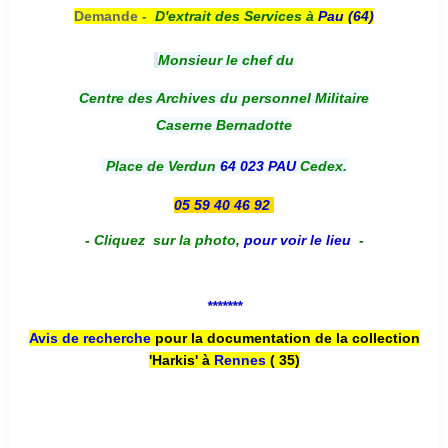
Demande -
D'e
xtrait des Services à
Pau (64)
Monsieur le chef du
Centre des Archives du personnel Militaire
Caserne Bernadotte
Place de Verdun
64 023 PAU
Cedex.
05 59 40 46 92
-
Cliquez sur la photo
,
pour voir le lieu
-
*******
Avis de recherche
pour la documentation de la collection
'Harkis' à
Rennes
( 35)