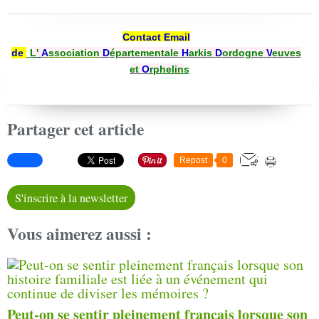
Contact Email
de
L'
A
ssociation
D
épartementale
H
arkis
D
ordogne
V
euves
et
O
rphelin
s
Partager cet article
Repost
0
S'inscrire à la newsletter
Vous aimerez aussi :
Peut-on se sentir pleinement français lorsque son