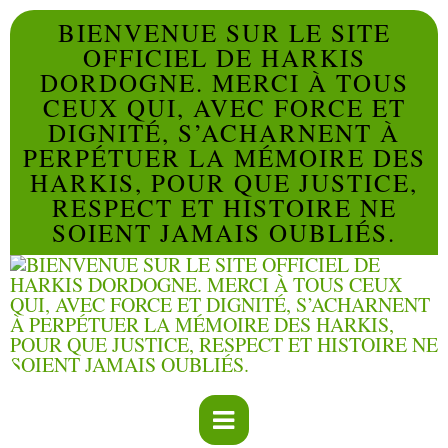
BIENVENUE SUR LE SITE
OFFICIEL DE HARKIS
DORDOGNE. MERCI À TOUS
CEUX QUI, AVEC FORCE ET
DIGNITÉ, S’ACHARNENT À
PERPÉTUER LA MÉMOIRE DES
HARKIS, POUR QUE JUSTICE,
RESPECT ET HISTOIRE NE
SOIENT JAMAIS OUBLIÉS.