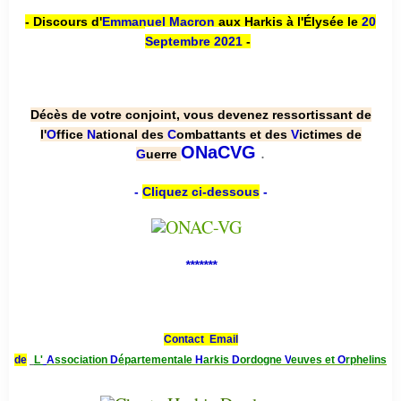
- Discours d'
Emmanuel Macron
aux Harkis à l'Élysée le
20
Septembre 2021
-
Décès de votre conjoint, vous devenez ressortissant de
l'
O
ffice
N
ational des
C
ombattants et des
V
ictimes de
.
ONaCVG
G
uerre
-
Cliquez ci-dessous
-
*******
Contact Email
de
L'
A
ssociation
D
épartementale
H
arkis
D
ordogne
V
euves et
O
rphelins