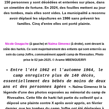
150 personnes y sont décédées et enterrées sur place, dans
un cimetière de fortune. En 2024, des fouilles mettent au jour
des tombes, mais elles sont vides. La municipalité a reconnu
avoir déplacé les sépultures en 1986 sans prévenir les
familles. Cinq d'entre elles ont porté plainte.
Nicole Gougache
(à gauche) et
Naïma Gimenez
(à droite), sont devant la
stèle des harkis. Ce sont majoritairement des enfants qui sont enterrés au
sein du camp Joffre, communément appelé camp de Rivesaltes. Photo
prise le 02 juin 2025.
© Arame MBENGUE/RFI
«
Entre l'été 1962 et l'automne 1964, le
camp enregistre plus de 140 décès,
essentiellement des bébés de moins de deux
ans et des personnes âgées
». Naïma Gimenez lit la
légende d'une des photos exposées au mémorial du camp de
Rivesaltes. Cette fille de harki fait partie du collectif qui a
déposé une plainte contre X après avoir appris, en février
dernier, que les tombes du camp Joffre ont été déplacées à