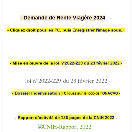
- Demande de Rente Viagère 2024
-
- Cliquez droit
pour les PC
,
puis
Enregistrer l'image sous...
- Mise en œuvre de la
loi n
°2022-229
du 23 février 2022 -
loi n°2022-229 du 23 février 2022
- Dossier Indemnisation )
Cliquez sur le logo de
l'ONACVG -
-
Rapport d’activité de 186 pages de la CNIH 2022
-