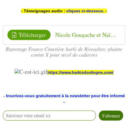
- Témoignages audio :
cliquez ci-dessous
.
-
Télécharger
Nicole Gougache et Naïma Gimenez Cimetiere_harki_de_Rivesaltes_Plainte_contre_X
Reportage France Cimetière harki de Rivesaltes: plainte
contre X pour recel de cadavres
https://www.harkisdordogne.com/
-
Inscrivez-vous gratuitement à la newsletter pour être informé
-