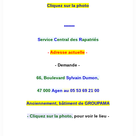
Cliquez sur la photo
*******
S
ervice
C
entral des
R
apatriés
-
Adresse actuelle
-
- Demande -
66, Boulevard
Sylvain Dumon
,
47 000
Agen
au 05 53 69 21 00
Anciennement, bâtiment de GROUPAMA
- Cliquez sur la photo,
pour voir le lieu -