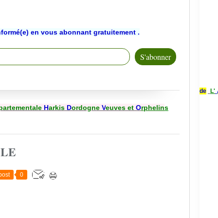
nformé(e) en vous abonnant gratuitement .
de
L'
partementale
H
arkis
D
ordogne
V
euves et
O
rphelin
s
CLE
post
0