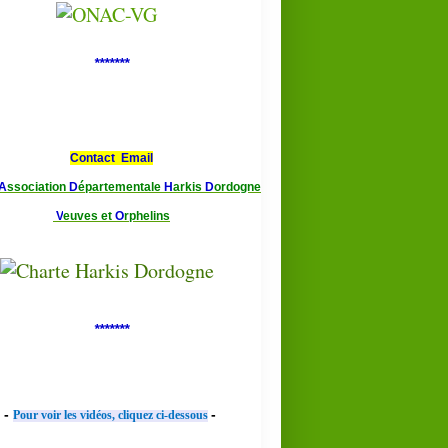
*******
Contact Email
A
ssociation
D
épartementale
H
arkis
D
ordogne
V
euves et
O
rphelins
*******
-
-
Pour voir les vidéos, cliquez ci-dessous