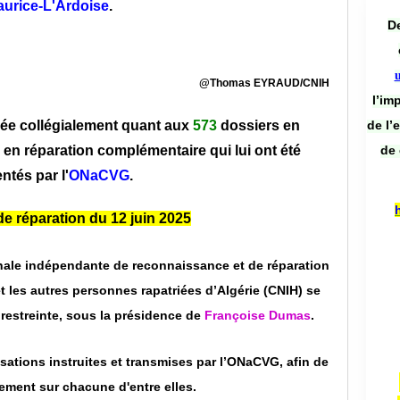
urice-L'Ardoise
.
De
@Thomas EYRAUD/CNIH
l’im
de l’
ée collégialement quant aux
573
dossiers en
de 
en réparation complémentaire qui lui ont été
ntés par l'
ONaCVG
.
 réparation du 12 juin 2025
ale indépendante de reconnaissance et de réparation
t les autres personnes rapatriées d’Algérie (CNIH) se
restreinte, sous la présidence de
Françoise Dumas
.
sations instruites et transmises par l’ONaCVG, afin de
lement sur chacune d'entre elles.