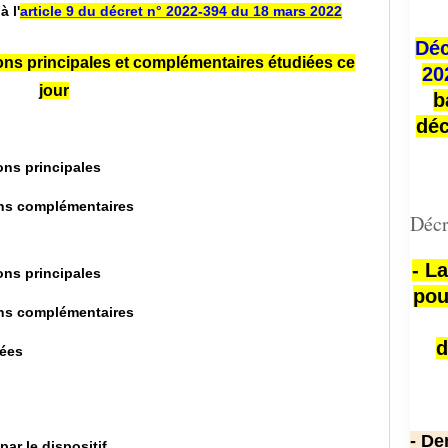
à l
'
article 9 du décret n° 2022-394 du 18 mars 2022
Déc
ns principales et complémentaires étudiées ce
20
jour
b
déc
ns principales
ns complémentaires
Décr
- L
ns principales
pou
ns complémentaires
d
sées
- De
ar le dispositif