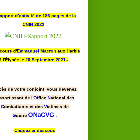
apport d’activité de 186 pages de la
CNIH 2022
-
scours d'
Emmanuel Macron
aux Harkis
à l'Élysée le
20 Septembre 2021
-
cès de votre conjoint, vous devenez
ssortissant de l'
O
ffice
N
ational des
C
ombattants et des
V
ictimes de
.
ONaCVG
G
uerre
-
Cliquez ci-dessous
-