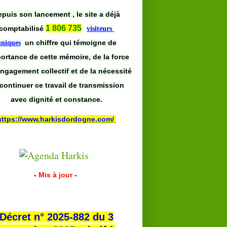
puis son lancement , le site a déjà
1 806 735
comptabilisé
visiteurs
un chiffre qui témoigne de
uniques
portance de cette mémoire, de la force
engagement collectif et de la nécessité
continuer ce travail de transmission
avec dignité et constance.
https://www.harkisdordogne.com/
-
Mis à jour
-
Décret n° 2025-882 du 3