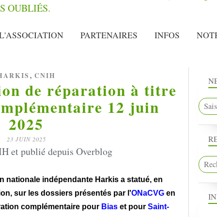
L'ASSOCIATION
PARTENAIRES
INFOS
NOT
,
HARKIS
CNIH
N
n de réparation à titre
omplémentaire 12 juin
2025
R
23 JUIN 2025
H et publié depuis Overblog
n nationale indépendante Harkis a statué, en
on, sur les dossiers présentés par l'
ONaCVG
en
I
aration complémentaire pour
Bias
et pour
Saint-