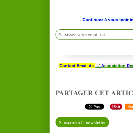
-
Continuez à vous tenir i
Contact Email de
L'
A
ssociation
D
é
PARTAGER CET ARTI
Re
S'inscrire à la newsletter