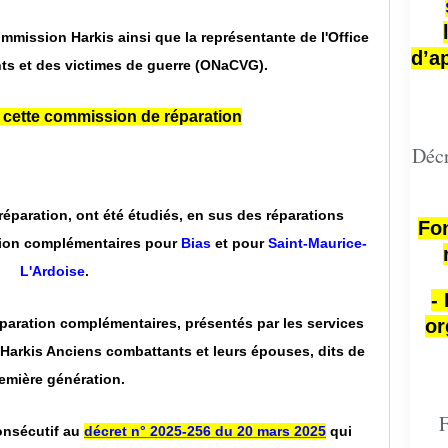
mmission Harkis ainsi que la représentante de l'Office
d’a
ts et des victimes de guerre (ONaCVG).
 cette commission de réparation
Décr
éparation, ont été étudiés, en sus des réparations
Fon
tion complémentaires pour
Bias
et pour
Saint-Maurice-
L'Ardoise
.
-
paration complémentaires, présentés par les services
or
Harkis Anciens combattants et leurs épouses, dits de
emière génération.
F
onsécutif au
décret n° 2025-256 du 20 mars 2025
qui