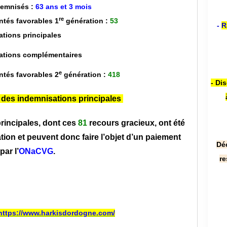
emnisés :
63 ans et 3 mois
re
ntés favorables 1
génération :
53
-
R
ations principales
rations complémentaires
e
ntés favorables 2
génération :
418
- Di
 des indemnisations principales
rincipales, dont ces
81
recours gracieux, ont été
tion et peuvent donc faire l’objet d’un paiement
Dé
par l’
ONaCVG
.
re
https://www.harkisdordogne.com/