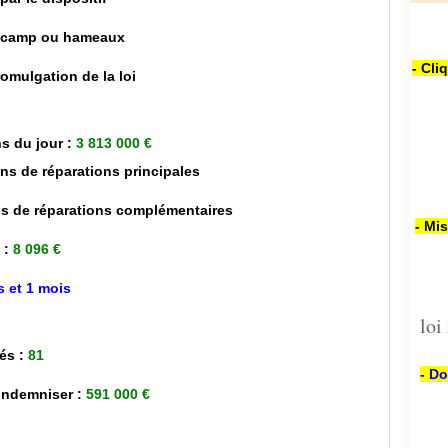
n camp ou hameaux
- Cli
omulgation de la loi
s du jour :
3 813 000 €
ns de réparations principales
s de réparations complémentaires
- Mi
 :
8 096 €
s et 1 mois
loi
és :
81
- Do
 indemniser :
591 000 €