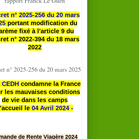
rapport Franck Le Guen
ret n° 2025-256 du 20 mars
25
portant modification du
arème fixé à l'article 9 du
ret n° 2022-394 du 18 mars
2022
et n° 2025-256 du 20 mars 2025
a
CEDH
condamne la France
r les mauvaises conditions
de vie dans les camps
'accueil le
04 Avril 2024 -
mande de Rente Viagère 2024