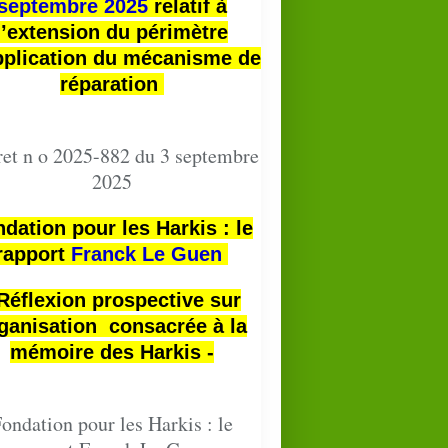
septembre 2025
relatif à
l’extension du périmètre
pplication du mécanisme de
réparation
et n o 2025-882 du 3 septembre
2025
dation pour les Harkis : le
rapport
Franck Le Guen
 Réflexion prospective sur
ganisation consacrée à la
mémoire des Harkis -
ondation pour les Harkis : le