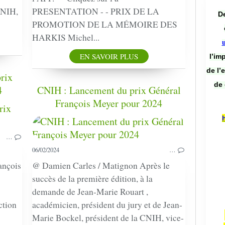
CNIH,
PRESENTATION - - PRIX DE LA
De
PROMOTION DE LA MÉMOIRE DES
HARKIS Michel...
EN SAVOIR PLUS
l’im
de l’
rix
de 
4
CNIH : Lancement du prix Général
François Meyer pour 2024
COMMUNIQUÉ
CONCOURS
CNIH
…
06/02/2024
…
ançois
@ Damien Carles / Matignon Après le
succès de la première édition, à la
demande de Jean-Marie Rouart ,
ction
académicien, président du jury et de Jean-
Marie Bockel, président de la CNIH, vice-