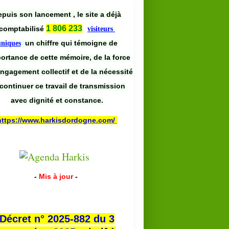
puis son lancement , le site a déjà
1 806 233
comptabilisé
visiteurs
un chiffre qui témoigne de
uniques
portance de cette mémoire, de la force
engagement collectif et de la nécessité
continuer ce travail de transmission
avec dignité et constance.
https://www.harkisdordogne.com/
COMMUNICATION
CONCOURS
-
Mis à jour
-
Décret n° 2025-882 du 3