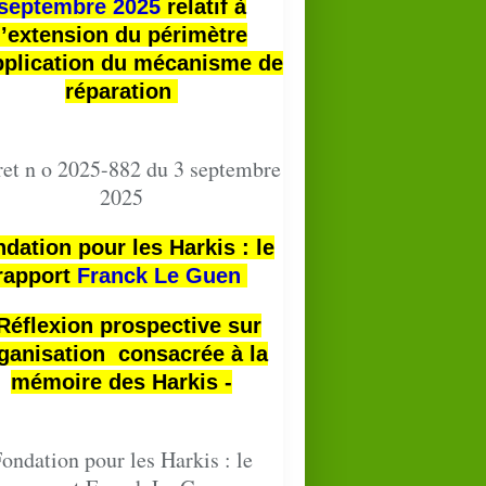
septembre 2025
relatif à
l’extension du périmètre
pplication du mécanisme de
réparation
et n o 2025-882 du 3 septembre
2025
dation pour les Harkis : le
rapport
Franck Le Guen
 Réflexion prospective sur
ganisation consacrée à la
mémoire des Harkis -
ondation pour les Harkis : le