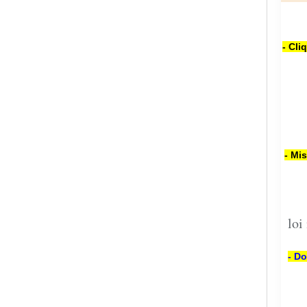
- Cli
- Mi
loi
- Do