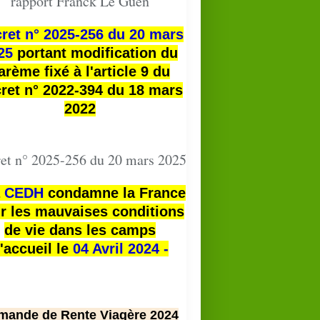
rapport Franck Le Guen
ret n° 2025-256 du 20 mars
25
portant modification du
arème fixé à l'article 9 du
ret n° 2022-394 du 18 mars
2022
et n° 2025-256 du 20 mars 2025
a
CEDH
condamne la France
r les mauvaises conditions
de vie dans les camps
'accueil le
04 Avril 2024 -
mande de Rente Viagère 2024