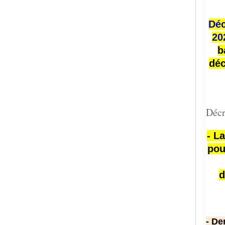
Déc
20
b
déc
Décr
- L
pou
d
- De