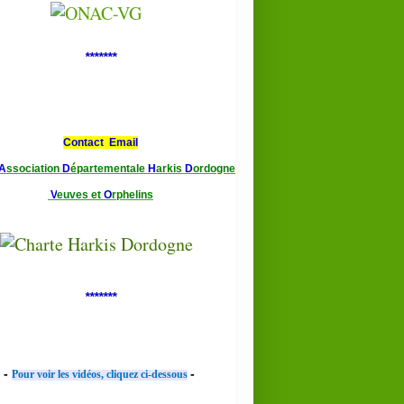
*******
Contact Email
A
ssociation
D
épartementale
H
arkis
D
ordogne
V
euves et
O
rphelins
*******
-
-
Pour voir les vidéos, cliquez ci-dessous