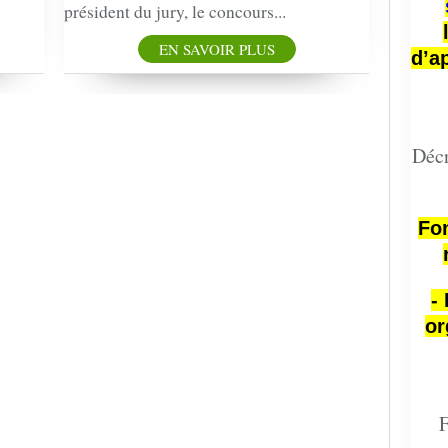
président du jury, le concours...
EN SAVOIR PLUS
d’a
Décr
Fon
-
or
F