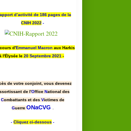
apport d’activité de 186 pages de la
CNIH 2022
-
scours d'
Emmanuel Macron
aux Harkis
à l'Élysée le
20 Septembre 2021
-
cès de votre conjoint, vous devenez
ssortissant de l'
O
ffice
N
ational des
C
ombattants et des
V
ictimes de
.
ONaCVG
G
uerre
-
Cliquez ci-dessous
-