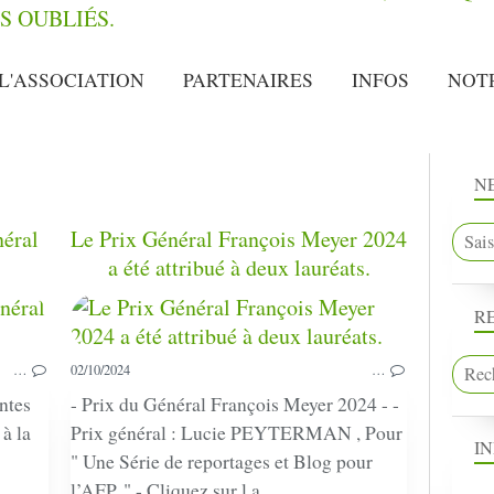
L'ASSOCIATION
PARTENAIRES
INFOS
NOT
N
éral
Le Prix Général François Meyer 2024
a été attribué à deux lauréats.
R
HARKIS
COMMUNIQUÉ
CONCOURS
…
02/10/2024
…
ntes
- Prix du Général François Meyer 2024 - -
 à la
Prix général : Lucie PEYTERMAN , Pour
I
" Une Série de reportages et Blog pour
l’AFP. " - Cliquez sur l a