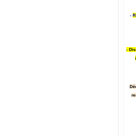
-
R
- Di
Dé
re