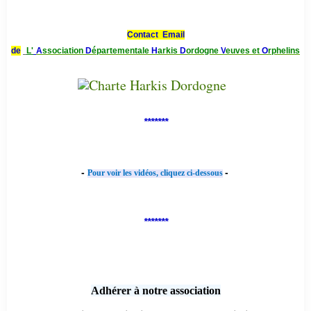
Contact Email
de
L'
A
ssociation
D
épartementale
H
arkis
D
ordogne
V
euves et
O
rphelins
*******
-
-
Pour voir les vidéos, cliquez ci-dessous
*******
Adhérer à notre association