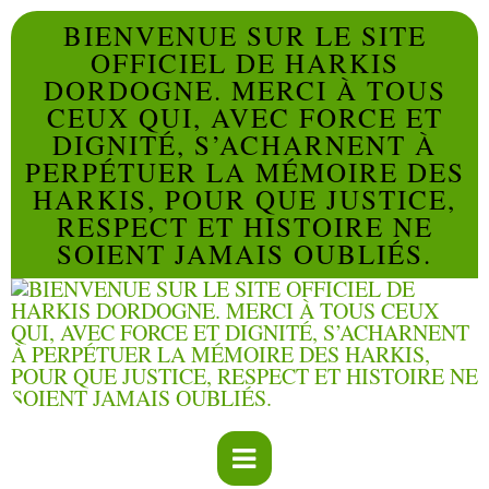
BIENVENUE SUR LE SITE
OFFICIEL DE HARKIS
DORDOGNE. MERCI À TOUS
CEUX QUI, AVEC FORCE ET
DIGNITÉ, S’ACHARNENT À
PERPÉTUER LA MÉMOIRE DES
HARKIS, POUR QUE JUSTICE,
RESPECT ET HISTOIRE NE
SOIENT JAMAIS OUBLIÉS.