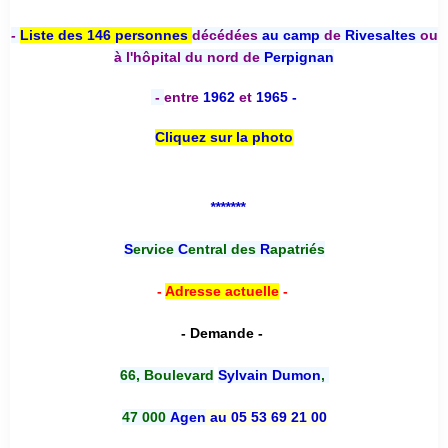
-
Liste des 146 personnes
décédées
au camp
de
Rivesaltes
ou
à l'hôpital du nord de
Perpignan
-
entre
1962
et
1965 -
Cliquez sur la photo
*******
S
ervice
C
entral des
R
apatriés
-
Adresse actuelle
-
- Demande -
66, Boulevard
Sylvain Dumon
,
47 000
Agen
au 05 53 69 21 00