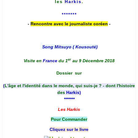
les
Harkis
.
*******
-
Rencontre avec le journaliste coréen
-
Song Mitsuyo ( Kousouté
)
er
Visite en
France
du 1
au 9 Décembre 2018
Dossier
sur
(
L'âge et l'identité dans le monde, qui suis-je ? - dont l'histoire
des
Harkis
)
*******
Les Harkis
Pour Commander
Cliquez sur le livre