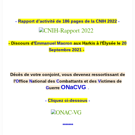
-
Rapport d’activité de 186 pages de la CNIH 2022
-
- Discours d'
Emmanuel Macron
aux Harkis à l'Élysée le
20
Septembre 2021
-
Décès de votre conjoint, vous devenez ressortissant de
l'
O
ffice
N
ational des
C
ombattants et des
V
ictimes de
.
ONaCVG
G
uerre
-
Cliquez ci-dessous
-
*******