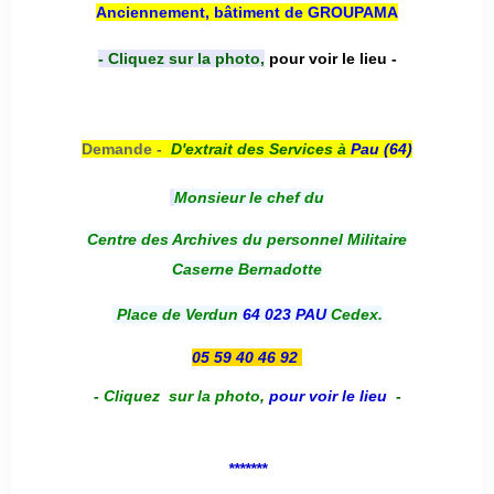
Anciennement, bâtiment de GROUPAMA
- Cliquez sur la photo,
pour voir le lieu -
Demande -
D'e
xtrait des Services à
Pau (64)
Monsieur le chef du
Centre des Archives du personnel Militaire
Caserne Bernadotte
Place de Verdun
64 023 PAU
Cedex.
05 59 40 46 92
-
Cliquez sur la photo
,
pour voir le lieu
-
*******