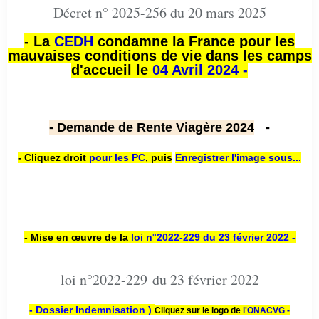
Décret n° 2025-256 du 20 mars 2025
- La
CEDH
condamne la France pour les
mauvaises conditions de vie dans les camps
d'accueil le
04 Avril 2024 -
- Demande de Rente Viagère 2024
-
- Cliquez droit
pour les PC
,
puis
Enregistrer l'image sous...
- Mise en œuvre de la
loi n
°2022-229
du 23 février 2022 -
loi n°2022-229 du 23 février 2022
- Dossier Indemnisation )
Cliquez sur le logo de
l'ONACVG -