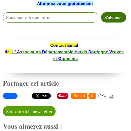
-
Abonnez-vous
gratuitement
-
Contact Email
de
L'
A
ssociation
D
épartementale
H
arkis
D
ordogne
V
euves
et
O
rphelin
s
Partager cet article
Repost
0
S'inscrire à la newsletter
Vous aimerez aussi :