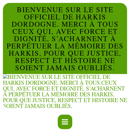
BIENVENUE SUR LE SITE
OFFICIEL DE HARKIS
DORDOGNE. MERCI À TOUS
CEUX QUI, AVEC FORCE ET
DIGNITÉ, S’ACHARNENT À
PERPÉTUER LA MÉMOIRE DES
HARKIS, POUR QUE JUSTICE,
RESPECT ET HISTOIRE NE
SOIENT JAMAIS OUBLIÉS.