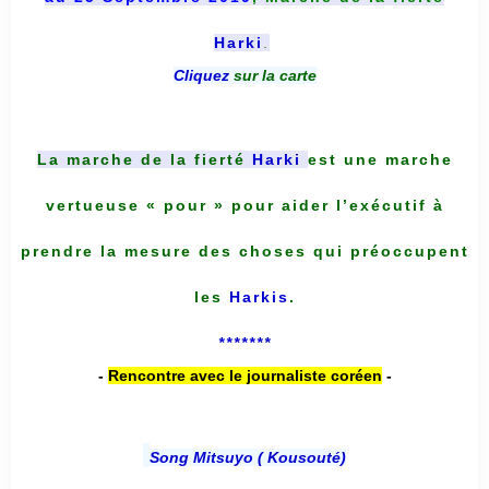
Harki
.
Cliquez
sur la carte
La marche de la fierté
Harki
est une marche
vertueuse « pour » pour aider l’exécutif à
prendre la mesure des choses qui préoccupent
les
Harkis
.
*******
-
Rencontre avec le journaliste coréen
-
Song Mitsuyo ( Kousouté
)