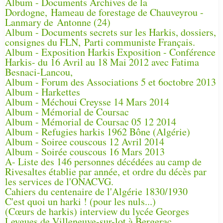
Album - Documents Archives de la
Dordogne, Hameau de forestage de Chauveyrou -
Lanmary de Antonne (24)
Album - Documents secrets sur les Harkis, dossiers,
consignes du FLN, Parti communiste Français.
Album - Exposition Harkis Exposition - Conférence
Harkis- du 16 Avril au 18 Mai 2012 avec Fatima
Besnaci-Lancou,
Album - Forum des Associations 5 et 6octobre 2013
Album - Harkettes
Album - Méchoui Creysse 14 Mars 2014
Album - Mémorial de Coursac
Album - Mémorial de Coursac 05 12 2014
Album - Refugies harkis 1962 Bône (Algérie)
Album - Soiree couscous 12 Avril 2014
Album - Soirée couscous 16 Mars 2013
A- Liste des 146 personnes décédées au camp de
Rivesaltes établie par année, et ordre du décès par
les services de l'ONACVG.
Cahiers du centenaire de l'Algérie 1830/1930
C'est quoi un harki ! (pour les nuls...)
(Cœurs de harkis) interview du lycée Georges
Leygues de Villeneuve-sur-lot à Bergerac.