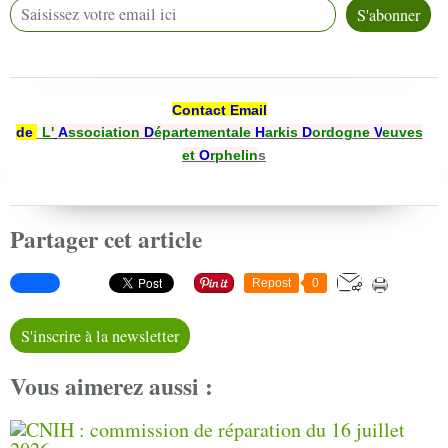
Contact Email
de
L'
A
ssociation
D
épartementale
H
arkis
D
ordogne
V
euves
et
O
rphelin
s
Partager cet article
Repost
0
S'inscrire à la newsletter
Vous aimerez aussi :