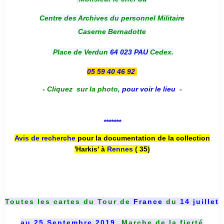
Centre des Archives du personnel Militaire
Caserne Bernadotte
Place de Verdun
64 023 PAU
Cedex.
05 59 40 46 92
-
Cliquez sur la photo
,
pour voir le lieu
-
*******
Avis de recherche
pour la documentation de la collection
'Harkis' à
Rennes
( 35)
Toutes les cartes du
Tour de
France
du
14 juillet
au 25 Septembre 2019
, Marche de la fierté