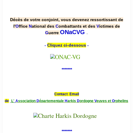
Décès de votre conjoint, vous devenez ressortissant de
l'
O
ffice
N
ational des
C
ombattants et des
V
ictimes de
.
ONaCVG
G
uerre
-
Cliquez ci-dessous
-
*******
Contact Email
de
L'
A
ssociation
D
épartementale
H
arkis
D
ordogne
V
euves et
O
rphelins
*******