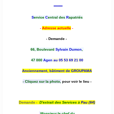
*******
S
ervice
C
entral des
R
apatriés
-
Adresse actuelle
-
- Demande -
66, Boulevard
Sylvain Dumon
,
47 000
Agen
au 05 53 69 21 00
Anciennement, bâtiment de GROUPAMA
- Cliquez sur la photo,
pour voir le lieu -
Demande -
D'e
xtrait des Services à
Pau (64)
Monsieur le chef du