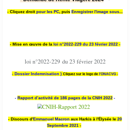
- Cliquez droit
pour les PC
,
puis
Enregistrer l'image sous...
- Mise en œuvre de la
loi n
°2022-229
du 23 février 2022 -
loi n°2022-229 du 23 février 2022
- Dossier Indemnisation )
Cliquez sur le logo de
l'ONACVG -
-
Rapport d’activité de 186 pages de la CNIH 2022
-
- Discours d'
Emmanuel Macron
aux Harkis à l'Élysée le
20
Septembre 2021
-