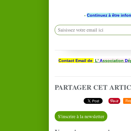
-
Continuez à être info
Contact Email de
L'
A
ssociation
D
é
PARTAGER CET ARTI
Re
S'inscrire à la newsletter