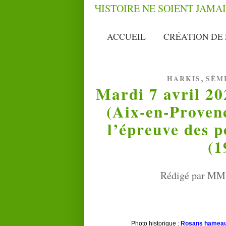
ACCUEIL
CRÉATION DE 
,
HARKIS
SÉM
Mardi 7 avril 2
(Aix-en-Provenc
l’épreuve des p
(1
Rédigé par MMS
Photo historique :
Rosans hameau d