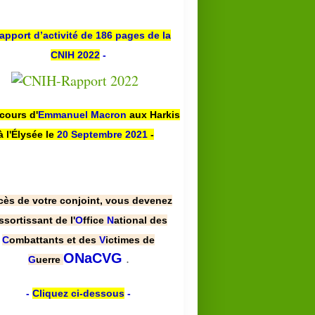
apport d’activité de 186 pages de la
CNIH 2022
-
scours d'
Emmanuel Macron
aux Harkis
à l'Élysée le
20 Septembre 2021
-
cès de votre conjoint, vous devenez
ssortissant de l'
O
ffice
N
ational des
C
ombattants et des
V
ictimes de
.
ONaCVG
G
uerre
-
Cliquez ci-dessous
-