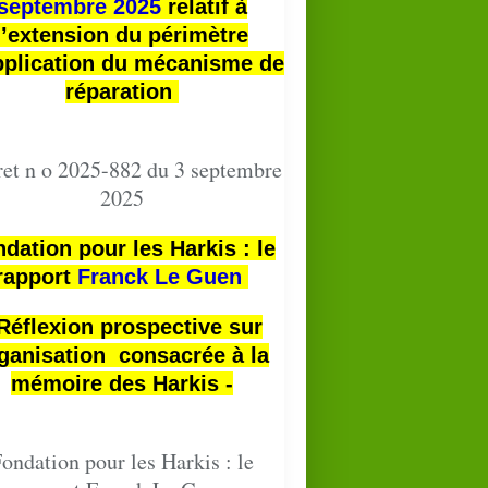
septembre 2025
relatif à
l’extension du périmètre
pplication du mécanisme de
réparation
et n o 2025-882 du 3 septembre
2025
dation pour les Harkis : le
rapport
Franck Le Guen
 Réflexion prospective sur
ganisation consacrée à la
mémoire des Harkis -
ondation pour les Harkis : le