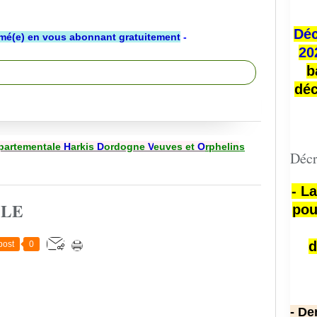
Déc
rmé(e) en vous abonnant gratuitement
-
20
b
déc
partementale
H
arkis
D
ordogne
V
euves et
O
rphelin
s
Décr
- L
CLE
pou
d
post
0
- De