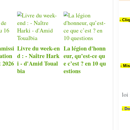
- Cli
missi
Livre du week-en
La légion d'honn
ation
d : - Naître Hark
eur, qu’est-ce qu
t 2026
i - d'Amid Toual
e c’est ? en 10 qu
- Mi
bia
estions
loi
- Do