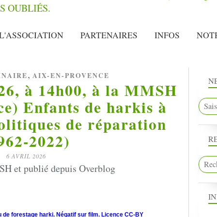
L'ASSOCIATION
PARTENAIRES
INFOS
NOT
,
INAIRE
AIX-EN-PROVENCE
N
026, à 14h00, à la MMSH
e) Enfants de harkis à
olitiques de réparation
962-2022)
R
6 AVRIL 2026
H et publié depuis Overblog
I
e forestage harki. Négatif sur film. Licence CC-BY