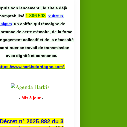
puis son lancement , le site a déjà
1 806 508
comptabilisé
visiteurs
un chiffre qui témoigne de
uniques
portance de cette mémoire, de la force
engagement collectif et de la nécessité
continuer ce travail de transmission
avec dignité et constance.
https://www.harkisdordogne.com/
-
Mis à jour
-
Décret n° 2025-882 du 3