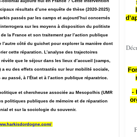
-colonial aujourd’hui en France ? Cette intervention
ncipaux résultats d’une enquête de thèse (2020-2025)
d’a
 harkis passés par les camps et aujourd’hui concernés
interrogera sur les moyens à disposition du politiste
de la France et son traitement par l’action publique
l’autre côté du guichet pour explorer la manière dont
Décr
ier cette réparation. L’analyse des trajectoires
révèle que le séjour dans les lieux d’accueil (camps,
Fon
 a eu des effets contrastés sur leur mobilité sociale,
au passé, à l’État et à l’action publique réparatrice.
-
politique et chercheuse associée au Mesopolhis (UMR
or
es politiques publiques de mémoire et de réparation
ial et sur la sociologie du souvenir.
www.harkisdordogne.com/
F