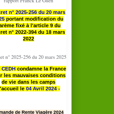
rapport Franck Le Guen
ret n° 2025-256 du 20 mars
25
portant modification du
arème fixé à l'article 9 du
ret n° 2022-394 du 18 mars
2022
et n° 2025-256 du 20 mars 2025
a
CEDH
condamne la France
r les mauvaises conditions
de vie dans les camps
'accueil le
04 Avril 2024 -
mande de Rente Viagère 2024