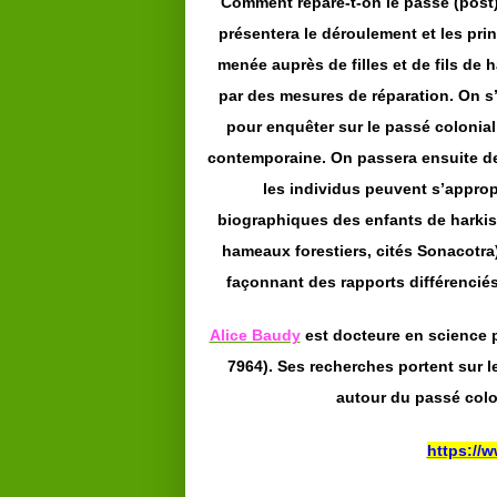
Comment répare-t-on le passé (post)
présentera le déroulement et les pri
menée auprès de filles et de fils de
par des mesures de réparation. On s’
pour enquêter sur le passé colonial 
contemporaine. On passera ensuite de 
les individus peuvent s’appropr
biographiques des enfants de harkis 
hameaux forestiers, cités Sonacotra)
façonnant des rapports différenciés 
Alice Baudy
est docteure en science 
7964). Ses recherches portent sur l
autour du passé colon
https://