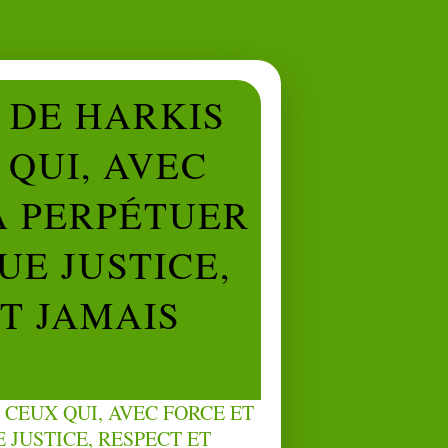
L DE HARKIS
QUI, AVEC
À PERPÉTUER
UE JUSTICE,
NT JAMAIS