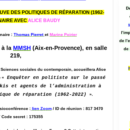
De
UVE DES POLITIQUES DE RÉPARATION (1962-
INAIRE AVEC
ALICE BAUDY
l’im
aire :
Thomas Pierret
et
Marine Poirier
de l’
 à la
MMSH
(Aix-en-Provence), en salle
de 
219,
 Sciences sociales du contemporain, accueillera Alice
 «
Enquêter en politiste sur le passé
kis et agents de l’administration à
tique de réparation (1962-2022)
».
sioconférence :
lien Zoom
/
ID de réunion : 817 3470
/ Code secret : 175355