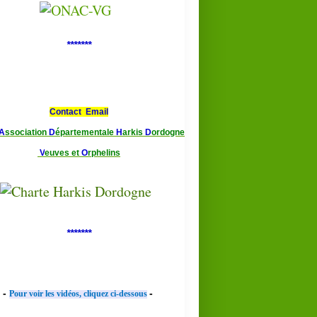
*******
Contact Email
A
ssociation
D
épartementale
H
arkis
D
ordogne
V
euves et
O
rphelins
*******
-
-
Pour voir les vidéos, cliquez ci-dessous