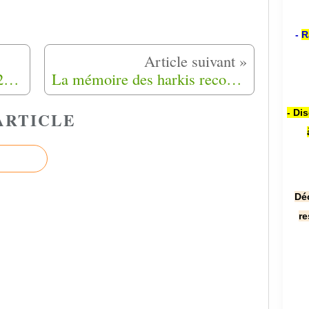
-
R
Souvenons-nous du 4 avril 2024, jour de la reconnaissance par l’Europe du drame des harkis.
La mémoire des harkis reconnue à Buchelay (78)
- Di
ARTICLE
Dé
re