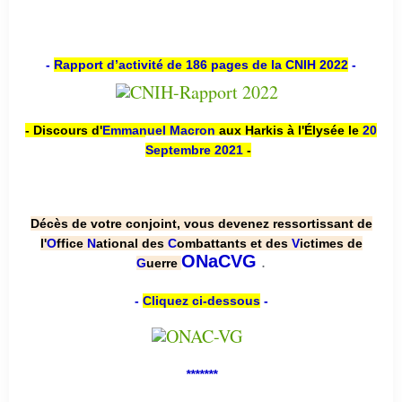
-
Rapport d’activité de 186 pages de la CNIH 2022
-
- Discours d'
Emmanuel Macron
aux Harkis à l'Élysée le
20
Septembre 2021
-
Décès de votre conjoint, vous devenez ressortissant de
l'
O
ffice
N
ational des
C
ombattants et des
V
ictimes de
.
ONaCVG
G
uerre
-
Cliquez ci-dessous
-
*******