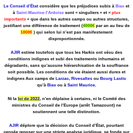
Le Conseil d’État
considère que les préjudices subis à
Bias
et
à
Saint‑Maurice‑l’Ardoise
sont « singuliers » et «
plus
importants
» que dans les autres camps ou autres structures,
justifiant une différence de traitement (
4000€
par an au lieu de
1000€
) qui selon lui n’est pas manifestement
disproportionnée.
AJIR
estime toutefois que tous les Harkis ont vécu des
conditions indignes et subi des traitements inhumains et
dégradants, sans qu’aucune hiérarchisation de la souffrance
soit possible. Les conditions de vie étaient aussi dures et
indignes Aux camps de
Larzac
,
Rivesaltes
ou
Bourg Lastic
qu’à
Bias
ou à
Saint Maurice
.
Ni la
loi de 2022
, n’en déplaise à certains, ni le Comité des
ministres du Conseil de l’Europe (arrêt Tamazount) ne
soutiennent une telle distinction.
AJIR
déplore que la décision du Conseil d’État, pourtant
censée reposer sur une stricte analyse juridique, se fonde sur