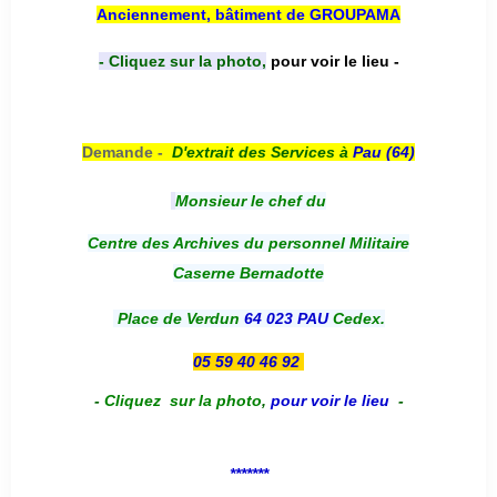
Anciennement, bâtiment de GROUPAMA
- Cliquez sur la photo,
pour voir le lieu -
Demande -
D'e
xtrait des Services à
Pau (64)
Monsieur le chef du
Centre des Archives du personnel Militaire
Caserne Bernadotte
Place de Verdun
64 023 PAU
Cedex.
05 59 40 46 92
-
Cliquez sur la photo
,
pour voir le lieu
-
*******