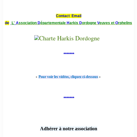
Contact Email
de
L'
A
ssociation
D
épartementale
H
arkis
D
ordogne
V
euves et
O
rphelins
*******
-
-
Pour voir les vidéos, cliquez ci-dessous
*******
Adhérer à notre association