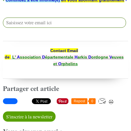
-
Continuez à être informé(e)
en vous abonnant gratuitement
-
Contact Email
de
L'
A
ssociation
D
épartementale
H
arkis
D
ordogne
V
euves
et
O
rphelin
s
Partager cet article
Repost
0
S'inscrire à la newsletter