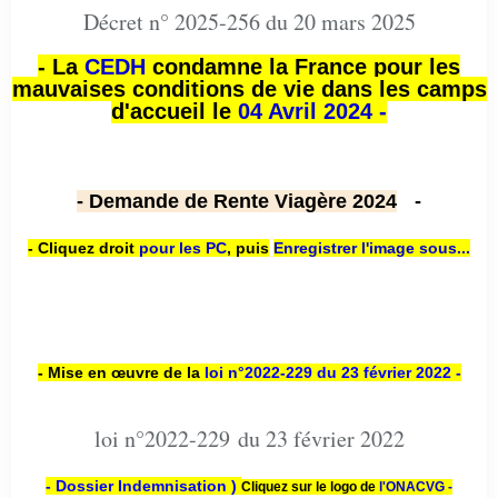
Décret n° 2025-256 du 20 mars 2025
- La
CEDH
condamne la France pour les
mauvaises conditions de vie dans les camps
d'accueil le
04 Avril 2024 -
- Demande de Rente Viagère 2024
-
- Cliquez droit
pour les PC
,
puis
Enregistrer l'image sous...
- Mise en œuvre de la
loi n
°2022-229
du 23 février 2022 -
loi n°2022-229 du 23 février 2022
- Dossier Indemnisation )
Cliquez sur le logo de
l'ONACVG -