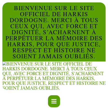
BIENVENUE SUR LE SITE
OFFICIEL DE HARKIS
DORDOGNE. MERCI À TOUS
CEUX QUI, AVEC FORCE ET
DIGNITÉ, S’ACHARNENT À
PERPÉTUER LA MÉMOIRE DES
HARKIS, POUR QUE JUSTICE,
RESPECT ET HISTOIRE NE
SOIENT JAMAIS OUBLIÉS.