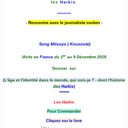
les
Harkis
.
*******
-
Rencontre avec le journaliste coréen
-
Song Mitsuyo ( Kousouté
)
er
Visite en
France
du 1
au 9 Décembre 2018
Dossier
sur
(
L'âge et l'identité dans le monde, qui suis-je ? - dont l'histoire
des
Harkis
)
*******
Les Harkis
Pour Commander
Cliquez sur le livre