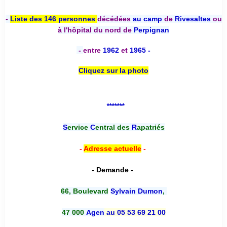
-
Liste des 146 personnes
décédées
au camp
de
Rivesaltes
ou
à l'hôpital du nord de
Perpignan
-
entre
1962
et
1965 -
Cliquez sur la photo
*******
S
ervice
C
entral des
R
apatriés
-
Adresse actuelle
-
- Demande -
66, Boulevard
Sylvain Dumon
,
47 000
Agen
au 05 53 69 21 00