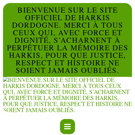
BIENVENUE SUR LE SITE
OFFICIEL DE HARKIS
DORDOGNE. MERCI À TOUS
CEUX QUI, AVEC FORCE ET
DIGNITÉ, S’ACHARNENT À
PERPÉTUER LA MÉMOIRE DES
HARKIS, POUR QUE JUSTICE,
RESPECT ET HISTOIRE NE
SOIENT JAMAIS OUBLIÉS.