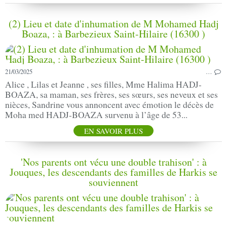
(2) Lieu et date d'inhu­ma­tion de M Mohamed Hadj
Boaza, : à Barbezieux Saint-Hilaire (16300 )
21/03/2025
…
Alice , Lilas et Jeanne , ses filles, Mme Halima HADJ-
BOAZA, sa maman, ses frères, ses sœurs, ses neveux et ses
nièces, Sandrine vous annoncent avec émotion le décès de
Moha med HADJ-BOAZA survenu à l’âge de 53...
EN SAVOIR PLUS
'Nos parents ont vécu une double trahison' : à
Jouques, les descendants des familles de Harkis se
souviennent