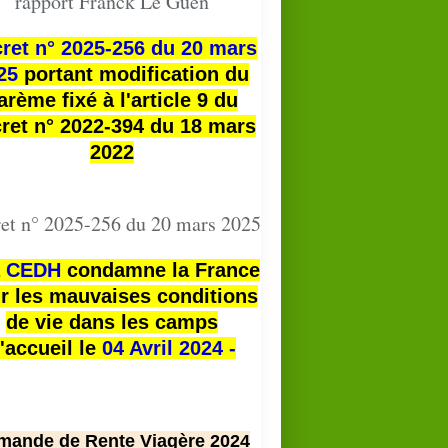
rapport Franck Le Guen
ret n° 2025-256 du 20 mars
25
portant modification du
arème fixé à l'article 9 du
ret n° 2022-394 du 18 mars
2022
et n° 2025-256 du 20 mars 2025
a
CEDH
condamne la France
r les mauvaises conditions
de vie dans les camps
'accueil le
04 Avril 2024 -
mande de Rente Viagère 2024