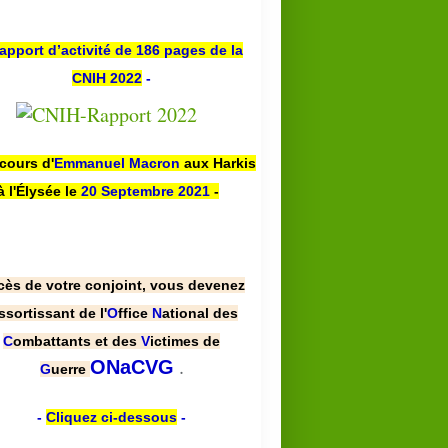
apport d’activité de 186 pages de la
CNIH 2022
-
scours d'
Emmanuel Macron
aux Harkis
à l'Élysée le
20 Septembre 2021
-
cès de votre conjoint, vous devenez
ssortissant de l'
O
ffice
N
ational des
C
ombattants et des
V
ictimes de
.
ONaCVG
G
uerre
-
Cliquez ci-dessous
-