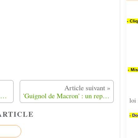
- Cli
- Mi
(2) Lieu et date d'inhu­ma­tion de M Mohamed Hadj Boaza, : à Barbezieux Saint-Hilaire (16300 )
'Guignol de Macron' : un représentant d’association Harkis, proche du RN, poursuivi pour avoir outragé l’ex député du Lot-et-Garonne
loi
ARTICLE
- Do