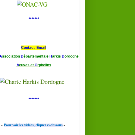
*******
Contact Email
A
ssociation
D
épartementale
H
arkis
D
ordogne
V
euves et
O
rphelins
*******
-
-
Pour voir les vidéos, cliquez ci-dessous