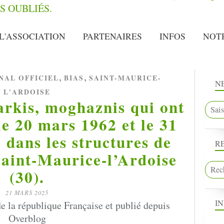
L'ASSOCIATION
PARTENAIRES
INFOS
NOT
,
,
NAL OFFICIEL
BIAS
SAINT-MAURICE-
N
L'ARDOISE
arkis, moghaznis qui ont
le 20 mars 1962 et le 31
dans les structures de
R
 Saint-Maurice-l’Ardoise
(30).
21 MARS 2025
I
de la république Française et publié depuis
Overblog