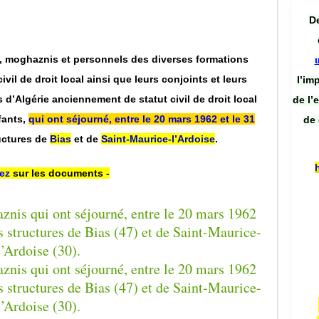
De
s, moghaznis et personnels des diverses formations
ivil de droit local ainsi que leurs conjoints et leurs
l’im
 d’Algérie anciennement de statut civil de droit local
de l’
fants,
qui ont séjourné, entre le 20 mars 1962 et le 31
de 
uctures de
Bias
et de
Saint-Maurice-l’Ardoise
.
ez
sur les documents -