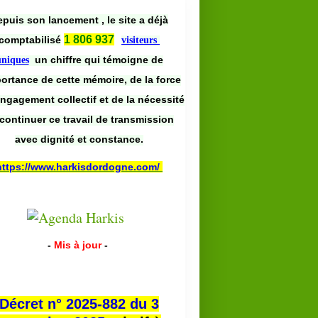
puis son lancement , le site a déjà
1 806 937
comptabilisé
visiteurs
un chiffre qui témoigne de
uniques
portance de cette mémoire, de la force
engagement collectif et de la nécessité
continuer ce travail de transmission
avec dignité et constance.
https://www.harkisdordogne.com/
-
Mis à jour
-
Décret n° 2025-882 du 3