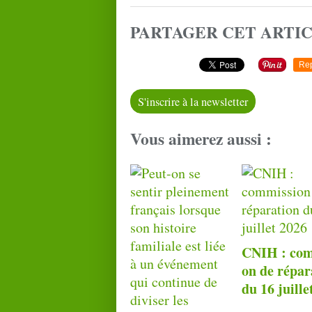
PARTAGER CET ARTI
Re
S'inscrire à la newsletter
Vous aimerez aussi :
CNIH : com
on de répar
du 16 juille