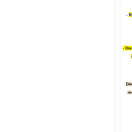
-
R
- Di
Dé
re