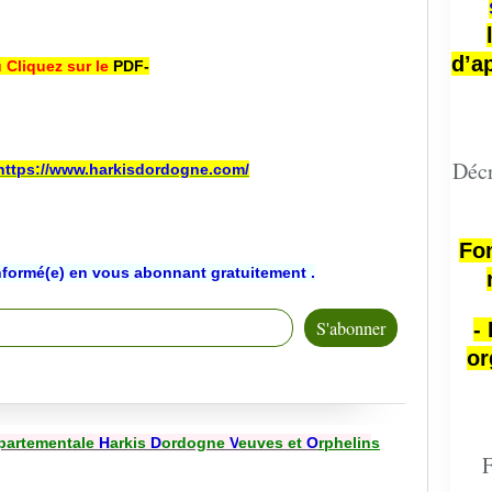
d’a
 Cliquez sur le
PDF-
Décr
https://www.harkisdordogne.com/
Fon
nformé(e) en vous abonnant gratuitement .
-
or
partementale
H
arkis
D
ordogne
V
euves et
O
rphelin
s
F