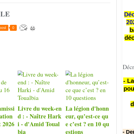
CLE
Déc
20
post
0
b
déc
Décr
- L
pou
d
missi
Livre du week-en
La légion d'honn
ation
d : - Naître Hark
eur, qu’est-ce qu
t 2026
i - d'Amid Toual
e c’est ? en 10 qu
bia
estions
- De