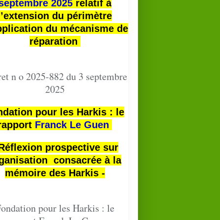
septembre 2025
relatif à
l’extension du périmètre
pplication du mécanisme de
réparation
et n o 2025-882 du 3 septembre
2025
dation pour les Harkis : le
rapport
Franck Le Guen
 Réflexion prospective sur
ganisation consacrée à la
mémoire des Harkis -
ondation pour les Harkis : le