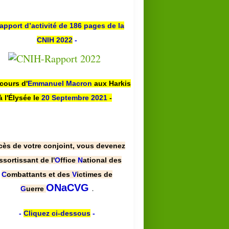
apport d’activité de 186 pages de la
CNIH 2022
-
scours d'
Emmanuel Macron
aux Harkis
à l'Élysée le
20 Septembre 2021
-
cès de votre conjoint, vous devenez
ssortissant de l'
O
ffice
N
ational des
C
ombattants et des
V
ictimes de
.
ONaCVG
G
uerre
-
Cliquez ci-dessous
-