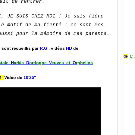
ait de rentrer.
I, JE SUIS CHEZ MOI ! Je suis fière
Le motif de ma fierté : ce sont mes
aussi pour la mémoire de mes parents.
sont recueillis par
R.G
,
vidéos
HD
de
de
L'
tal
e
H
arkis
D
ordogne
V
euves et
O
rphelin
s
 4-
Vidéo de
10'25"