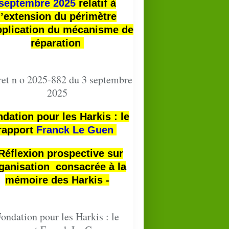
septembre 2025
relatif à
l’extension du périmètre
pplication du mécanisme de
réparation
et n o 2025-882 du 3 septembre
2025
dation pour les Harkis : le
rapport
Franck Le Guen
 Réflexion prospective sur
ganisation consacrée à la
mémoire des Harkis -
ondation pour les Harkis : le