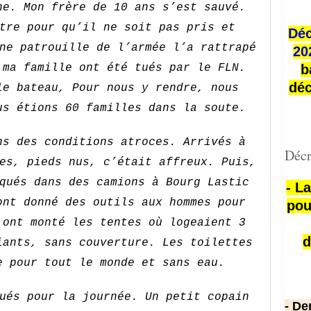
ne. Mon frère de 10 ans s’est sauvé.
tre pour qu’il ne soit pas pris et
Déc
ne patrouille de l’armée l’a rattrapé
20
 ma famille ont été tués par le FLN.
b
déc
le bateau, Pour nous y rendre, nous
us étions 60 familles dans la soute.
s des conditions atroces. Arrivés à
Décr
es, pieds nus, c’était affreux. Puis,
qués dans des camions à Bourg Lastic
- L
ont donné des outils aux hommes pour
pou
 ont monté les tentes où logeaient 3
d
iants, sans couverture. Les toilettes
e pour tout le monde et sans eau.
ués pour la journée. Un petit copain
- De