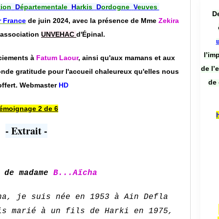
io
n
D
épartemental
e
H
arkis
D
ordogne
V
euves
De
r France
de juin 2024, avec la présence de Mme
Zekira
'association
UNVEHAC
d'Épinal.
l’im
ciements à
Fatum Laour
, ainsi qu'aux mamans et aux
de l’
nde gratitude pour l'accueil chaleureux qu'elles nous
de 
offert. Webmaster
HD
émoignage 2 de 6
- Extrait -
e de madame
B...Aïcha
ha, je suis née en 1953 à Ain Defla
is marié à un fils de Harki en 1975,