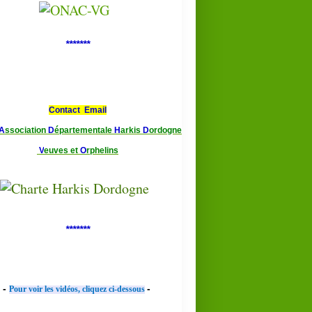
*******
Contact Email
A
ssociation
D
épartementale
H
arkis
D
ordogne
V
euves et
O
rphelins
*******
-
-
Pour voir les vidéos, cliquez ci-dessous