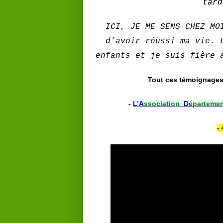
tard
ICI, JE ME SENS CHEZ MO
d’avoir réussi ma vie. 
enfants et je suis fière 
Tout ces témoignages 
-
L’
A
ssociatio
n
D
épartemen
-