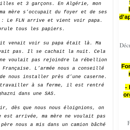
illes et 3 garçons. En Algérie, mon
ma mère s’occupait du foyer et de ses
d’a
 : Le FLN arrive et vient voir papa.
brule tous les papiers.
it venait voir su papa était là. Ma
Décr
vait pas. Il se cachait la nuit. Cela
ne voulait pas rejoindre la rébellion
Fon
 Française. L’armée nous a conseillé
de nous installer près d’une caserne.
travailler à sa ferme, il est rentré
-
ghazni dans une SAS.
or
ir, dès que nous nous éloignions, on
e est arrivée, ma mère ne voulait pas
F
 père nous a mis dans un camion bâché