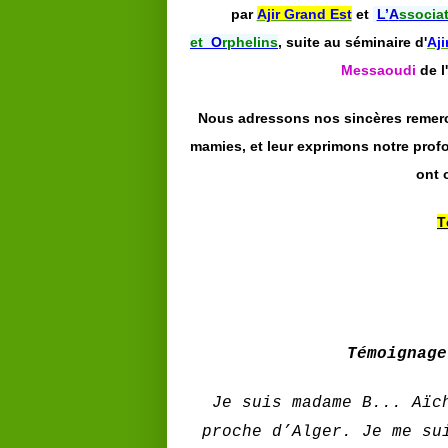
par
Ajir Grand Est
et
L’
A
ssociat
et
O
rphelin
s
, suite au séminaire d'
Aji
Messaoudi
de l
Nous adressons nos sincères remer
mamies, et leur exprimons notre profo
ont 
T
Témoignag
Je suis madame B... Aïc
proche d’Alger. Je me su