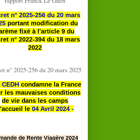
rapport Franck Le Guen
ret n° 2025-256 du 20 mars
25
portant modification du
arème fixé à l'article 9 du
ret n° 2022-394 du 18 mars
2022
et n° 2025-256 du 20 mars 2025
a
CEDH
condamne la France
r les mauvaises conditions
de vie dans les camps
'accueil le
04 Avril 2024 -
mande de Rente Viagère 2024