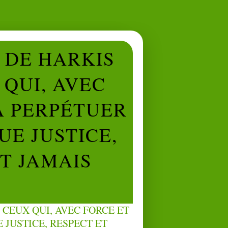
L DE HARKIS
QUI, AVEC
À PERPÉTUER
UE JUSTICE,
NT JAMAIS