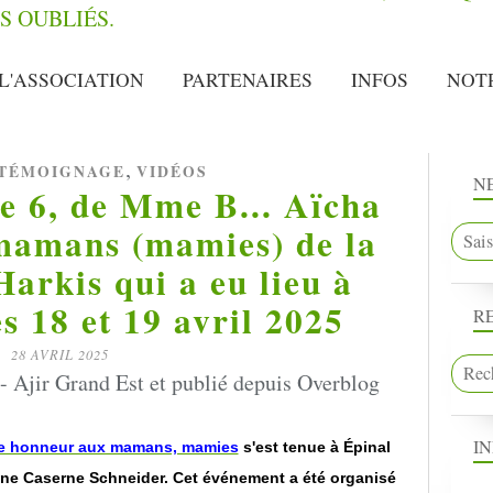
L'ASSOCIATION
PARTENAIRES
INFOS
NOT
,
TÉMOIGNAGE
VIDÉOS
N
e 6, de Mme B... Aïcha
amans (mamies) de la
rkis qui a eu lieu à
es 18 et 19 avril 2025
R
28 AVRIL 2025
 Ajir Grand Est et publié depuis Overblog
I
re honneur aux mamans, mamies
s'est tenue à Épinal
eine Caserne Schneider. Cet événement a été organisé