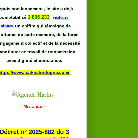
puis son lancement , le site a déjà
1 806 233
comptabilisé
visiteurs
un chiffre qui témoigne de
uniques
portance de cette mémoire, de la force
engagement collectif et de la nécessité
continuer ce travail de transmission
avec dignité et constance.
https://www.harkisdordogne.com/
-
Mis à jour
-
Décret n° 2025-882 du 3