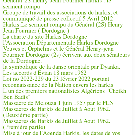
Général-2S-Henry-Jean-Fournier Harkis : le
serment rompu
Groupe de travail des associations de harkis, et
communiqué de presse collectif 5 Avril 2012
Harkis:Le serment rompu du Général (2S) Henry-
Jean Fournier ( Dordogne )
La charte du site Harkis Dordogne
l'Association Départementale Harkis Dordogne
Veuves et Orphelins et le Général Henry-jean
Fournier Dordogne (2s) écrivent aux deux sénateurs
de la Dordogne.
la symbolique de la danse orientale par Dyanka.
Les accords d'Évian 18 mars 1962
Loi no 2022-229 du 23 février 2022 portant
reconnaissance de la Nation envers les harkis
L’un des premiers nationalistes Algériens "Cheikh
Ben Badis"
Massacre de Melouza 1 juin 1957 par le FLN
Massacres de Harkis de Juillet à Aout 1962.
(Deuxième partie)
Massacres de Harkis de Juillet à Aout 1962.
(Première partie)
Mise à jour de l'Agenda Harkis, les dates de vos