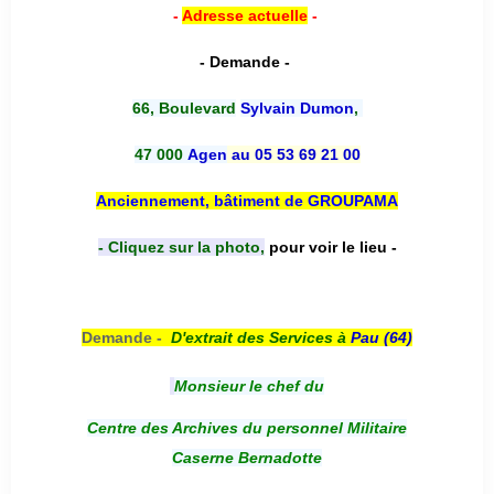
-
Adresse actuelle
-
- Demande -
66, Boulevard
Sylvain Dumon
,
47 000
Agen
au 05 53 69 21 00
Anciennement, bâtiment de GROUPAMA
- Cliquez sur la photo,
pour voir le lieu -
Demande -
D'e
xtrait des Services à
Pau (64)
Monsieur le chef du
Centre des Archives du personnel Militaire
Caserne Bernadotte