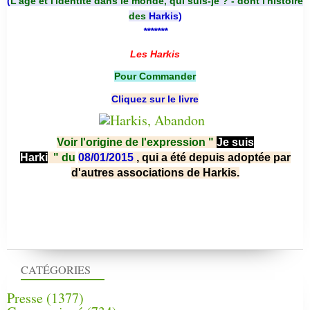
(
L'âge et l'identité dans le monde, qui suis-je ? - dont l'histoire
des
Harkis
)
*******
Les Harkis
Pour Commander
Cliquez sur le livre
Voir l'origine de l'expression "
Je suis
Harki
"
du
08/01/2015
, qui a été depuis adoptée par
d'autres associations de Harkis.
CATÉGORIES
Presse
(1377)