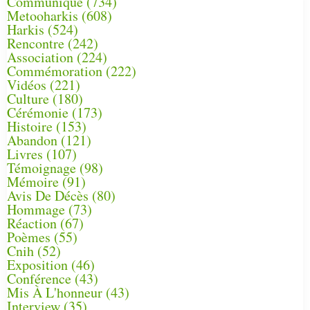
Communiqué
(734)
Metooharkis
(608)
Harkis
(524)
Rencontre
(242)
Association
(224)
Commémoration
(222)
Vidéos
(221)
Culture
(180)
Cérémonie
(173)
Histoire
(153)
Abandon
(121)
Livres
(107)
Témoignage
(98)
Mémoire
(91)
Avis De Décès
(80)
Hommage
(73)
Réaction
(67)
Poèmes
(55)
Cnih
(52)
Exposition
(46)
Conférence
(43)
Mis À L'honneur
(43)
Interview
(35)