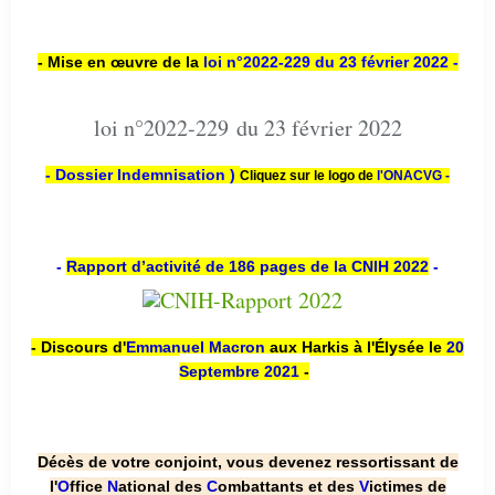
- Mise en œuvre de la
loi n
°2022-229
du 23 février 2022 -
loi n°2022-229 du 23 février 2022
- Dossier Indemnisation )
Cliquez sur le logo de
l'ONACVG -
-
Rapport d’activité de 186 pages de la CNIH 2022
-
- Discours d'
Emmanuel Macron
aux Harkis à l'Élysée le
20
Septembre 2021
-
Décès de votre conjoint, vous devenez ressortissant de
l'
O
ffice
N
ational des
C
ombattants et des
V
ictimes de