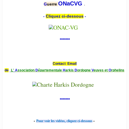
.
ONaCVG
G
uerre
-
Cliquez ci-dessous
-
*******
Contact Email
de
L'
A
ssociation
D
épartementale
H
arkis
D
ordogne
V
euves et
O
rphelins
*******
-
-
Pour voir les vidéos, cliquez ci-dessous