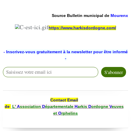
Source Bulletin municipal de
Mourenx
https://www.harkisdordogne.com/
-
Inscrivez-vous gratuitement à la newsletter pour être informé
-
Contact Email
de
L'
A
ssociation
D
épartementale
H
arkis
D
ordogne
V
euves
et
O
rphelin
s