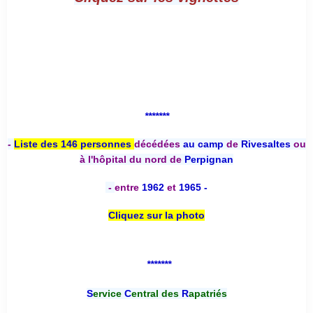
*******
-
Liste des 146 personnes
décédées
au camp
de
Rivesaltes
ou
à l'hôpital du nord de
Perpignan
-
entre
1962
et
1965 -
Cliquez sur la photo
*******
S
ervice
C
entral des
R
apatriés