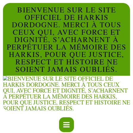
BIENVENUE SUR LE SITE
OFFICIEL DE HARKIS
DORDOGNE. MERCI À TOUS
CEUX QUI, AVEC FORCE ET
DIGNITÉ, S’ACHARNENT À
PERPÉTUER LA MÉMOIRE DES
HARKIS, POUR QUE JUSTICE,
RESPECT ET HISTOIRE NE
SOIENT JAMAIS OUBLIÉS.