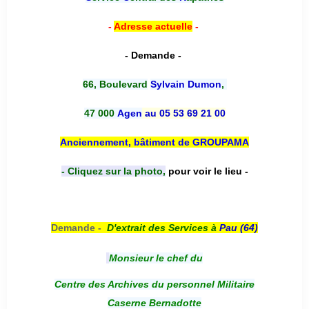
-
Adresse actuelle
-
- Demande -
66, Boulevard
Sylvain Dumon
,
47 000
Agen
au 05 53 69 21 00
Anciennement, bâtiment de GROUPAMA
- Cliquez sur la photo,
pour voir le lieu -
Demande -
D'e
xtrait des Services à
Pau (64)
Monsieur le chef du
Centre des Archives du personnel Militaire
Caserne Bernadotte