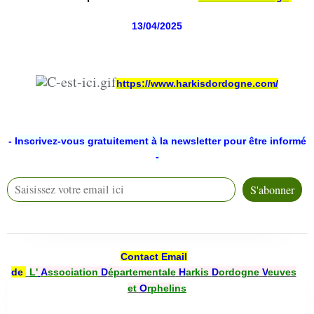
13/04/2025
https://www.harkisdordogne.com/
-
Inscrivez-vous gratuitement à la newsletter pour être informé
-
Contact Email
de
L'
A
ssociation
D
épartementale
H
arkis
D
ordogne
V
euves
et
O
rphelin
s