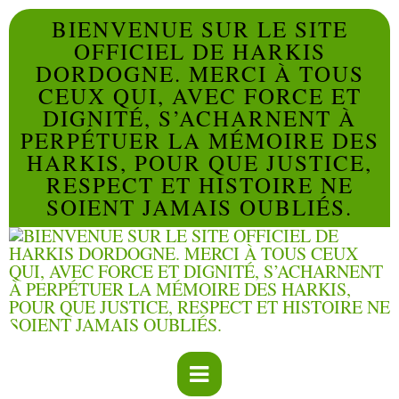
BIENVENUE SUR LE SITE
OFFICIEL DE HARKIS
DORDOGNE. MERCI À TOUS
CEUX QUI, AVEC FORCE ET
DIGNITÉ, S’ACHARNENT À
PERPÉTUER LA MÉMOIRE DES
HARKIS, POUR QUE JUSTICE,
RESPECT ET HISTOIRE NE
SOIENT JAMAIS OUBLIÉS.