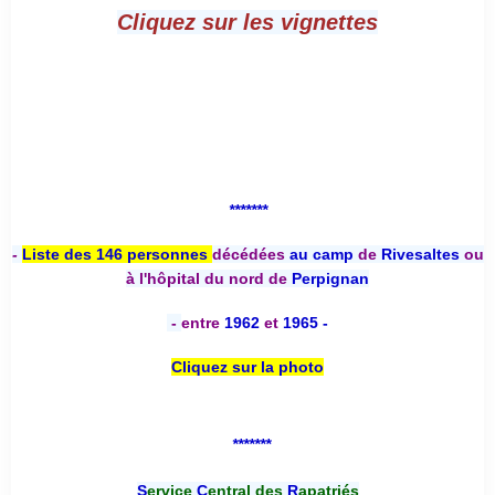
Cliquez sur les vignettes
*******
-
Liste des 146 personnes
décédées
au camp
de
Rivesaltes
ou
à l'hôpital du nord de
Perpignan
-
entre
1962
et
1965 -
Cliquez sur la photo
*******
S
ervice
C
entral des
R
apatriés