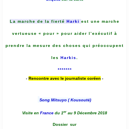
La marche de la fierté
Harki
est une marche
vertueuse « pour » pour aider l’exécutif à
prendre la mesure des choses qui préoccupent
les
Harkis
.
*******
-
Rencontre avec le journaliste coréen
-
Song Mitsuyo ( Kousouté
)
er
Visite en
France
du 1
au 9 Décembre 2018
Dossier
sur