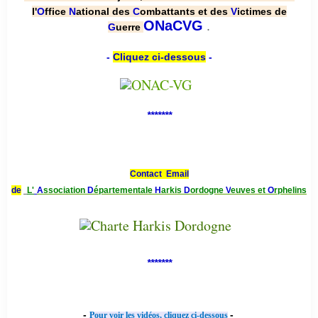
l'
O
ffice
N
ational des
C
ombattants et des
V
ictimes de
.
ONaCVG
G
uerre
-
Cliquez ci-dessous
-
*******
Contact Email
de
L'
A
ssociation
D
épartementale
H
arkis
D
ordogne
V
euves et
O
rphelins
*******
-
-
Pour voir les vidéos, cliquez ci-dessous