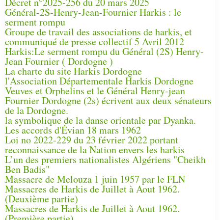
Décret n°2025-256 du 20 mars 2025
Général-2S-Henry-Jean-Fournier Harkis : le
serment rompu
Groupe de travail des associations de harkis, et
communiqué de presse collectif 5 Avril 2012
Harkis:Le serment rompu du Général (2S) Henry-
Jean Fournier ( Dordogne )
La charte du site Harkis Dordogne
l'Association Départementale Harkis Dordogne
Veuves et Orphelins et le Général Henry-jean
Fournier Dordogne (2s) écrivent aux deux sénateurs
de la Dordogne.
la symbolique de la danse orientale par Dyanka.
Les accords d'Évian 18 mars 1962
Loi no 2022-229 du 23 février 2022 portant
reconnaissance de la Nation envers les harkis
L’un des premiers nationalistes Algériens "Cheikh
Ben Badis"
Massacre de Melouza 1 juin 1957 par le FLN
Massacres de Harkis de Juillet à Aout 1962.
(Deuxième partie)
Massacres de Harkis de Juillet à Aout 1962.
(Première partie)