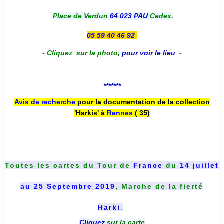
Place de Verdun
64 023 PAU
Cedex.
05 59 40 46 92
-
Cliquez sur la photo
,
pour voir le lieu
-
*******
Avis de recherche
pour la documentation de la collection
'Harkis' à
Rennes
( 35)
Toutes les cartes du
Tour de
France
du
14 juillet
au 25 Septembre 2019
, Marche de la fierté
Harki
.
Cliquez
sur la carte