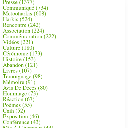
Presse
(1377)
Communiqué
(734)
Metooharkis
(608)
Harkis
(524)
Rencontre
(242)
Association
(224)
Commémoration
(222)
Vidéos
(221)
Culture
(180)
Cérémonie
(173)
Histoire
(153)
Abandon
(121)
Livres
(107)
Témoignage
(98)
Mémoire
(91)
Avis De Décès
(80)
Hommage
(73)
Réaction
(67)
Poèmes
(55)
Cnih
(52)
Exposition
(46)
Conférence
(43)
Mis À L'honneur
(43)