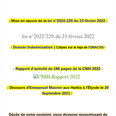
- Mise en œuvre de la
loi n
°2022-229
du 23 février 2022 -
loi n°2022-229 du 23 février 2022
- Dossier Indemnisation )
Cliquez sur le logo de
l'ONACVG -
-
Rapport d’activité de 186 pages de la CNIH 2022
-
- Discours d'
Emmanuel Macron
aux Harkis à l'Élysée le
20
Septembre 2021
-
Décès de votre conjoint, vous devenez ressortissant de