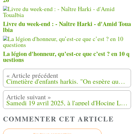
Livre du week-end : - Naître Harki - d'Amid Toua
lbia
La légion d'honneur, qu’est-ce que c’est ? en 10 q
uestions
Cimetière d'enfants harkis. "On espère que ce sont nos proches" : de nouveaux ossements découverts dans des caisses
Samedi 19 avril 2025, à l'appel d'Hocine Louanchi des harkis se sont rassemblés au camp de Saint-Maurice-L'Ardoise (30)
COMMENTER CET ARTICLE