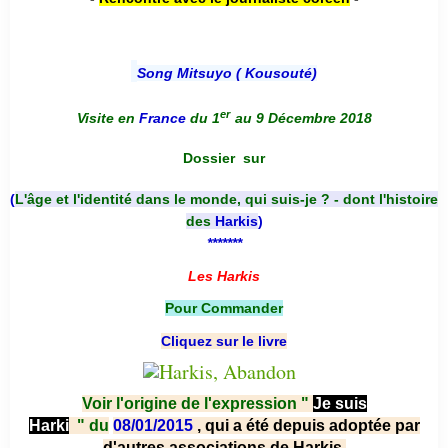
Song Mitsuyo ( Kousouté
)
er
Visite en
France
du 1
au 9 Décembre 2018
Dossier
sur
(
L'âge et l'identité dans le monde, qui suis-je ? - dont l'histoire
des
Harkis
)
*******
Les Harkis
Pour Commander
Cliquez sur le livre
Voir l'origine de l'expression "
Je suis
Harki
"
du
08/01/2015
, qui a été depuis adoptée par
d'autres associations de Harkis.