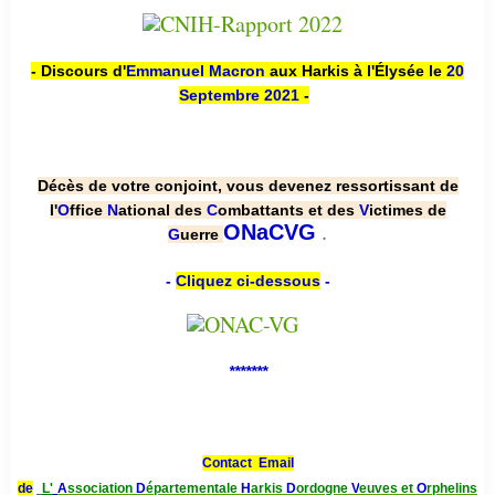
- Discours d'
Emmanuel Macron
aux Harkis à l'Élysée le
20
Septembre 2021
-
Décès de votre conjoint, vous devenez ressortissant de
l'
O
ffice
N
ational des
C
ombattants et des
V
ictimes de
.
ONaCVG
G
uerre
-
Cliquez ci-dessous
-
*******
Contact Email
de
L'
A
ssociation
D
épartementale
H
arkis
D
ordogne
V
euves et
O
rphelins