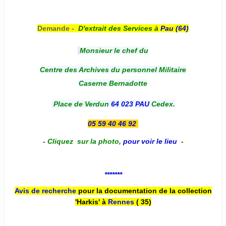
Demande -
D'e
xtrait des Services à
Pau (64)
Monsieur le chef du
Centre des Archives du personnel Militaire
Caserne Bernadotte
Place de Verdun
64 023 PAU
Cedex.
05 59 40 46 92
-
Cliquez sur la photo
,
pour voir le lieu
-
*******
Avis de recherche
pour la documentation de la collection
'Harkis' à
Rennes
( 35)