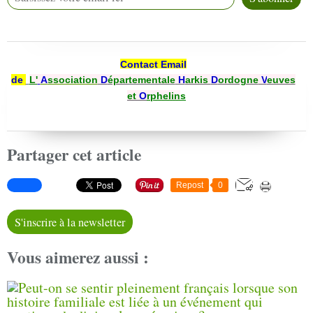
Contact Email
de
L'
A
ssociation
D
épartementale
H
arkis
D
ordogne
V
euves
et
O
rphelin
s
Partager cet article
Repost
0
S'inscrire à la newsletter
Vous aimerez aussi :