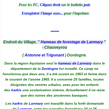
Pour les PC,
Cliquez droit
sur le bulletin
puis
Enregistrer l'image sous...
pour l'imprimer.
*******
Endroit du Village, "
Hameau de forestage de Lanmary
"
- Chauveyrou
(
Antonne et Trigonant
) Dordogne.
Dans la région Aquitaine seul le
hameau de Lanmary
dans le
département de la
Dordogne
fut installé. Ce camp ne
fonctionna que deux ans, il a été ouvert en 1963 et ferme dans
le courant de l’année 1965. Il a concerné 25 familles, toutes
éloignées des centres urbains, avec pour les enfants
des
harkis
une scolarisation interne. Actuellement il ne reste
que des ruines des anciennes baraques.
Les
harkis
de
Lanmary
ont travaillé dans la forêt domaniale
de
Lanmary
, entre les parcelles forestières 24 et 28