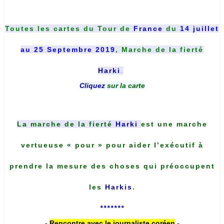
Toutes les cartes du
Tour de
France
du
14 juillet
au 25 Septembre 2019
, Marche de la fierté
Harki
.
Cliquez
sur la carte
La marche de la fierté
Harki
est une marche
vertueuse « pour » pour aider l’exécutif à
prendre la mesure des choses qui préoccupent
les
Harkis
.
*******
-
Rencontre avec le journaliste coréen
-