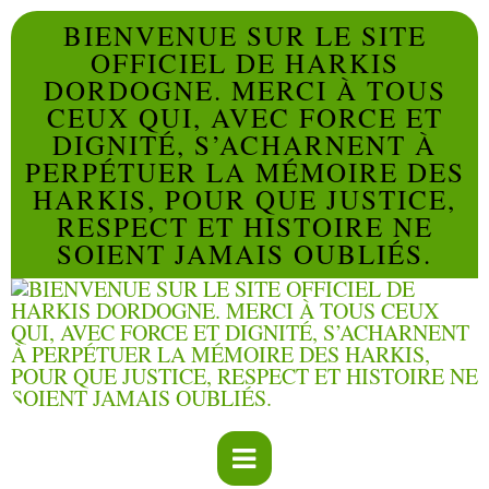
BIENVENUE SUR LE SITE
OFFICIEL DE HARKIS
DORDOGNE. MERCI À TOUS
CEUX QUI, AVEC FORCE ET
DIGNITÉ, S’ACHARNENT À
PERPÉTUER LA MÉMOIRE DES
HARKIS, POUR QUE JUSTICE,
RESPECT ET HISTOIRE NE
SOIENT JAMAIS OUBLIÉS.