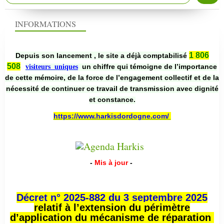
INFORMATIONS
1 806
Depuis son lancement , le site a déjà comptabilisé
508
un chiffre qui témoigne de l’importance
visiteurs uniques
de cette mémoire, de la force de l’engagement collectif et de la
nécessité de continuer ce travail de transmission avec dignité
et constance.
https://www.harkisdordogne.com/
-
Mis à jour
-
Décret n° 2025-882 du 3 septembre 2025
relatif à l’extension du périmètre
d’application du mécanisme de réparation