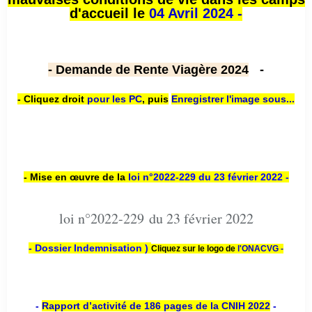
d'accueil le
04 Avril 2024 -
- Demande de Rente Viagère 2024
-
- Cliquez droit
pour les PC
,
puis
Enregistrer l'image sous...
- Mise en œuvre de la
loi n
°2022-229
du 23 février 2022 -
loi n°2022-229 du 23 février 2022
- Dossier Indemnisation )
Cliquez sur le logo de
l'ONACVG -
-
Rapport d’activité de 186 pages de la CNIH 2022
-