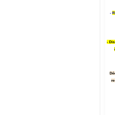
-
R
- Di
Dé
re