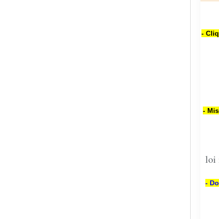
- Cli
- Mi
loi
- Do