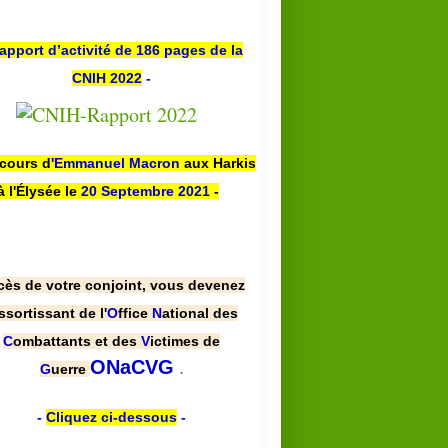
apport d’activité de 186 pages de la
CNIH 2022
-
scours d'
Emmanuel Macron
aux Harkis
à l'Élysée le
20 Septembre 2021
-
cès de votre conjoint, vous devenez
ssortissant de l'
O
ffice
N
ational des
C
ombattants et des
V
ictimes de
.
ONaCVG
G
uerre
-
Cliquez ci-dessous
-