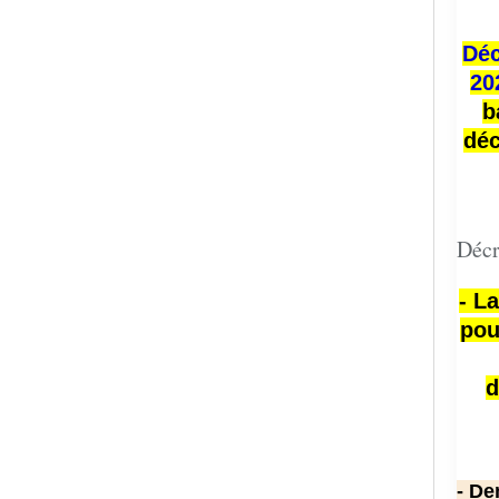
Déc
20
b
déc
Décr
- L
pou
d
- De