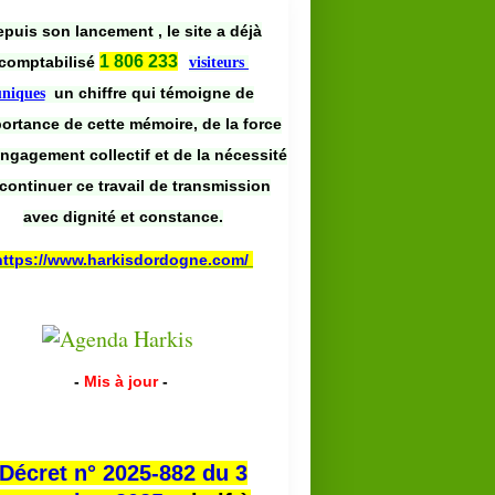
puis son lancement , le site a déjà
1 806 233
comptabilisé
visiteurs
un chiffre qui témoigne de
uniques
portance de cette mémoire, de la force
engagement collectif et de la nécessité
continuer ce travail de transmission
avec dignité et constance.
https://www.harkisdordogne.com/
-
Mis à jour
-
Décret n° 2025-882 du 3