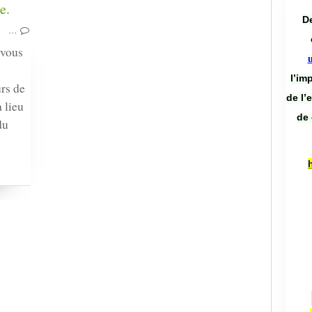
De
…
 vous
l’im
rs de
de l’
 lieu
de 
du