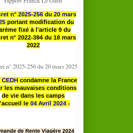
rapport Franck Le Guen
ret n° 2025-256 du 20 mars
25
portant modification du
arème fixé à l'article 9 du
ret n° 2022-394 du 18 mars
2022
et n° 2025-256 du 20 mars 2025
a
CEDH
condamne la France
r les mauvaises conditions
de vie dans les camps
'accueil le
04 Avril 2024 -
mande de Rente Viagère 2024