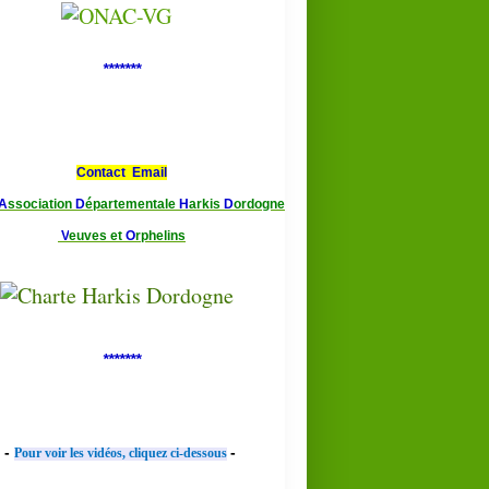
*******
Contact Email
A
ssociation
D
épartementale
H
arkis
D
ordogne
V
euves et
O
rphelins
*******
-
-
Pour voir les vidéos, cliquez ci-dessous