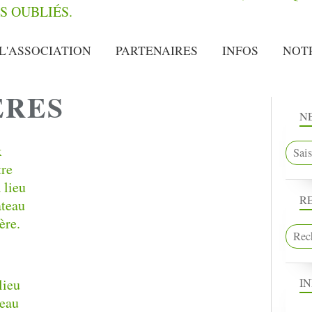
L'ASSOCIATION
PARTENAIRES
INFOS
NOT
ERES
N
x
tre
 lieu
R
ateau
ère.
HARKIS
CÉRÉMONIE
I
PRÉVENCHÈRES