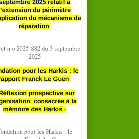
septembre 2025
relatif à
l’extension du périmètre
pplication du mécanisme de
réparation
et n o 2025-882 du 3 septembre
2025
dation pour les Harkis : le
rapport
Franck Le Guen
 Réflexion prospective sur
ganisation consacrée à la
mémoire des Harkis -
ondation pour les Harkis : le