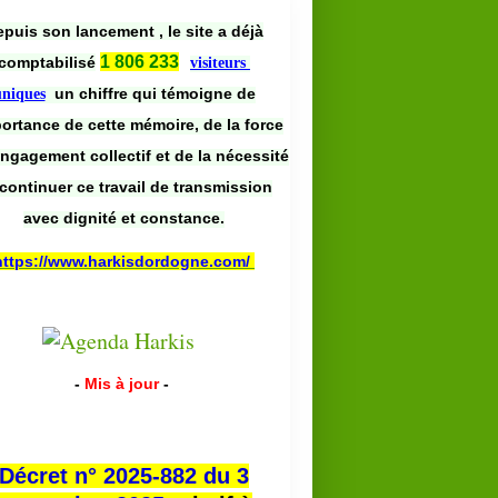
puis son lancement , le site a déjà
1 806 233
comptabilisé
visiteurs
un chiffre qui témoigne de
uniques
portance de cette mémoire, de la force
engagement collectif et de la nécessité
continuer ce travail de transmission
avec dignité et constance.
https://www.harkisdordogne.com/
-
Mis à jour
-
Décret n° 2025-882 du 3