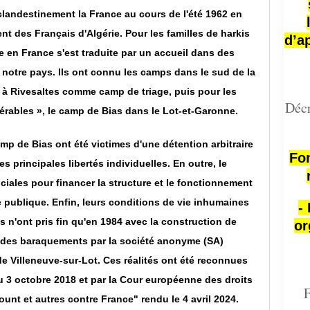
clandestinement la France au cours de l'été 1962 en
t des Français d'Algérie. Pour les familles de harkis
d’a
e en France s'est traduite par un accueil dans des
notre pays. Ils ont connu les camps dans le sud de la
 à Rivesaltes comme camp de triage, puis pour les
Décr
pérables », le camp de Bias dans le Lot-et-Garonne.
mp de Bias ont été victimes d'une détention arbitraire
Fon
s principales libertés individuelles. En outre, le
iales pour financer la structure et le fonctionnement
 publique. Enfin, leurs conditions de vie inhumaines
-
n'ont pris fin qu'en 1984 avec la construction de
or
 des baraquements par la société anonyme (SA)
e Villeneuve-sur-Lot. Ces réalités ont été reconnues
du 3 octobre 2018 et par la Cour européenne des droits
F
nt et autres contre France" rendu le 4 avril 2024.