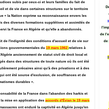
judices subis par ceux-ci et leurs familles du fait de
De
il et de vie dans certaines structures sur le territoire
 que « la Nation exprime sa reconnaissance envers les
ls des diverses formations supplétives et assimilés de
l’im
 servi la France en Algérie et qu'elle a abandonnés.
de l’
de 
it de l'indignité des conditions d'accueil et de vie sur
arations gouvernementales du
19 mars 1962
relatives à
'Algérie anciennement de statut civil de droit local et
és dans des structures de toute nature où ils ont été
lièrement précaires ainsi qu'à des privations et à des
 qui ont été source d'exclusion, de souffrances et de
matismes durables ».
ponsabilité de la France dans l'abandon des harkis et
s la mise en application des
accords d'Évian le 19 mars
massacres ont enduré la captivité en Algérie jusqu'en