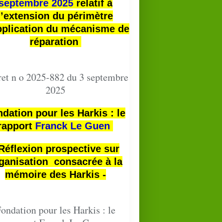
septembre 2025
relatif à
l’extension du périmètre
pplication du mécanisme de
réparation
et n o 2025-882 du 3 septembre
2025
dation pour les Harkis : le
rapport
Franck Le Guen
 Réflexion prospective sur
ganisation consacrée à la
mémoire des Harkis -
ondation pour les Harkis : le