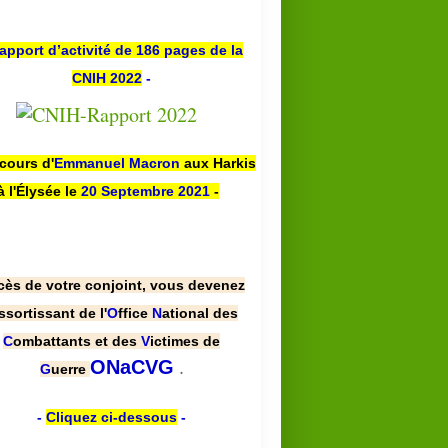
apport d’activité de 186 pages de la
CNIH 2022
-
scours d'
Emmanuel Macron
aux Harkis
à l'Élysée le
20 Septembre 2021
-
cès de votre conjoint, vous devenez
ssortissant de l'
O
ffice
N
ational des
C
ombattants et des
V
ictimes de
.
ONaCVG
G
uerre
-
Cliquez ci-dessous
-