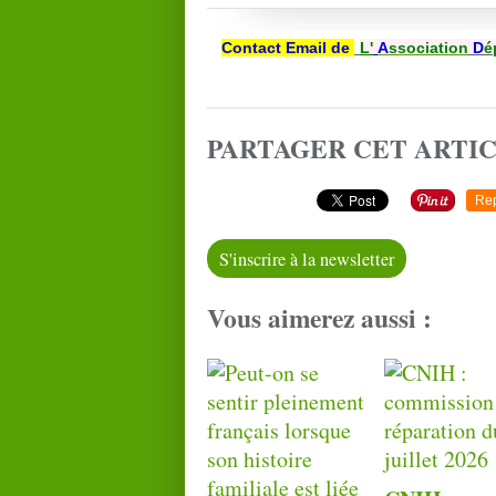
Contact Email de
L'
A
ssociation
D
é
PARTAGER CET ARTI
Re
S'inscrire à la newsletter
Vous aimerez aussi :