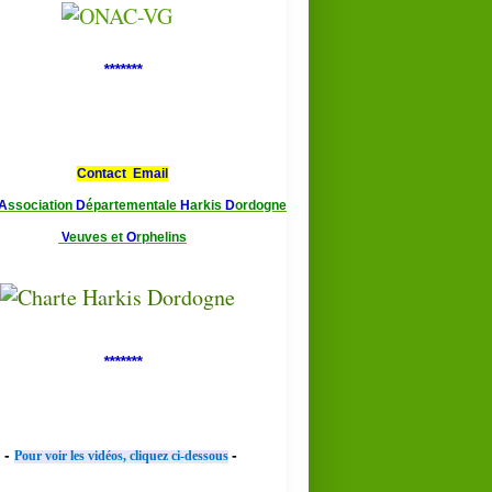
*******
Contact Email
A
ssociation
D
épartementale
H
arkis
D
ordogne
V
euves et
O
rphelins
*******
-
-
Pour voir les vidéos, cliquez ci-dessous