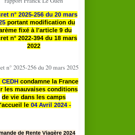
rapport Franck Le Guen
ret n° 2025-256 du 20 mars
25
portant modification du
arème fixé à l'article 9 du
ret n° 2022-394 du 18 mars
2022
et n° 2025-256 du 20 mars 2025
a
CEDH
condamne la France
r les mauvaises conditions
de vie dans les camps
'accueil le
04 Avril 2024 -
mande de Rente Viagère 2024