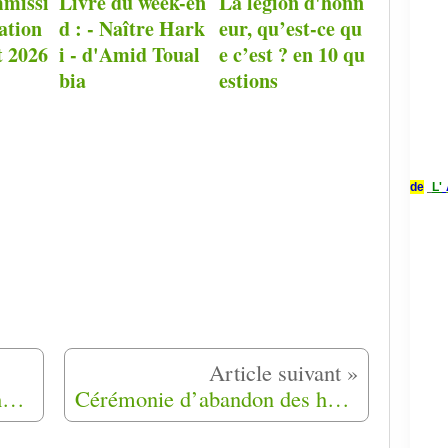
missi
Livre du week-en
La légion d'honn
ation
d : - Naître Hark
eur, qu’est-ce qu
t 2026
i - d'Amid Toual
e c’est ? en 10 qu
bia
estions
de
L'
Cérémonie d’abandon des harkis le mardi 12 mai à Mouans-Sartoux (06)
Cérémonie d’abandon des harkis le mardi 12 mai à Mas Thibert (13)