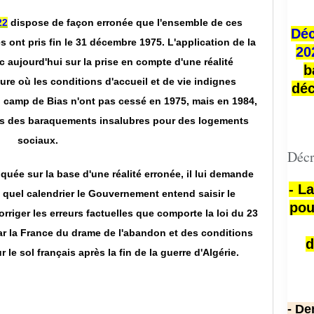
22
dispose de façon erronée que l'ensemble de ces
Déc
s ont pris fin le 31 décembre 1975. L'application de la
20
c aujourd'hui sur la prise en compte d'une réalité
b
re où les conditions d'accueil et de vie indignes
déc
u camp de Bias n'ont pas cessé en 1975, mais en 1984,
kis des baraquements insalubres pour des logements
sociaux.
Décr
iquée sur la base d'une réalité erronée, il lui demande
- L
n quel calendrier le Gouvernement entend saisir le
pou
orriger les erreurs factuelles que comporte la loi du 23
 par la France du drame de l'abandon et des conditions
d
 le sol français après la fin de la guerre d'Algérie.
- De