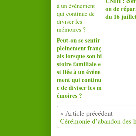
CNIH : com
on de répar
du 16 juille
Peut-on se sentir
pleinement franç
ais lorsque son hi
stoire familiale e
st liée à un événe
ment qui continu
e de diviser les m
émoires ?