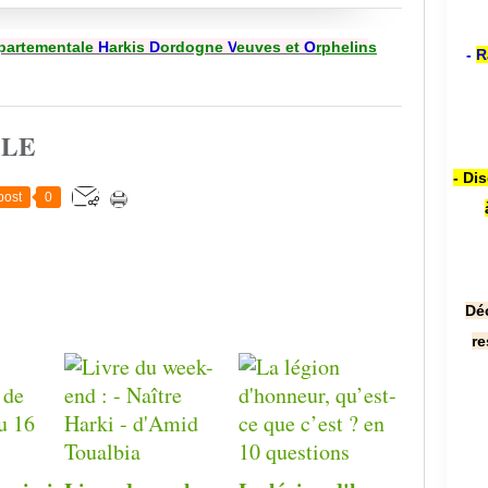
partementale
H
arkis
D
ordogne
V
euves et
O
rphelin
s
-
R
CLE
- Di
post
0
Dé
re