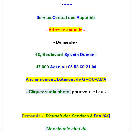
*******
S
ervice
C
entral des
R
apatriés
-
Adresse actuelle
-
- Demande -
66, Boulevard
Sylvain Dumon
,
47 000
Agen
au 05 53 69 21 00
Anciennement, bâtiment de GROUPAMA
- Cliquez sur la photo,
pour voir le lieu -
Demande -
D'e
xtrait des Services à
Pau (64)
Monsieur le chef du