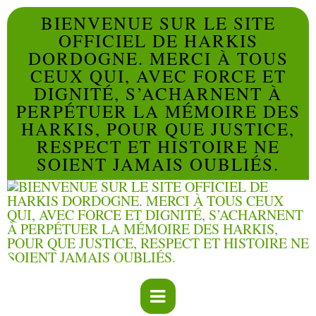
BIENVENUE SUR LE SITE
OFFICIEL DE HARKIS
DORDOGNE. MERCI À TOUS
CEUX QUI, AVEC FORCE ET
DIGNITÉ, S’ACHARNENT À
PERPÉTUER LA MÉMOIRE DES
HARKIS, POUR QUE JUSTICE,
RESPECT ET HISTOIRE NE
SOIENT JAMAIS OUBLIÉS.