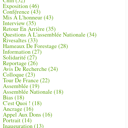
Cnih
(52)
Exposition
(46)
Conférence
(43)
Mis À L'honneur
(43)
Interview
(35)
Retour En Arrière
(35)
Questions À L'assemblée Nationale
(34)
Rivesaltes
(33)
Hameaux De Forestage
(28)
Information
(27)
Solidarité
(27)
Reportage
(26)
Avis De Recherche
(24)
Colloque
(23)
Tour De France
(22)
Assemblée
(19)
Assemblée Nationale
(18)
Bias
(18)
C'est Quoi !
(18)
Ancrage
(16)
Appel Aux Dons
(16)
Portrait
(14)
Inauguration
(13)