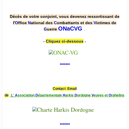
Décès de votre conjoint, vous devenez ressortissant de
l'
O
ffice
N
ational des
C
ombattants et des
V
ictimes de
.
ONaCVG
G
uerre
-
Cliquez ci-dessous
-
*******
Contact Email
de
L'
A
ssociation
D
épartementale
H
arkis
D
ordogne
V
euves et
O
rphelins
*******