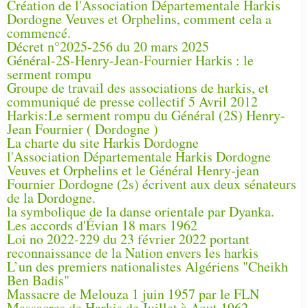
Création de l'Association Départementale Harkis
Dordogne Veuves et Orphelins, comment cela a
commencé.
Décret n°2025-256 du 20 mars 2025
Général-2S-Henry-Jean-Fournier Harkis : le
serment rompu
Groupe de travail des associations de harkis, et
communiqué de presse collectif 5 Avril 2012
Harkis:Le serment rompu du Général (2S) Henry-
Jean Fournier ( Dordogne )
La charte du site Harkis Dordogne
l'Association Départementale Harkis Dordogne
Veuves et Orphelins et le Général Henry-jean
Fournier Dordogne (2s) écrivent aux deux sénateurs
de la Dordogne.
la symbolique de la danse orientale par Dyanka.
Les accords d'Évian 18 mars 1962
Loi no 2022-229 du 23 février 2022 portant
reconnaissance de la Nation envers les harkis
L’un des premiers nationalistes Algériens "Cheikh
Ben Badis"
Massacre de Melouza 1 juin 1957 par le FLN
Massacres de Harkis de Juillet à Aout 1962.