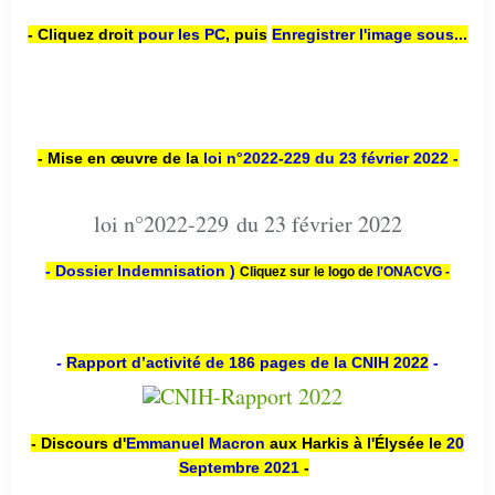
- Cliquez droit
pour les PC
,
puis
Enregistrer l'image sous...
- Mise en œuvre de la
loi n
°2022-229
du 23 février 2022 -
loi n°2022-229 du 23 février 2022
- Dossier Indemnisation )
Cliquez sur le logo de
l'ONACVG -
-
Rapport d’activité de 186 pages de la CNIH 2022
-
- Discours d'
Emmanuel Macron
aux Harkis à l'Élysée le
20
Septembre 2021
-