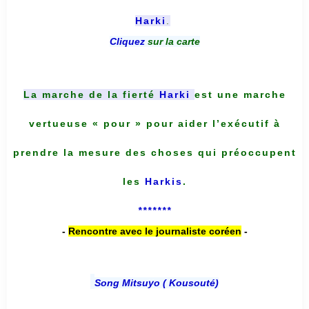
Harki
.
Cliquez
sur la carte
La marche de la fierté
Harki
est une marche
vertueuse « pour » pour aider l’exécutif à
prendre la mesure des choses qui préoccupent
les
Harkis
.
*******
-
Rencontre avec le journaliste coréen
-
Song Mitsuyo ( Kousouté
)