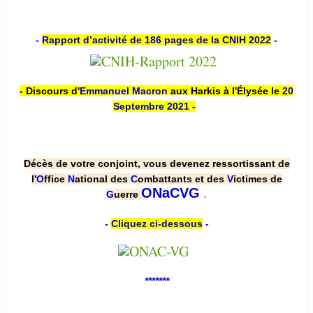
-
Rapport d’activité de 186 pages de la CNIH 2022
-
- Discours d'
Emmanuel Macron
aux Harkis à l'Élysée le
20
Septembre 2021
-
Décès de votre conjoint, vous devenez ressortissant de
l'
O
ffice
N
ational des
C
ombattants et des
V
ictimes de
.
ONaCVG
G
uerre
-
Cliquez ci-dessous
-
*******