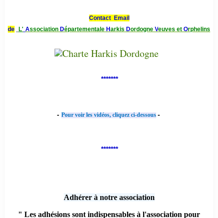
Contact Email
de
L'
A
ssociation
D
épartementale
H
arkis
D
ordogne
V
euves et
O
rphelins
*******
-
-
Pour voir les vidéos, cliquez ci-dessous
*******
Adhérer à notre association
" Les adhésions sont indispensables à l'association pour