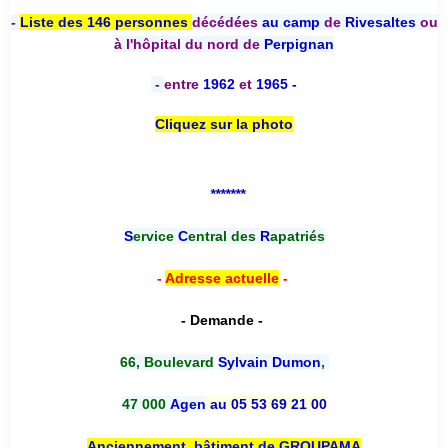
-
Liste des 146 personnes
décédées
au camp
de
Rivesaltes
ou
à l'hôpital du nord de
Perpignan
-
entre
1962
et
1965 -
Cliquez sur la photo
*******
S
ervice
C
entral des
R
apatriés
-
Adresse actuelle
-
- Demande -
66, Boulevard
Sylvain Dumon
,
47 000
Agen
au 05 53 69 21 00
Anciennement, bâtiment de GROUPAMA