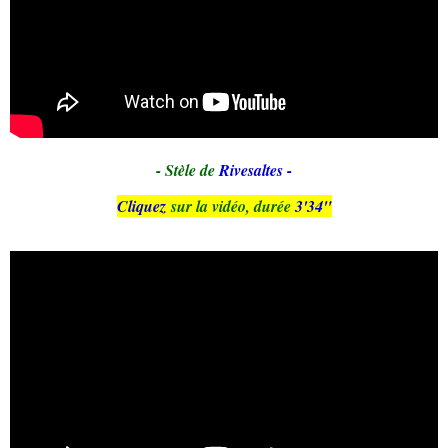
- Stèle de
Rivesaltes -
Cliquez
sur la vidéo, durée
3'34"