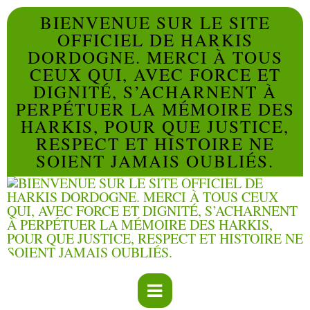
BIENVENUE SUR LE SITE
OFFICIEL DE HARKIS
DORDOGNE. MERCI À TOUS
CEUX QUI, AVEC FORCE ET
DIGNITÉ, S’ACHARNENT À
PERPÉTUER LA MÉMOIRE DES
HARKIS, POUR QUE JUSTICE,
RESPECT ET HISTOIRE NE
SOIENT JAMAIS OUBLIÉS.