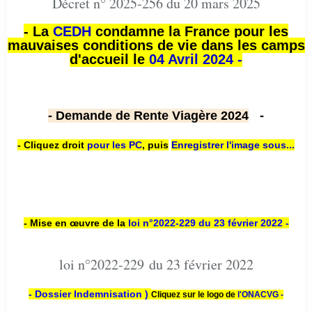
Décret n° 2025-256 du 20 mars 2025
- La
CEDH
condamne la France pour les
mauvaises conditions de vie dans les camps
d'accueil le
04 Avril 2024 -
- Demande de Rente Viagère 2024
-
- Cliquez droit
pour les PC
,
puis
Enregistrer l'image sous...
- Mise en œuvre de la
loi n
°2022-229
du 23 février 2022 -
loi n°2022-229 du 23 février 2022
- Dossier Indemnisation )
Cliquez sur le logo de
l'ONACVG -