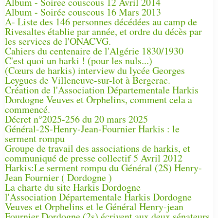
Album - Soiree couscous 12 Avril 2014
Album - Soirée couscous 16 Mars 2013
A- Liste des 146 personnes décédées au camp de
Rivesaltes établie par année, et ordre du décès par
les services de l'ONACVG.
Cahiers du centenaire de l'Algérie 1830/1930
C'est quoi un harki ! (pour les nuls...)
(Cœurs de harkis) interview du lycée Georges
Leygues de Villeneuve-sur-lot à Bergerac.
Création de l'Association Départementale Harkis
Dordogne Veuves et Orphelins, comment cela a
commencé.
Décret n°2025-256 du 20 mars 2025
Général-2S-Henry-Jean-Fournier Harkis : le
serment rompu
Groupe de travail des associations de harkis, et
communiqué de presse collectif 5 Avril 2012
Harkis:Le serment rompu du Général (2S) Henry-
Jean Fournier ( Dordogne )
La charte du site Harkis Dordogne
l'Association Départementale Harkis Dordogne
Veuves et Orphelins et le Général Henry-jean
Fournier Dordogne (2s) écrivent aux deux sénateurs