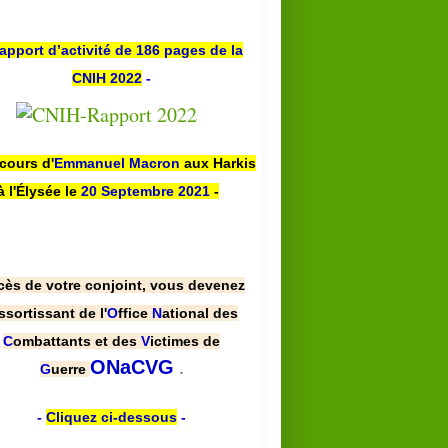
apport d’activité de 186 pages de la
CNIH 2022
-
scours d'
Emmanuel Macron
aux Harkis
à l'Élysée le
20 Septembre 2021
-
cès de votre conjoint, vous devenez
ssortissant de l'
O
ffice
N
ational des
C
ombattants et des
V
ictimes de
.
ONaCVG
G
uerre
-
Cliquez ci-dessous
-