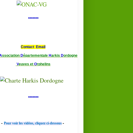
*******
Contact Email
A
ssociation
D
épartementale
H
arkis
D
ordogne
V
euves et
O
rphelins
*******
-
-
Pour voir les vidéos, cliquez ci-dessous