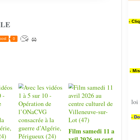
- Cli
CLE
post
0
- Mi
loi
- Do
Film samedi 11 a
vril 2026 au cent