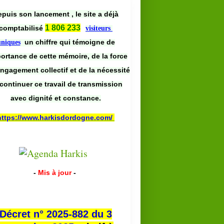
puis son lancement , le site a déjà
1 806 233
comptabilisé
visiteurs
un chiffre qui témoigne de
uniques
portance de cette mémoire, de la force
engagement collectif et de la nécessité
continuer ce travail de transmission
avec dignité et constance.
https://www.harkisdordogne.com/
-
Mis à jour
-
Décret n° 2025-882 du 3