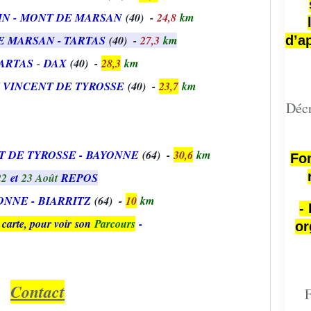
IN -
MONT DE MARSAN
(40) -
24,8
k
m
d’a
 MARSAN - TARTAS
(40) -
27,3
km
ARTAS
-
DAX
(40) -
28,3
km
 VINCENT DE TYROSSE
(40) -
23,7
km
Décr
T DE TYROSSE -
BAYONNE
(64) -
30,6
km
Fon
22
et
23 Août
REPOS
ONNE -
BIARRITZ
(64) -
10
km
-
 carte, pour voir son
Parcours
-
or
Contact
F