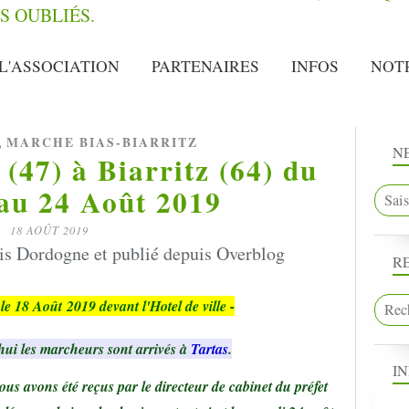
L'ASSOCIATION
PARTENAIRES
INFOS
NOT
,
MARCHE BIAS-BIARRITZ
N
(47) à Biarritz (64) du
au 24 Août 2019
18 AOÛT 2019
s Dordogne et publié depuis Overblog
R
 le 18
Août
2019 devant l'Hotel de ville -
hui les marcheurs sont arrivés à
Tartas
.
I
ous avons été reçus par le directeur de cabinet du préfet