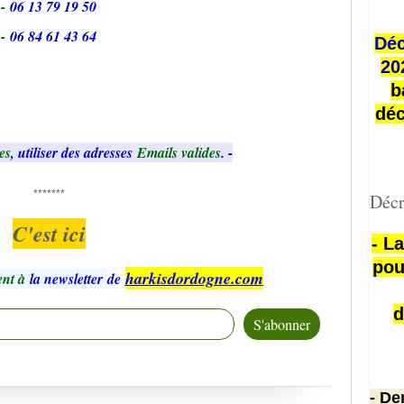
-
06 13 79 19 50
-
06 84 61 43 64
Déc
20
b
déc
es
, utiliser des adresses
Emails valides
. -
*******
Décr
C'est ici
- L
pou
harkisdordogne.com
nt à
la newsletter
de
d
- De