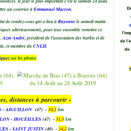
léances. le jour le plus important c'est le samedi 24 août,
De
tre un courrier à
Emmanuel Macron
.
nt de rendez-vous qui a lieu à
Bayonne
le samedi matin
niqués ultérieurement), pour tous ensemble remettre ce
l’im
e.
Azni André
, président de l'association des harkis et de
de l’
mis, et membre du
CNLH
.
de 
iquez
sur les photos
pes, distances à parcourir -
S -
AIGUILLON
(47) -
34,2
km
L
È
S
LON -
HOUEIL
(47) -
31,5
k
m
L
È
S -
SAINT JUSTIN
(40) -
34,2
km