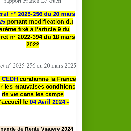
rapport Franck Le Guen
ret n° 2025-256 du 20 mars
25
portant modification du
arème fixé à l'article 9 du
ret n° 2022-394 du 18 mars
2022
et n° 2025-256 du 20 mars 2025
a
CEDH
condamne la France
r les mauvaises conditions
de vie dans les camps
'accueil le
04 Avril 2024 -
mande de Rente Viagère 2024