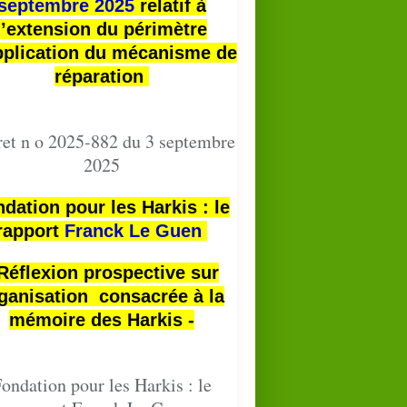
septembre 2025
relatif à
l’extension du périmètre
pplication du mécanisme de
réparation
et n o 2025-882 du 3 septembre
2025
dation pour les Harkis : le
rapport
Franck Le Guen
 Réflexion prospective sur
ganisation consacrée à la
mémoire des Harkis -
ondation pour les Harkis : le