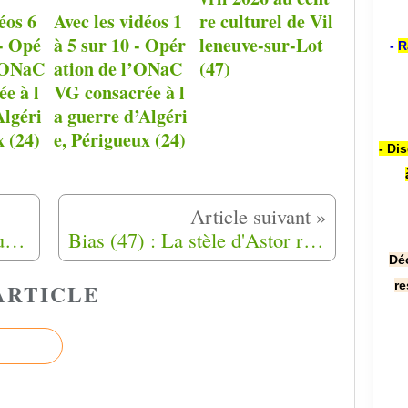
éos 6
Avec les vidéos 1
re culturel de Vil
 - Opé
à 5 sur 10 - Opér
leneuve-sur-Lot
-
R
l’ONaC
ation de l’ONaC
(47)
e à l
VG consacrée à l
Algéri
a guerre d’Algéri
x (24)
e, Périgueux (24)
- Di
Tour de France, 14 juillet au 25 Septembre 2019, Marche de la fierté Harki (9)
Bias (47) : La stèle d'Astor réhabilitée
Dé
re
ARTICLE