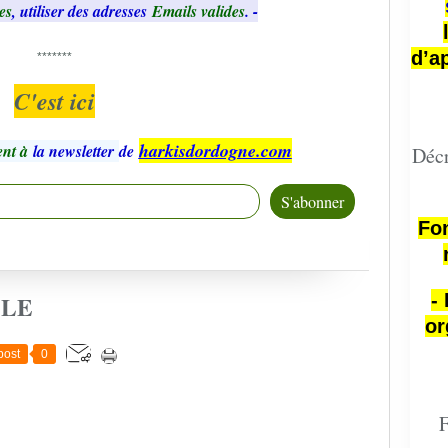
es
, utiliser des adresses
Emails valides
. -
d’a
*******
C'est ici
harkisdordogne.com
nt à
la newsletter
de
Décr
Fon
-
CLE
or
post
0
F