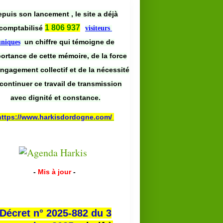
puis son lancement , le site a déjà
1 806 937
comptabilisé
visiteurs
un chiffre qui témoigne de
uniques
portance de cette mémoire, de la force
engagement collectif et de la nécessité
continuer ce travail de transmission
avec dignité et constance.
https://www.harkisdordogne.com/
-
Mis à jour
-
Décret n° 2025-882 du 3