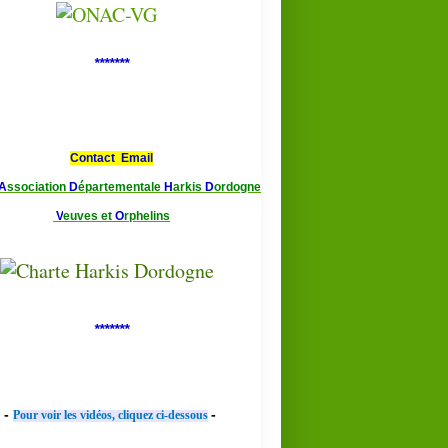
*******
Contact Email
A
ssociation
D
épartementale
H
arkis
D
ordogne
V
euves et
O
rphelins
*******
-
-
Pour voir les vidéos, cliquez ci-dessous