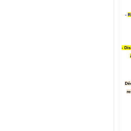
-
R
- Di
Dé
re