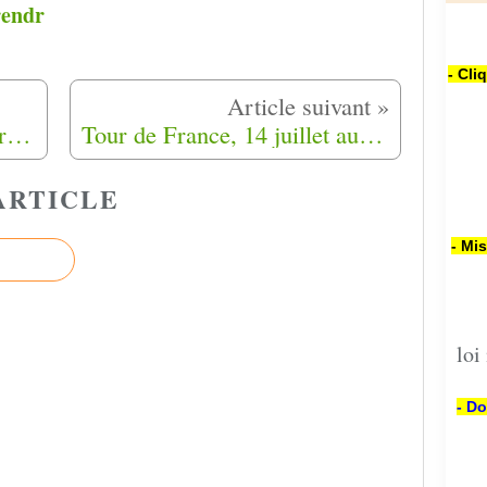
rendr
- Cli
Marche de Bias (47) à Biarritz (64) du 14 Août au 24 Août 2019
Tour de France, 14 juillet au 25 Septembre 2019, Marche de la fierté Harki (10)
ARTICLE
- Mi
loi
- Do