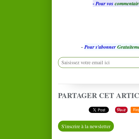
- Pour vos
commentair
-
Pour s'abonner
Gratuiteme
PARTAGER CET ARTI
Re
S'inscrire à la newsletter