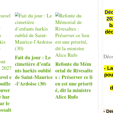
Déc
20
b
déc
Décr
Fait du jour : Le
cimetière d’enfa
Refonte du Mém
- L
nts harkis oublié
orial de Rivesalte
pou
uvel e
de Saint-Maurice
s : Préserver ce li
ouille
-l'Ardoise (30)
eu est une priorit
d
ouver
é, dit la ministre
e har
Alice Rufo
ar le
esalt
- De