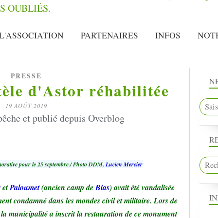
L'ASSOCIATION
PARTENAIRES
INFOS
NOT
PRESSE
N
tèle d'Astor réhabilitée
19 AOÛT 2019
êche et publié depuis Overblog
R
morative pour le 25 septembre./ Photo DDM,
Lucien Mercier
r
et
Paloumet
(ancien camp de
Bias
) avait été vandalisée
I
ement condamné dans les mondes civil et militaire. Lors de
 la municipalité a inscrit la restauration de ce monument