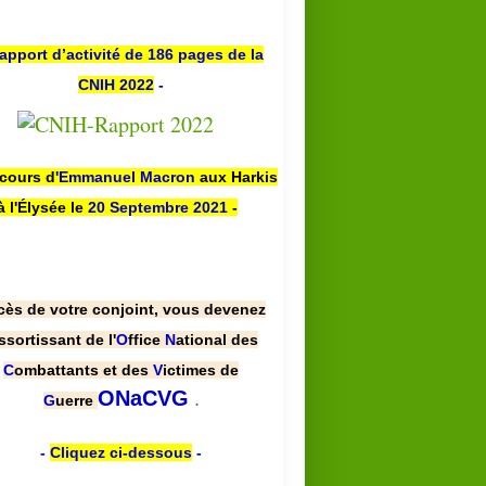
apport d’activité de 186 pages de la
CNIH 2022
-
scours d'
Emmanuel Macron
aux Harkis
à l'Élysée le
20 Septembre 2021
-
cès de votre conjoint, vous devenez
ssortissant de l'
O
ffice
N
ational des
C
ombattants et des
V
ictimes de
.
ONaCVG
G
uerre
-
Cliquez ci-dessous
-