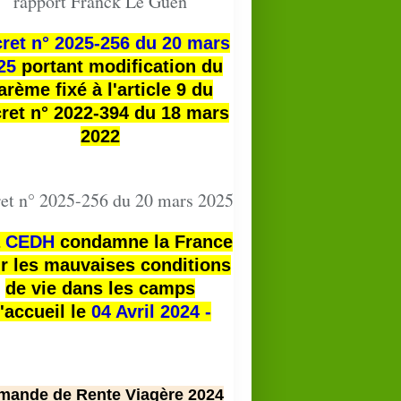
rapport Franck Le Guen
ret n° 2025-256 du 20 mars
25
portant modification du
arème fixé à l'article 9 du
ret n° 2022-394 du 18 mars
2022
et n° 2025-256 du 20 mars 2025
a
CEDH
condamne la France
r les mauvaises conditions
de vie dans les camps
'accueil le
04 Avril 2024 -
mande de Rente Viagère 2024