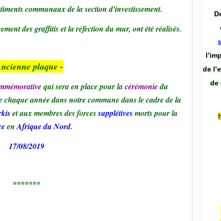
âtiments communaux de la section d'investissement.
De
ment des graffitis et la réfection du mur, ont été réalisés.
l’im
Ancienne plaque -
de l’
de 
mmémorative
qui sera en place pour la
cérémonie
du
 chaque année dans notre commune dans le cadre de la
rkis
et aux membres des forces
supplétives
morts pour la
ce
en
Afrique du Nord
.
17/08/2019
*******