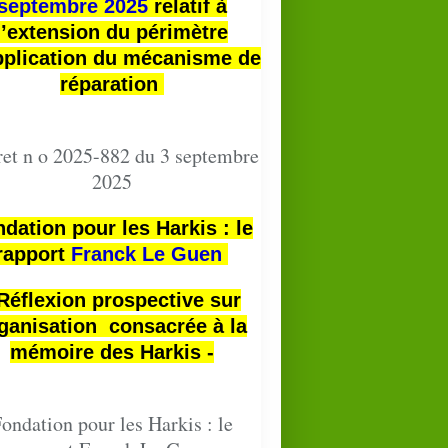
septembre 2025
relatif à
l’extension du périmètre
pplication du mécanisme de
réparation
et n o 2025-882 du 3 septembre
2025
dation pour les Harkis : le
rapport
Franck Le Guen
 Réflexion prospective sur
ganisation consacrée à la
mémoire des Harkis -
ondation pour les Harkis : le