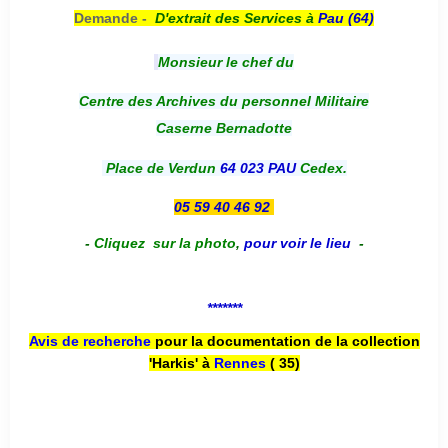
Demande -
D'e
xtrait des Services à
Pau (64)
Monsieur le chef du
Centre des Archives du personnel Militaire
Caserne Bernadotte
Place de Verdun
64 023 PAU
Cedex.
05 59 40 46 92
-
Cliquez sur la photo
,
pour voir le lieu
-
*******
Avis de recherche
pour la documentation de la collection
'Harkis' à
Rennes
( 35)