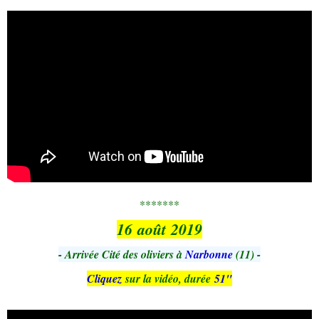
*******
16 août 2019
- Arrivée Cité des oliviers à
Narbonne
(11) -
Cliquez
sur la vidéo, durée
51"