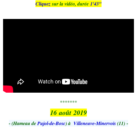
Cliquez
sur la vidéo, durée
1'43"
*******
16 août 2019
-
(Hameau de
Pujol-de-Bosc
) à
Villeneuve-Minervois
(11)
-