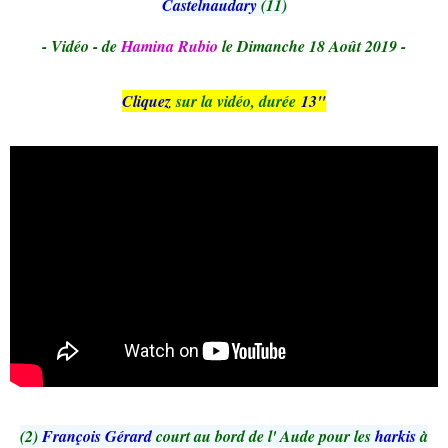
Castelnaudary
(11)
- Vidéo - de
Hamina Rubio
le Dimanche 18 Août 2019 -
Cliquez
sur la vidéo, durée
13"
(2)
François Gérard
court au bord de l' Aude pour les
harkis
à