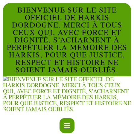
BIENVENUE SUR LE SITE
OFFICIEL DE HARKIS
DORDOGNE. MERCI À TOUS
CEUX QUI, AVEC FORCE ET
DIGNITÉ, S’ACHARNENT À
PERPÉTUER LA MÉMOIRE DES
HARKIS, POUR QUE JUSTICE,
RESPECT ET HISTOIRE NE
SOIENT JAMAIS OUBLIÉS.