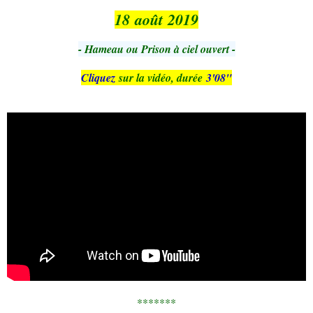
18 août 2019
- Hameau ou Prison à ciel ouvert -
Cliquez
sur la vidéo, durée
3'08"
*******