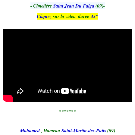
- Cimetière
Saint Jean Du Falga
(09)-
Cliquez
sur la vidéo, durée
45"
*******
Mohamed
, Hameau
Saint-Martin-des-Puits
(09)