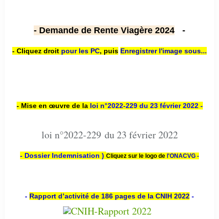
- Demande de Rente Viagère 2024
-
- Cliquez droit
pour les PC
,
puis
Enregistrer l'image sous...
- Mise en œuvre de la
loi n
°2022-229
du 23 février 2022 -
loi n°2022-229 du 23 février 2022
- Dossier Indemnisation )
Cliquez sur le logo de
l'ONACVG -
-
Rapport d’activité de 186 pages de la CNIH 2022
-