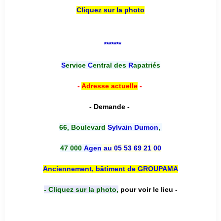
Cliquez sur la photo
*******
S
ervice
C
entral des
R
apatriés
-
Adresse actuelle
-
- Demande -
66, Boulevard
Sylvain Dumon
,
47 000
Agen
au 05 53 69 21 00
Anciennement, bâtiment de GROUPAMA
- Cliquez sur la photo,
pour voir le lieu -