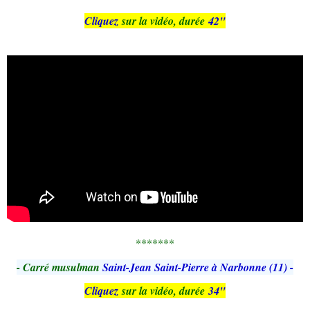
Cliquez
sur la vidéo, durée
42"
*******
- Carré musulman
Saint-Jean Saint-Pierre à Narbonne (11) -
Cliquez
sur la vidéo, durée
34"