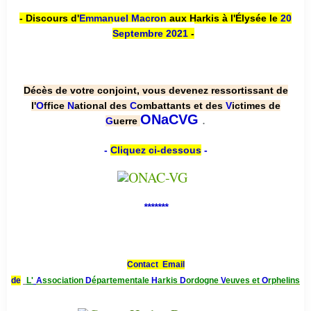
- Discours d'
Emmanuel Macron
aux Harkis à l'Élysée le
20
Septembre 2021
-
Décès de votre conjoint, vous devenez ressortissant de
l'
O
ffice
N
ational des
C
ombattants et des
V
ictimes de
.
ONaCVG
G
uerre
-
Cliquez ci-dessous
-
*******
Contact Email
de
L'
A
ssociation
D
épartementale
H
arkis
D
ordogne
V
euves et
O
rphelins