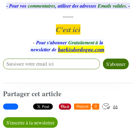
- Pour vos
commentaires
, utiliser des adresses
Emails valides
. -
*******
C'est ici
-
Pour s'abonner
Gratuitement à
la
harkisdordogne.com
newsletter
de
Partager cet article
Repost
0
S'inscrire à la newsletter