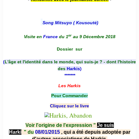
Song Mitsuyo ( Kousouté
)
er
Visite en
France
du 1
au 9 Décembre 2018
Dossier
sur
(
L'âge et l'identité dans le monde, qui suis-je ? - dont l'histoire
des
Harkis
)
*******
Les Harkis
Pour Commander
Cliquez sur le livre
Voir l'origine de l'expression "
Je suis
Harki
"
du
08/01/2015
, qui a été depuis adoptée par
d'autres associations de Harkis.