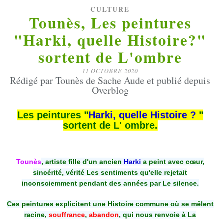
CULTURE
Tounès, Les peintures
"Harki, quelle Histoire?"
sortent de L'ombre
11 OCTOBRE 2020
Rédigé par Tounès de Sache Aude et publié depuis
Overblog
Les peintures "
Harki, quelle Histoire ?
"
sortent de L' ombre.
Tounès
, artiste fille d'un ancien
Harki
a peint avec cœur,
sincérité, vérité Les sentiments qu'elle rejetait
inconsciemment pendant des années par Le silence.
Ces peintures explicitent une Histoire commune où se mêlent
racine,
souffrance
,
abandon
, qui nous renvoie à La