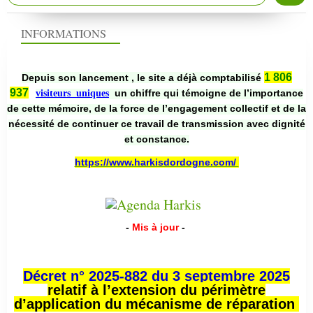
INFORMATIONS
1 806
Depuis son lancement , le site a déjà comptabilisé
937
un chiffre qui témoigne de l’importance
visiteurs uniques
de cette mémoire, de la force de l’engagement collectif et de la
nécessité de continuer ce travail de transmission avec dignité
et constance.
https://www.harkisdordogne.com/
-
Mis à jour
-
Décret n° 2025-882 du 3 septembre 2025
relatif à l’extension du périmètre
d’application du mécanisme de réparation