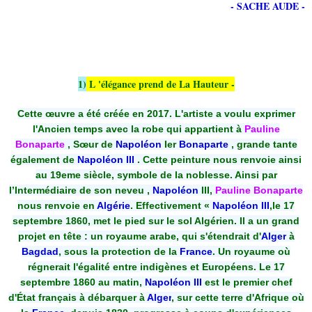
- SACHE AUDE -
1)
L 'élégance prend de La Hauteur -
Cette œuvre a été créée en 2017. L'artiste a voulu exprimer
l'Ancien temps avec la robe qui appartient à
Pauline
Bonaparte
, Sœur de
Napoléon
Ier
Bonaparte
, grande tante
également de
Napoléon III
. Cette peinture nous renvoie ainsi
au 19eme siècle, symbole de la noblesse. Ainsi par
l’Intermédiaire de son neveu ,
Napoléon
III,
Pauline Bonaparte
nous renvoie en
Algérie
. Effectivement «
Napoléon III
,le 17
septembre 1860, met le pied sur le sol Algérien. Il a un grand
projet en tête : un royaume arabe, qui s'étendrait d'
Alger
à
Bagdad
, sous la protection de la
France
. Un royaume où
régnerait l'égalité entre indigènes et Européens. Le 17
septembre 1860 au matin,
Napoléon
III
est le premier chef
d'État français à débarquer à
Alger
, sur cette terre d'Afrique où