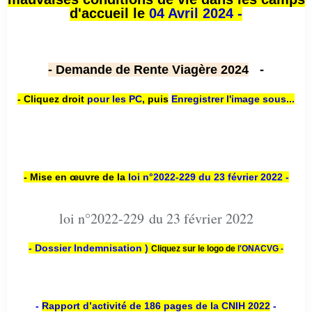
d'accueil le
04 Avril 2024 -
- Demande de Rente Viagère 2024
-
- Cliquez droit
pour les PC
,
puis
Enregistrer l'image sous...
- Mise en œuvre de la
loi n
°2022-229
du 23 février 2022 -
loi n°2022-229 du 23 février 2022
- Dossier Indemnisation )
Cliquez sur le logo de
l'ONACVG -
-
Rapport d’activité de 186 pages de la CNIH 2022
-