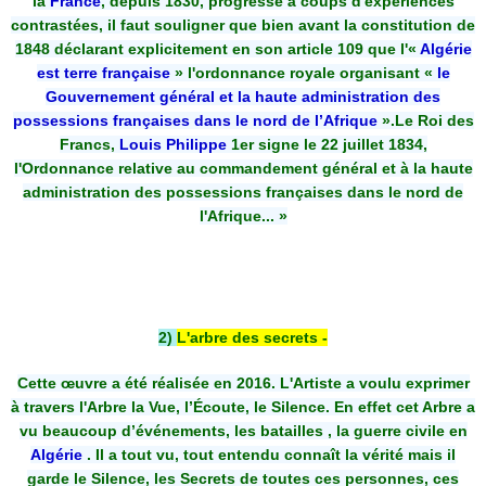
la
France
, depuis 1830, progresse à coups d'expériences
contrastées, il faut souligner que bien avant la constitution de
1848 déclarant explicitement en son article 109 que l'«
Algérie
est terre française
» l'ordonnance royale organisant «
le
Gouvernement général et la haute administration des
possessions françaises dans le nord de l’Afrique
».Le Roi des
Francs,
Louis Philippe
1er signe le 22 juillet 1834,
l'Ordonnance relative au commandement général et à la haute
administration des possessions françaises dans le nord de
l'Afrique... »
2)
L'arbre des secrets -
Cette œuvre a été réalisée en 2016. L'Artiste a voulu exprimer
à travers l'Arbre la Vue, l’Écoute, le Silence. En effet cet Arbre a
vu beaucoup d’événements, les batailles , la guerre civile en
Algérie
. Il a tout vu, tout entendu connaît la vérité mais il
garde le Silence, les Secrets de toutes ces personnes, ces