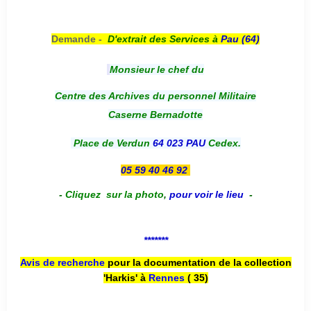
Demande -
D'e
xtrait des Services à
Pau (64)
Monsieur le chef du
Centre des Archives du personnel Militaire
Caserne Bernadotte
Place de Verdun
64 023 PAU
Cedex.
05 59 40 46 92
-
Cliquez sur la photo
,
pour voir le lieu
-
*******
Avis de recherche
pour la documentation de la collection
'Harkis' à
Rennes
( 35)