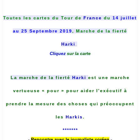
Toutes les cartes du
Tour de
France
du
14 juillet
au 25 Septembre 2019
, Marche de la fierté
Harki
.
Cliquez
sur la carte
La marche de la fierté
Harki
est une marche
vertueuse « pour » pour aider l’exécutif à
prendre la mesure des choses qui préoccupent
les
Harkis
.
*******
-
Rencontre avec le journaliste coréen
-