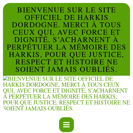
BIENVENUE SUR LE SITE
OFFICIEL DE HARKIS
DORDOGNE. MERCI À TOUS
CEUX QUI, AVEC FORCE ET
DIGNITÉ, S’ACHARNENT À
PERPÉTUER LA MÉMOIRE DES
HARKIS, POUR QUE JUSTICE,
RESPECT ET HISTOIRE NE
SOIENT JAMAIS OUBLIÉS.