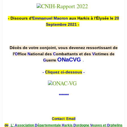
- Discours d'
Emmanuel Macron
aux Harkis à l'Élysée le
20
Septembre 2021
-
Décès de votre conjoint, vous devenez ressortissant de
l'
O
ffice
N
ational des
C
ombattants et des
V
ictimes de
.
ONaCVG
G
uerre
-
Cliquez ci-dessous
-
*******
Contact Email
de
L'
A
ssociation
D
épartementale
H
arkis
D
ordogne
V
euves et
O
rphelins