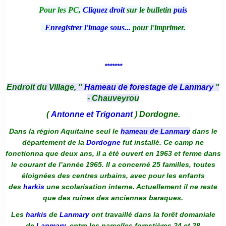
Pour les PC,
Cliquez droit
sur le bulletin
puis
Enregistrer l'image sous...
pour l'imprimer.
*******
Endroit du Village, "
Hameau de forestage de Lanmary
"
- Chauveyrou
(
Antonne et Trigonant
) Dordogne.
Dans la région Aquitaine seul le
hameau de Lanmary
dans le
département de la
Dordogne
fut installé. Ce camp ne
fonctionna que deux ans, il a été ouvert en 1963 et ferme dans
le courant de l’année 1965. Il a concerné 25 familles, toutes
éloignées des centres urbains, avec pour les enfants
des
harkis
une scolarisation interne. Actuellement il ne reste
que des ruines des anciennes baraques.
Les
harkis
de
Lanmary
ont travaillé dans la forêt domaniale
de
Lanmary
, entre les parcelles forestières 24 et 28