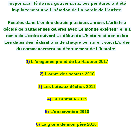
responsabilité de nos gouvernants. ces peintures ont été
implicitement une Libération de La parole de L'artiste.
Restées dans L'ombre depuis plusieurs années L'artiste a
décidé de partager ses œuvres avec Le monde extérieur. elle a
remis de L'ordre suivant Le début de L'histoire et non selon
Les dates des réalisations de chaque peinture... voici L'ordre
du commencement au dénouement de L'histoire
:
1)
L 'élégance prend de La Hauteur 2017
2)
L'arbre des secrets 2016
3)
Les bateaux déchus 2013
4)
La capitelle 2015
5)
L'observation 2016
6)
La gloire de mon père 2010