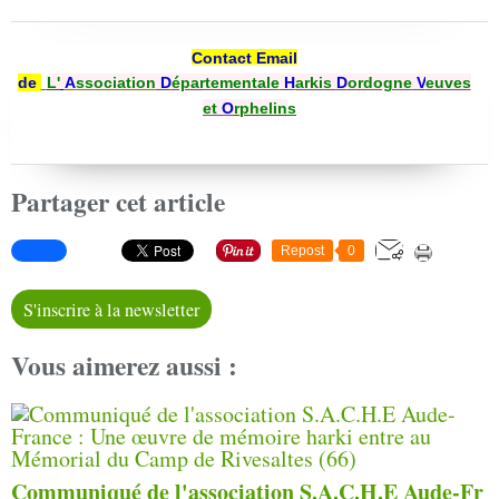
Contact Email
de
L'
A
ssociation
D
épartementale
H
arkis
D
ordogne
V
euves
et
O
rphelin
s
Partager cet article
Repost
0
S'inscrire à la newsletter
Vous aimerez aussi :
Communiqué de l'association S.A.C.H.E Aude-Fr