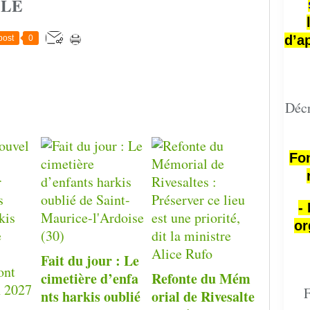
CLE
d’a
post
0
Décr
Fon
-
or
Fait du jour : Le
cimetière d’enfa
Refonte du Mém
F
nts harkis oublié
orial de Rivesalte