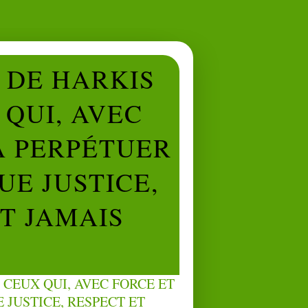
L DE HARKIS
QUI, AVEC
À PERPÉTUER
UE JUSTICE,
NT JAMAIS