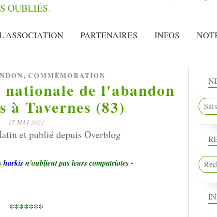
L'ASSOCIATION
PARTENAIRES
INFOS
NOT
,
NDON
COMMÉMORATION
N
nationale de l'abandon
s à Tavernes (83)
17 MAI 2021
atin et publié depuis Overblog
R
s
harkis
n'oublient pas leurs compatriotes -
I
*******