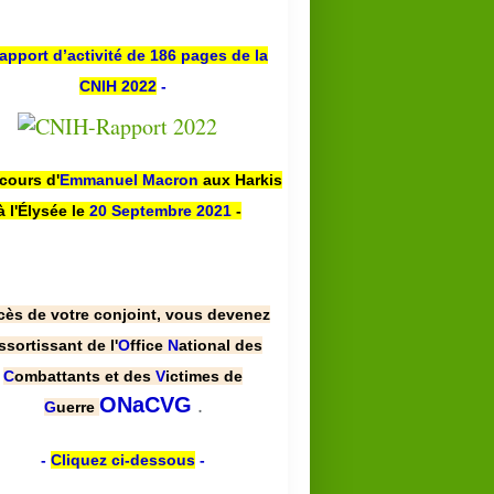
apport d’activité de 186 pages de la
CNIH 2022
-
scours d'
Emmanuel Macron
aux Harkis
à l'Élysée le
20 Septembre 2021
-
cès de votre conjoint, vous devenez
ssortissant de l'
O
ffice
N
ational des
C
ombattants et des
V
ictimes de
.
ONaCVG
G
uerre
-
Cliquez ci-dessous
-