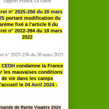
rapport Franck Le Guen
ret n° 2025-256 du 20 mars
25
portant modification du
arème fixé à l'article 9 du
ret n° 2022-394 du 18 mars
2022
et n° 2025-256 du 20 mars 2025
a
CEDH
condamne la France
r les mauvaises conditions
de vie dans les camps
'accueil le
04 Avril 2024 -
mande de Rente Viagère 2024