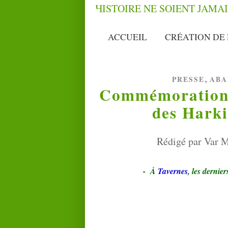
ACCUEIL
CRÉATION DE 
,
PRESSE
ABA
Commémoration 
des Harki
Rédigé par Var M
- À
Tavernes
, les dernier