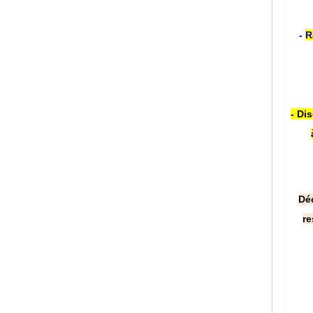
-
R
- Di
Dé
re