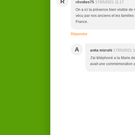
R
révoltes75
17/05/2021 11:17
On a ici la présence bien visible 
vécu par nos anciens et les famille
France.
Répondre
A
anita mizrahi
17/05/2021 1
J'ai téléphoné a la Marie de
avait une commémoration 