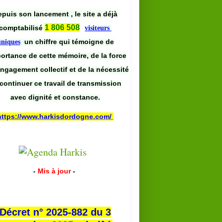
puis son lancement , le site a déjà
1 806 508
comptabilisé
visiteurs
un chiffre qui témoigne de
uniques
portance de cette mémoire, de la force
engagement collectif et de la nécessité
continuer ce travail de transmission
avec dignité et constance.
https://www.harkisdordogne.com/
-
Mis à jour
-
Décret n° 2025-882 du 3