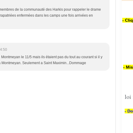
de membres de la communauté des Harkis pour rappeler le drame
s rapatriées enfermées dans les camps une fois arrivées en
- Cli
4:50
 Montmeyan le 11/5 mais ils étaient pas du tout au courant si il y
a Montmeyan. Seulement a Saint Maximin...Dommage
- Mi
loi
- Do