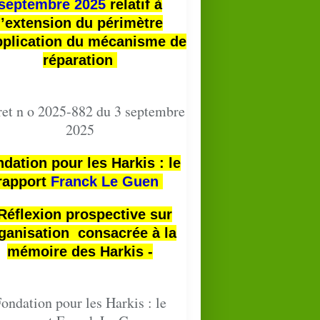
septembre 2025
relatif à
l’extension du périmètre
pplication du mécanisme de
réparation
et n o 2025-882 du 3 septembre
2025
dation pour les Harkis : le
rapport
Franck Le Guen
 Réflexion prospective sur
ganisation consacrée à la
mémoire des Harkis -
ondation pour les Harkis : le