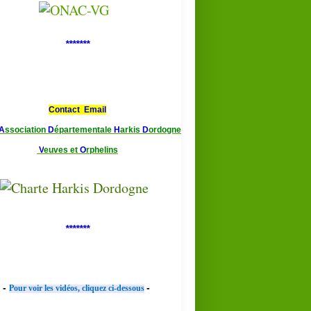
*******
Contact Email
A
ssociation
D
épartementale
H
arkis
D
ordogne
V
euves et
O
rphelins
*******
-
-
Pour voir les vidéos, cliquez ci-dessous