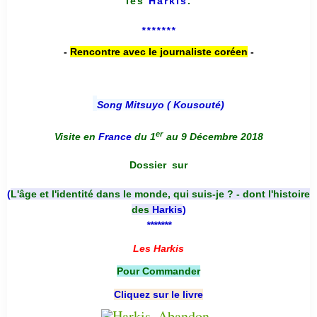
les
Harkis
.
*******
-
Rencontre avec le journaliste coréen
-
Song Mitsuyo ( Kousouté
)
er
Visite en
France
du 1
au 9 Décembre 2018
Dossier
sur
(
L'âge et l'identité dans le monde, qui suis-je ? - dont l'histoire
des
Harkis
)
*******
Les Harkis
Pour Commander
Cliquez sur le livre