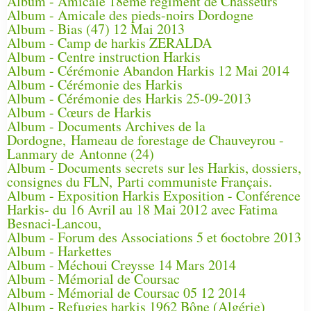
Album - Amicale 18ème régiment de Chasseurs
Album - Amicale des pieds-noirs Dordogne
Album - Bias (47) 12 Mai 2013
Album - Camp de harkis ZERALDA
Album - Centre instruction Harkis
Album - Cérémonie Abandon Harkis 12 Mai 2014
Album - Cérémonie des Harkis
Album - Cérémonie des Harkis 25-09-2013
Album - Cœurs de Harkis
Album - Documents Archives de la
Dordogne, Hameau de forestage de Chauveyrou -
Lanmary de Antonne (24)
Album - Documents secrets sur les Harkis, dossiers,
consignes du FLN, Parti communiste Français.
Album - Exposition Harkis Exposition - Conférence
Harkis- du 16 Avril au 18 Mai 2012 avec Fatima
Besnaci-Lancou,
Album - Forum des Associations 5 et 6octobre 2013
Album - Harkettes
Album - Méchoui Creysse 14 Mars 2014
Album - Mémorial de Coursac
Album - Mémorial de Coursac 05 12 2014
Album - Refugies harkis 1962 Bône (Algérie)