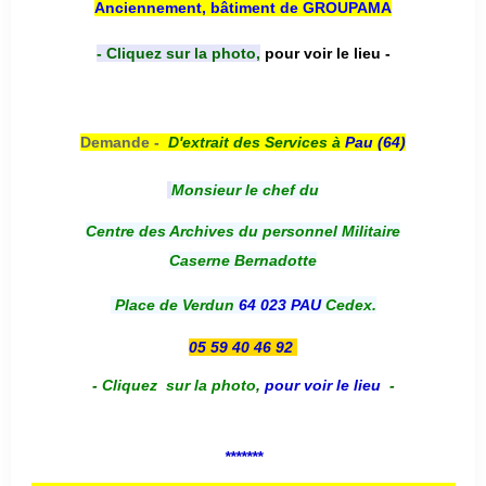
Anciennement, bâtiment de GROUPAMA
- Cliquez sur la photo,
pour voir le lieu -
Demande -
D'e
xtrait des Services à
Pau (64)
Monsieur le chef du
Centre des Archives du personnel Militaire
Caserne Bernadotte
Place de Verdun
64 023 PAU
Cedex.
05 59 40 46 92
-
Cliquez sur la photo
,
pour voir le lieu
-
*******