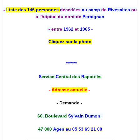
-
Liste des 146 personnes
décédées
au camp
de
Rivesaltes
ou
à l'hôpital du nord de
Perpignan
-
entre
1962
et
1965 -
Cliquez sur la photo
*******
S
ervice
C
entral des
R
apatriés
-
Adresse actuelle
-
- Demande -
66, Boulevard
Sylvain Dumon
,
47 000
Agen
au 05 53 69 21 00