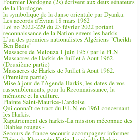
Fournier Dordogne (2s) écrivent aux deux sénateurs
de la Dordogne.
la symbolique de la danse orientale par Dyanka.
Les accords d'Évian 18 mars 1962
Loi no 2022-229 du 23 février 2022 portant
reconnaissance de la Nation envers les harkis
L’un des premiers nationalistes Algériens "Cheikh
Ben Badis"
Massacre de Melouza 1 juin 1957 par le FLN
Massacres de Harkis de Juillet à Aout 1962.
(Deuxième partie)
Massacres de Harkis de Juillet à Aout 1962.
(Première partie)
Mise à jour de l'Agenda Harkis, les dates de vos
rassemblements, pour la Reconnaissance, la
mémoire et la culture.
Plainte Saint-Maurice-L'ardoise
Qui connaît ce tract du F.L.N. en 1961 concernant
les Harkis.
Rapatriement des harkis-La mission méconnue des
Diables rouges -
Secours de france secourir accompagner informer
Thèse de Khemache Katia, La révolte Harkie