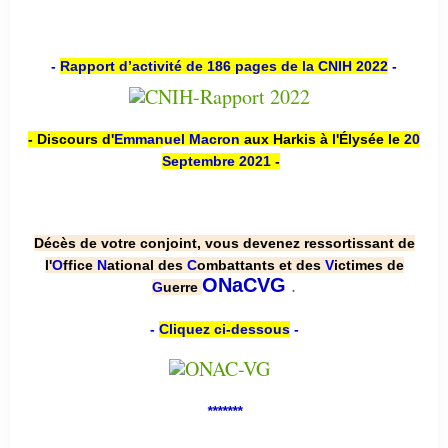
-
Rapport d’activité de 186 pages de la CNIH 2022
-
- Discours d'
Emmanuel Macron
aux Harkis à l'Élysée le
20
Septembre 2021
-
Décès de votre conjoint, vous devenez ressortissant de
l'
O
ffice
N
ational des
C
ombattants et des
V
ictimes de
.
ONaCVG
G
uerre
-
Cliquez ci-dessous
-
*******