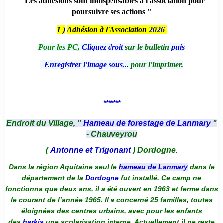
" Les adhésions sont indispensables à l'association pour
poursuivre ses actions "
1 )
Adhésion à l'Association
2026
Pour les PC,
Cliquez droit
sur le bulletin
puis
Enregistrer l'image sous...
pour l'imprimer.
*******
Endroit du Village, "
Hameau de forestage de Lanmary
"
- Chauveyrou
(
Antonne et Trigonant
) Dordogne.
Dans la région Aquitaine seul le
hameau de Lanmary
dans le
département de la
Dordogne
fut installé. Ce camp ne
fonctionna que deux ans, il a été ouvert en 1963 et ferme dans
le courant de l’année 1965. Il a concerné 25 familles, toutes
éloignées des centres urbains, avec pour les enfants
des
harkis
une scolarisation interne. Actuellement il ne reste