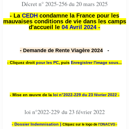
Décret n° 2025-256 du 20 mars 2025
- La
CEDH
condamne la France pour les
mauvaises conditions de vie dans les camps
d'accueil le
04 Avril 2024 -
- Demande de Rente Viagère 2024
-
- Cliquez droit
pour les PC
,
puis
Enregistrer l'image sous...
- Mise en œuvre de la
loi n
°2022-229
du 23 février 2022 -
loi n°2022-229 du 23 février 2022
- Dossier Indemnisation )
Cliquez sur le logo de
l'ONACVG -