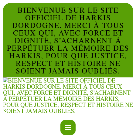
BIENVENUE SUR LE SITE
OFFICIEL DE HARKIS
DORDOGNE. MERCI À TOUS
CEUX QUI, AVEC FORCE ET
DIGNITÉ, S’ACHARNENT À
PERPÉTUER LA MÉMOIRE DES
HARKIS, POUR QUE JUSTICE,
RESPECT ET HISTOIRE NE
SOIENT JAMAIS OUBLIÉS.