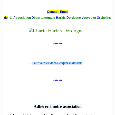
Contact Email
de
L'
A
ssociation
D
épartementale
H
arkis
D
ordogne
V
euves et
O
rphelins
*******
-
-
Pour voir les vidéos, cliquez ci-dessous
*******
Adhérer à notre association