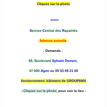
Cliquez sur la photo
*******
S
ervice
C
entral des
R
apatriés
-
Adresse actuelle
-
- Demande -
66, Boulevard
Sylvain Dumon
,
47 000
Agen
au 05 53 69 21 00
Anciennement, bâtiment de GROUPAMA
- Cliquez sur la photo,
pour voir le lieu -