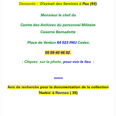
Demande -
D'e
xtrait des Services à
Pau (64)
Monsieur le chef du
Centre des Archives du personnel Militaire
Caserne Bernadotte
Place de Verdun
64 023 PAU
Cedex.
05 59 40 46 92
-
Cliquez sur la photo
,
pour voir le lieu
-
*******
Avis de recherche
pour la documentation de la collection
'Harkis' à
Rennes
( 35)