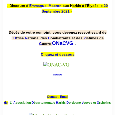
- Discours d'
Emmanuel Macron
aux Harkis à l'Élysée le
20
Septembre 2021
-
Décès de votre conjoint, vous devenez ressortissant de
l'
O
ffice
N
ational des
C
ombattants et des
V
ictimes de
.
ONaCVG
G
uerre
-
Cliquez ci-dessous
-
*******
Contact Email
de
L'
A
ssociation
D
épartementale
H
arkis
D
ordogne
V
euves et
O
rphelins