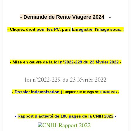
- Demande de Rente Viagère 2024
-
- Cliquez droit
pour les PC
,
puis
Enregistrer l'image sous...
- Mise en œuvre de la
loi n
°2022-229
du 23 février 2022 -
loi n°2022-229 du 23 février 2022
- Dossier Indemnisation )
Cliquez sur le logo de
l'ONACVG -
-
Rapport d’activité de 186 pages de la CNIH 2022
-