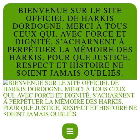
BIENVENUE SUR LE SITE
OFFICIEL DE HARKIS
DORDOGNE. MERCI À TOUS
CEUX QUI, AVEC FORCE ET
DIGNITÉ, S’ACHARNENT À
PERPÉTUER LA MÉMOIRE DES
HARKIS, POUR QUE JUSTICE,
RESPECT ET HISTOIRE NE
SOIENT JAMAIS OUBLIÉS.