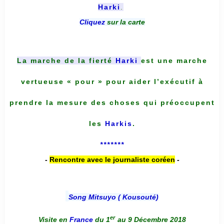
Harki
.
Cliquez
sur la carte
La marche de la fierté
Harki
est une marche
vertueuse « pour » pour aider l’exécutif à
prendre la mesure des choses qui préoccupent
les
Harkis
.
*******
-
Rencontre avec le journaliste coréen
-
Song Mitsuyo ( Kousouté
)
er
Visite en
France
du 1
au 9 Décembre 2018