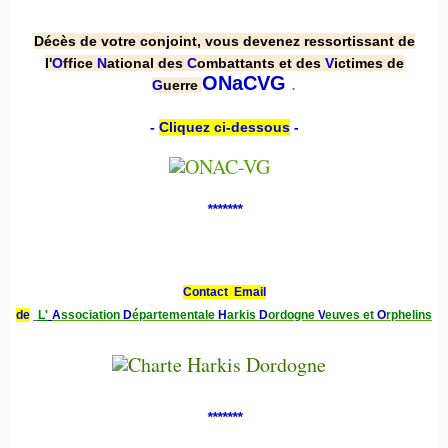
Décès de votre conjoint, vous devenez ressortissant de
l'
O
ffice
N
ational des
C
ombattants et des
V
ictimes de
.
ONaCVG
G
uerre
-
Cliquez ci-dessous
-
*******
Contact Email
de
L'
A
ssociation
D
épartementale
H
arkis
D
ordogne
V
euves et
O
rphelins
*******