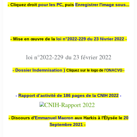
- Cliquez droit
pour les PC
,
puis
Enregistrer l'image sous...
- Mise en œuvre de la
loi n
°2022-229
du 23 février 2022 -
loi n°2022-229 du 23 février 2022
- Dossier Indemnisation )
Cliquez sur le logo de
l'ONACVG -
-
Rapport d’activité de 186 pages de la CNIH 2022
-
- Discours d'
Emmanuel Macron
aux Harkis à l'Élysée le
20
Septembre 2021
-