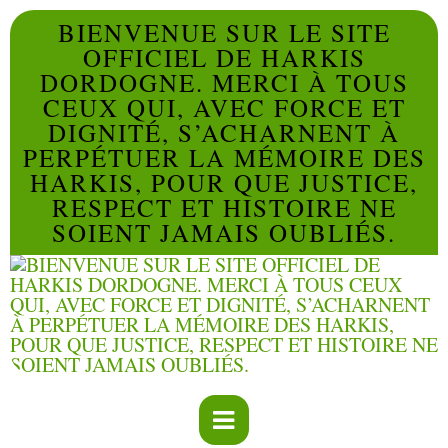
BIENVENUE SUR LE SITE
OFFICIEL DE HARKIS
DORDOGNE. MERCI À TOUS
CEUX QUI, AVEC FORCE ET
DIGNITÉ, S’ACHARNENT À
PERPÉTUER LA MÉMOIRE DES
HARKIS, POUR QUE JUSTICE,
RESPECT ET HISTOIRE NE
SOIENT JAMAIS OUBLIÉS.