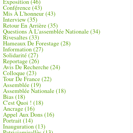
Exposition
(46)
Conférence
(43)
Mis À L'honneur
(43)
Interview
(35)
Retour En Arrière
(35)
Questions À L'assemblée Nationale
(34)
Rivesaltes
(33)
Hameaux De Forestage
(28)
Information
(27)
Solidarité
(27)
Reportage
(26)
Avis De Recherche
(24)
Colloque
(23)
Tour De France
(22)
Assemblée
(19)
Assemblée Nationale
(18)
Bias
(18)
C'est Quoi !
(18)
Ancrage
(16)
Appel Aux Dons
(16)
Portrait
(14)
Inauguration
(13)
Patriciamirallès
(13)