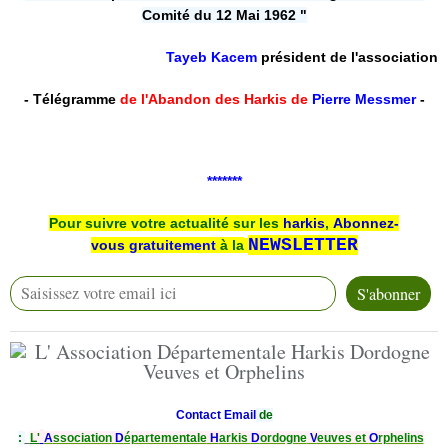
Comité du 12 Mai 1962 "
Tayeb Kacem
président de l'association
-
Télégramme
de l'Abandon des Harkis de
Pierre Messmer
-
*******
Pour suivre votre actualité sur les
harkis
,
Abonnez-
NEWSLETTER
vous
gratuitement
à la
Contact Email
de
:
L'
A
ssociation
D
épartementale
H
arkis
D
ordogne
V
euves et
O
rphelins