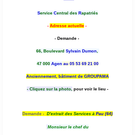
*******
S
ervice
C
entral des
R
apatriés
-
Adresse actuelle
-
- Demande -
66, Boulevard
Sylvain Dumon
,
47 000
Agen
au 05 53 69 21 00
Anciennement, bâtiment de GROUPAMA
- Cliquez sur la photo,
pour voir le lieu -
Demande -
D'e
xtrait des Services à
Pau (64)
Monsieur le chef du