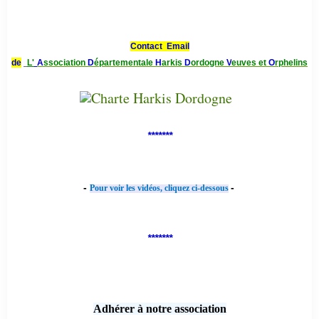
Contact Email
de
L'
A
ssociation
D
épartementale
H
arkis
D
ordogne
V
euves et
O
rphelins
*******
-
-
Pour voir les vidéos, cliquez ci-dessous
*******
Adhérer à notre association