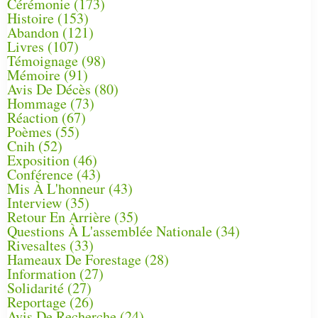
Cérémonie
(173)
Histoire
(153)
Abandon
(121)
Livres
(107)
Témoignage
(98)
Mémoire
(91)
Avis De Décès
(80)
Hommage
(73)
Réaction
(67)
Poèmes
(55)
Cnih
(52)
Exposition
(46)
Conférence
(43)
Mis À L'honneur
(43)
Interview
(35)
Retour En Arrière
(35)
Questions À L'assemblée Nationale
(34)
Rivesaltes
(33)
Hameaux De Forestage
(28)
Information
(27)
Solidarité
(27)
Reportage
(26)
Avis De Recherche
(24)