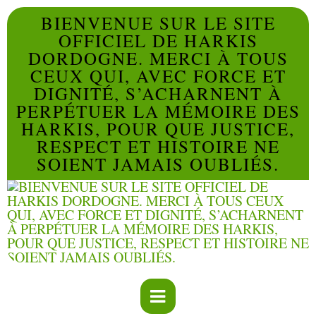
BIENVENUE SUR LE SITE
OFFICIEL DE HARKIS
DORDOGNE. MERCI À TOUS
CEUX QUI, AVEC FORCE ET
DIGNITÉ, S’ACHARNENT À
PERPÉTUER LA MÉMOIRE DES
HARKIS, POUR QUE JUSTICE,
RESPECT ET HISTOIRE NE
SOIENT JAMAIS OUBLIÉS.