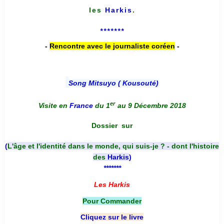
les
Harkis
.
*******
-
Rencontre avec le journaliste coréen
-
Song Mitsuyo ( Kousouté
)
er
Visite en
France
du 1
au 9 Décembre 2018
Dossier
sur
(
L'âge et l'identité dans le monde, qui suis-je ? - dont l'histoire
des
Harkis
)
*******
Les Harkis
Pour Commander
Cliquez sur le livre