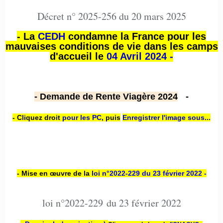
Décret n° 2025-256 du 20 mars 2025
- La
CEDH
condamne la France pour les
mauvaises conditions de vie dans les camps
d'accueil le
04 Avril 2024 -
- Demande de Rente Viagère 2024
-
- Cliquez droit
pour les PC
,
puis
Enregistrer l'image sous...
- Mise en œuvre de la
loi n
°2022-229
du 23 février 2022 -
loi n°2022-229 du 23 février 2022