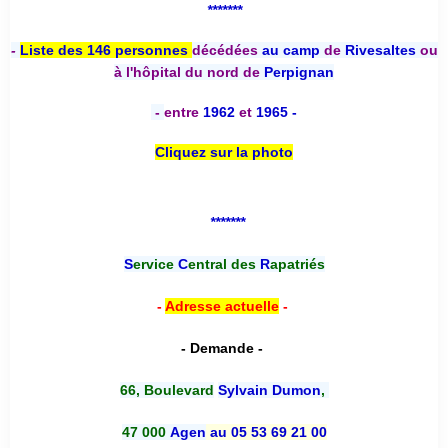
*******
-
Liste des 146 personnes
décédées
au camp
de
Rivesaltes
ou
à l'hôpital du nord de
Perpignan
-
entre
1962
et
1965 -
Cliquez sur la photo
*******
S
ervice
C
entral des
R
apatriés
-
Adresse actuelle
-
- Demande -
66, Boulevard
Sylvain Dumon
,
47 000
Agen
au 05 53 69 21 00