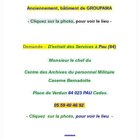
Anciennement, bâtiment de GROUPAMA
- Cliquez sur la photo,
pour voir le lieu -
Demande -
D'e
xtrait des Services à
Pau (64)
Monsieur le chef du
Centre des Archives du personnel Militaire
Caserne Bernadotte
Place de Verdun
64 023 PAU
Cedex.
05 59 40 46 92
-
Cliquez sur la photo
,
pour voir le lieu
-
*******