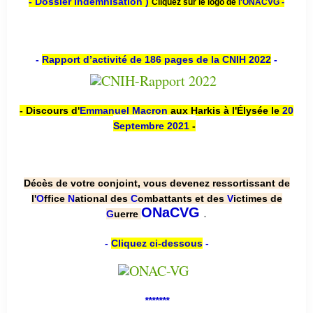
- Dossier Indemnisation )
Cliquez sur le logo de
l'ONACVG -
-
Rapport d’activité de 186 pages de la CNIH 2022
-
- Discours d'
Emmanuel Macron
aux Harkis à l'Élysée le
20
Septembre 2021
-
Décès de votre conjoint, vous devenez ressortissant de
l'
O
ffice
N
ational des
C
ombattants et des
V
ictimes de
.
ONaCVG
G
uerre
-
Cliquez ci-dessous
-
*******