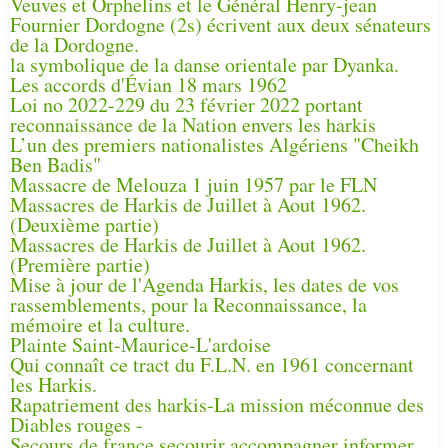
Veuves et Orphelins et le Général Henry-jean
Fournier Dordogne (2s) écrivent aux deux sénateurs
de la Dordogne.
la symbolique de la danse orientale par Dyanka.
Les accords d'Évian 18 mars 1962
Loi no 2022-229 du 23 février 2022 portant
reconnaissance de la Nation envers les harkis
L’un des premiers nationalistes Algériens "Cheikh
Ben Badis"
Massacre de Melouza 1 juin 1957 par le FLN
Massacres de Harkis de Juillet à Aout 1962.
(Deuxième partie)
Massacres de Harkis de Juillet à Aout 1962.
(Première partie)
Mise à jour de l'Agenda Harkis, les dates de vos
rassemblements, pour la Reconnaissance, la
mémoire et la culture.
Plainte Saint-Maurice-L'ardoise
Qui connaît ce tract du F.L.N. en 1961 concernant
les Harkis.
Rapatriement des harkis-La mission méconnue des
Diables rouges -
Secours de france secourir accompagner informer