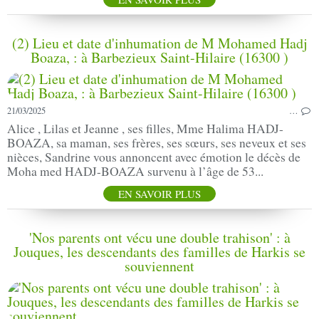
(2) Lieu et date d'inhu­ma­tion de M Mohamed Hadj
Boaza, : à Barbezieux Saint-Hilaire (16300 )
21/03/2025
…
Alice , Lilas et Jeanne , ses filles, Mme Halima HADJ-
BOAZA, sa maman, ses frères, ses sœurs, ses neveux et ses
nièces, Sandrine vous annoncent avec émotion le décès de
Moha med HADJ-BOAZA survenu à l’âge de 53...
EN SAVOIR PLUS
'Nos parents ont vécu une double trahison' : à
Jouques, les descendants des familles de Harkis se
souviennent