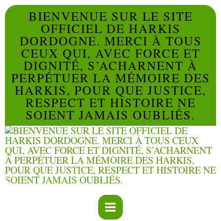
BIENVENUE SUR LE SITE
OFFICIEL DE HARKIS
DORDOGNE. MERCI À TOUS
CEUX QUI, AVEC FORCE ET
DIGNITÉ, S’ACHARNENT À
PERPÉTUER LA MÉMOIRE DES
HARKIS, POUR QUE JUSTICE,
RESPECT ET HISTOIRE NE
SOIENT JAMAIS OUBLIÉS.