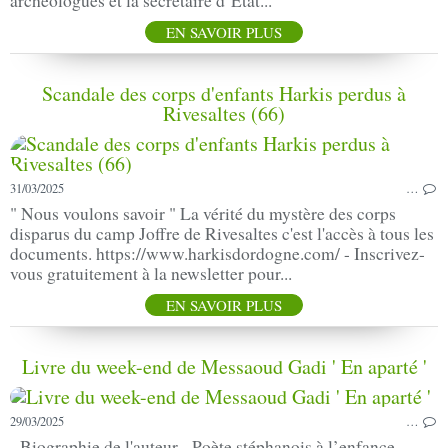
archéologues et la secrétaire d’État...
EN SAVOIR PLUS
Scandale des corps d'enfants Harkis perdus à
Rivesaltes (66)
31/03/2025
…
" Nous voulons savoir " La vérité du mystère des corps
disparus du camp Joffre de Rivesaltes c'est l'accès à tous les
documents. https://www.harkisdordogne.com/ - Inscrivez-
vous gratuitement à la newsletter pour...
EN SAVOIR PLUS
Livre du week-end de Messaoud Gadi ' En aparté '
29/03/2025
…
- Biographie de l'auteur - Poète stéphanois à l’enfance