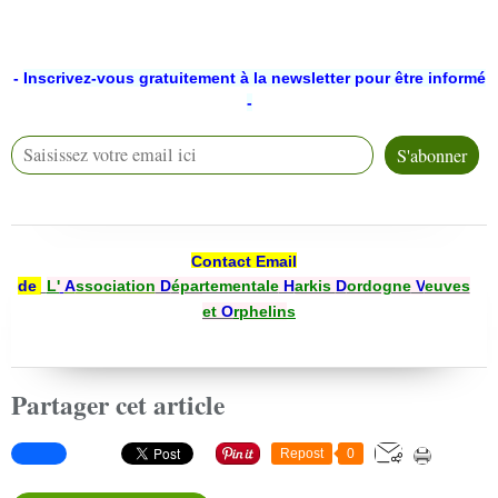
-
Inscrivez-vous gratuitement à la newsletter pour être informé
-
Contact Email
de
L'
A
ssociation
D
épartementale
H
arkis
D
ordogne
V
euves
et
O
rphelin
s
Partager cet article
Repost
0