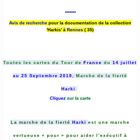
*******
Avis de recherche
pour la documentation de la collection
'Harkis' à
Rennes
( 35)
Toutes les cartes du
Tour de
France
du
14 juillet
au 25 Septembre 2019
, Marche de la fierté
Harki
.
Cliquez
sur la carte
La marche de la fierté
Harki
est une marche
vertueuse « pour » pour aider l’exécutif à