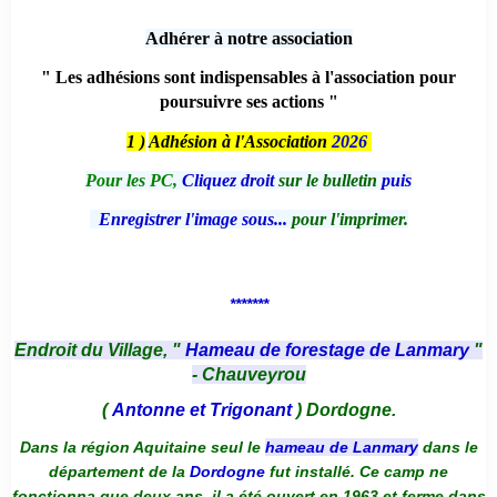
Adhérer à notre association
" Les adhésions sont indispensables à l'association pour
poursuivre ses actions "
1 )
Adhésion à l'Association
2026
Pour les PC,
Cliquez droit
sur le bulletin
puis
Enregistrer l'image sous...
pour l'imprimer.
*******
Endroit du Village, "
Hameau de forestage de Lanmary
"
- Chauveyrou
(
Antonne et Trigonant
) Dordogne.
Dans la région Aquitaine seul le
hameau de Lanmary
dans le
département de la
Dordogne
fut installé. Ce camp ne
fonctionna que deux ans, il a été ouvert en 1963 et ferme dans