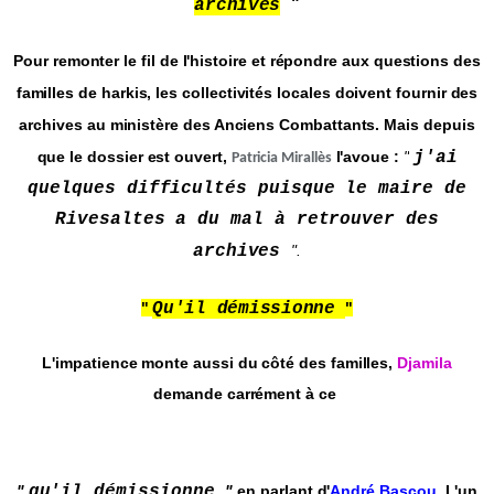
"
archives
Pour remonter le fil de l'histoire et répondre aux questions des
familles de harkis, les collectivités locales doivent fournir des
archives au ministère des Anciens Combattants. Mais depuis
que le dossier est ouvert,
l'avoue :
"
j'ai
Patricia Mirallès
quelques difficultés puisque le maire de
Rivesaltes a du mal à retrouver des
archives
".
"
Qu'il démissionne
"
L'impatience monte aussi du côté des familles,
Djamila
demande carrément à ce
"
qu'il démissionne
"
en parlant d'
André Bascou
. L'un