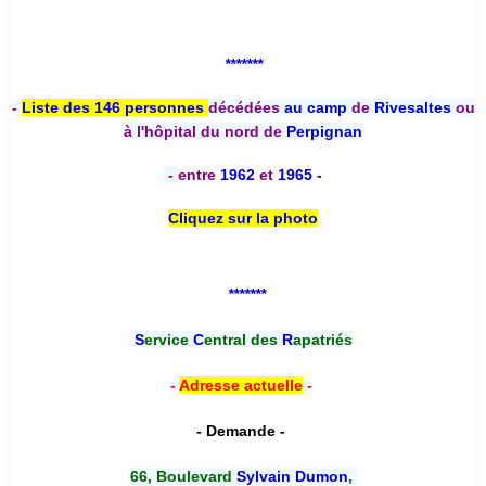
*******
-
Liste des 146 personnes
décédées
au camp
de
Rivesaltes
ou
à l'hôpital du nord de
Perpignan
-
entre
1962
et
1965 -
Cliquez sur la photo
*******
S
ervice
C
entral des
R
apatriés
-
Adresse actuelle
-
- Demande -
66, Boulevard
Sylvain Dumon
,