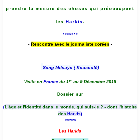
prendre la mesure des choses qui préoccupent
les
Harkis
.
*******
-
Rencontre avec le journaliste coréen
-
Song Mitsuyo ( Kousouté
)
er
Visite en
France
du 1
au 9 Décembre 2018
Dossier
sur
(
L'âge et l'identité dans le monde, qui suis-je ? - dont l'histoire
des
Harkis
)
*******
Les Harkis