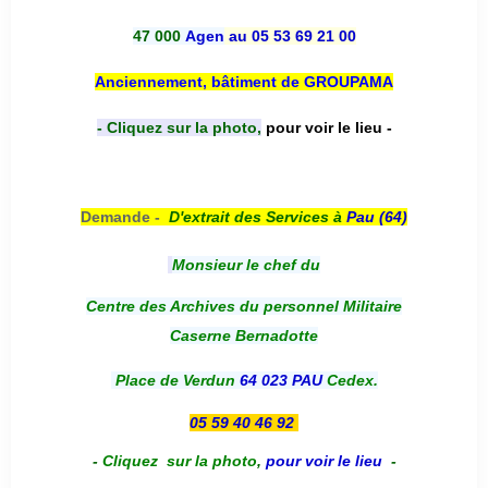
47 000
Agen
au 05 53 69 21 00
Anciennement, bâtiment de GROUPAMA
- Cliquez sur la photo,
pour voir le lieu -
Demande -
D'e
xtrait des Services à
Pau (64)
Monsieur le chef du
Centre des Archives du personnel Militaire
Caserne Bernadotte
Place de Verdun
64 023 PAU
Cedex.
05 59 40 46 92
-
Cliquez sur la photo
,
pour voir le lieu
-