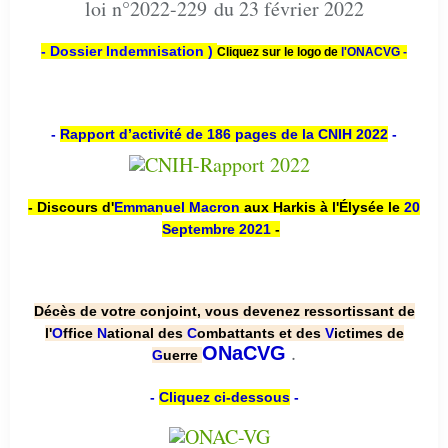
loi n°2022-229 du 23 février 2022
- Dossier Indemnisation )
Cliquez sur le logo de
l'ONACVG -
-
Rapport d’activité de 186 pages de la CNIH 2022
-
- Discours d'
Emmanuel Macron
aux Harkis à l'Élysée le
20
Septembre 2021
-
Décès de votre conjoint, vous devenez ressortissant de
l'
O
ffice
N
ational des
C
ombattants et des
V
ictimes de
.
ONaCVG
G
uerre
-
Cliquez ci-dessous
-