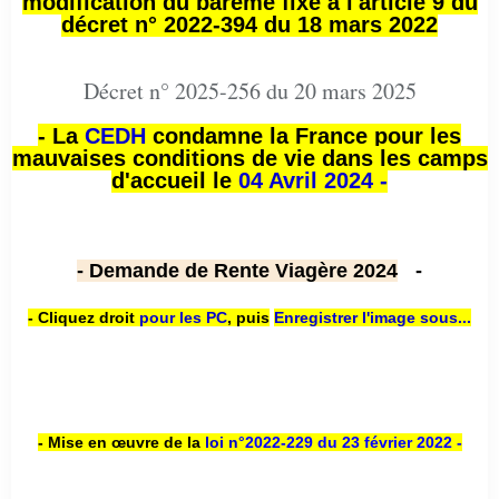
modification du barème fixé à l'article 9 du
décret n° 2022-394 du 18 mars 2022
Décret n° 2025-256 du 20 mars 2025
- La
CEDH
condamne la France pour les
mauvaises conditions de vie dans les camps
d'accueil le
04 Avril 2024 -
- Demande de Rente Viagère 2024
-
- Cliquez droit
pour les PC
,
puis
Enregistrer l'image sous...
- Mise en œuvre de la
loi n
°2022-229
du 23 février 2022 -