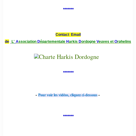
*******
Contact Email
de
L'
A
ssociation
D
épartementale
H
arkis
D
ordogne
V
euves et
O
rphelins
*******
-
-
Pour voir les vidéos, cliquez ci-dessous
*******