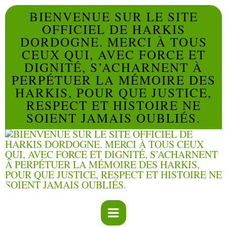
BIENVENUE SUR LE SITE
OFFICIEL DE HARKIS
DORDOGNE. MERCI À TOUS
CEUX QUI, AVEC FORCE ET
DIGNITÉ, S’ACHARNENT À
PERPÉTUER LA MÉMOIRE DES
HARKIS, POUR QUE JUSTICE,
RESPECT ET HISTOIRE NE
SOIENT JAMAIS OUBLIÉS.