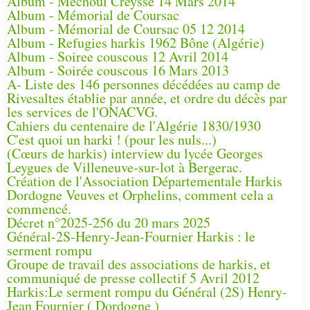
Album - Méchoui Creysse 14 Mars 2014
Album - Mémorial de Coursac
Album - Mémorial de Coursac 05 12 2014
Album - Refugies harkis 1962 Bône (Algérie)
Album - Soiree couscous 12 Avril 2014
Album - Soirée couscous 16 Mars 2013
A- Liste des 146 personnes décédées au camp de
Rivesaltes établie par année, et ordre du décès par
les services de l'ONACVG.
Cahiers du centenaire de l'Algérie 1830/1930
C'est quoi un harki ! (pour les nuls...)
(Cœurs de harkis) interview du lycée Georges
Leygues de Villeneuve-sur-lot à Bergerac.
Création de l'Association Départementale Harkis
Dordogne Veuves et Orphelins, comment cela a
commencé.
Décret n°2025-256 du 20 mars 2025
Général-2S-Henry-Jean-Fournier Harkis : le
serment rompu
Groupe de travail des associations de harkis, et
communiqué de presse collectif 5 Avril 2012
Harkis:Le serment rompu du Général (2S) Henry-
Jean Fournier ( Dordogne )