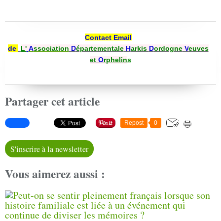
Contact Email
de
L'
A
ssociation
D
épartementale
H
arkis
D
ordogne
V
euves
et
O
rphelin
s
Partager cet article
Repost
0
S'inscrire à la newsletter
Vous aimerez aussi :