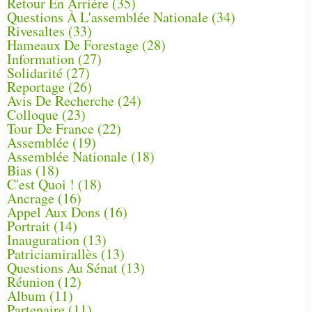
Retour En Arrière
(35)
Questions À L'assemblée Nationale
(34)
Rivesaltes
(33)
Hameaux De Forestage
(28)
Information
(27)
Solidarité
(27)
Reportage
(26)
Avis De Recherche
(24)
Colloque
(23)
Tour De France
(22)
Assemblée
(19)
Assemblée Nationale
(18)
Bias
(18)
C'est Quoi !
(18)
Ancrage
(16)
Appel Aux Dons
(16)
Portrait
(14)
Inauguration
(13)
Patriciamirallès
(13)
Questions Au Sénat
(13)
Réunion
(12)
Album
(11)
Partenaire
(11)