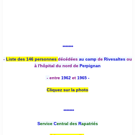
*******
-
Liste des 146 personnes
décédées
au camp
de
Rivesaltes
ou
à l'hôpital du nord de
Perpignan
-
entre
1962
et
1965 -
Cliquez sur la photo
*******
S
ervice
C
entral des
R
apatriés