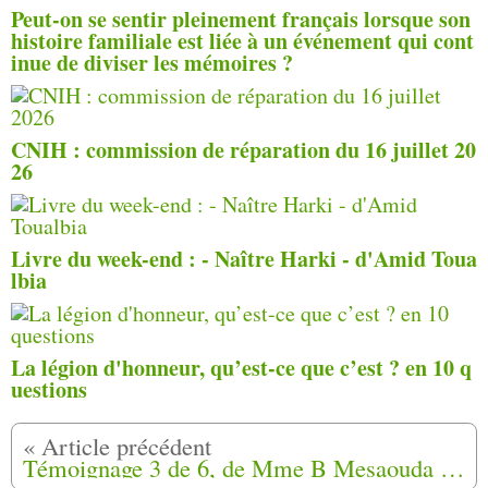
Peut-on se sentir pleinement français lorsque son
histoire familiale est liée à un événement qui cont
inue de diviser les mémoires ?
CNIH : commission de réparation du 16 juillet 20
26
Livre du week-end : - Naître Harki - d'Amid Toua
lbia
La légion d'honneur, qu’est-ce que c’est ? en 10 q
uestions
Témoignage 3 de 6, de Mme B Mesaouda hommage aux mamans (mamies) de la communauté Harkis qui a eu lieu à Épinal (88) les 18 et 19 avril 2025