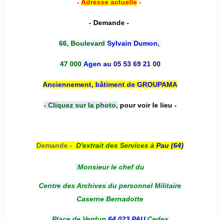
-
Adresse actuelle
-
- Demande -
66, Boulevard
Sylvain Dumon
,
47 000
Agen
au 05 53 69 21 00
Anciennement, bâtiment de GROUPAMA
- Cliquez sur la photo,
pour voir le lieu -
Demande -
D'e
xtrait des Services à
Pau (64)
Monsieur le chef du
Centre des Archives du personnel Militaire
Caserne Bernadotte
Place de Verdun
64 023 PAU
Cedex.