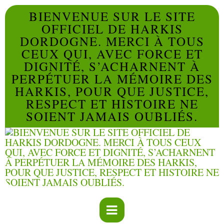
BIENVENUE SUR LE SITE
OFFICIEL DE HARKIS
DORDOGNE. MERCI À TOUS
CEUX QUI, AVEC FORCE ET
DIGNITÉ, S’ACHARNENT À
PERPÉTUER LA MÉMOIRE DES
HARKIS, POUR QUE JUSTICE,
RESPECT ET HISTOIRE NE
SOIENT JAMAIS OUBLIÉS.