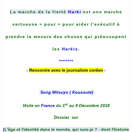
La marche de la fierté
Harki
est une marche
vertueuse « pour » pour aider l’exécutif à
prendre la mesure des choses qui préoccupent
les
Harkis
.
*******
-
Rencontre avec le journaliste coréen
-
Song Mitsuyo ( Kousouté
)
er
Visite en
France
du 1
au 9 Décembre 2018
Dossier
sur
(
L'âge et l'identité dans le monde, qui suis-je ? - dont l'histoire