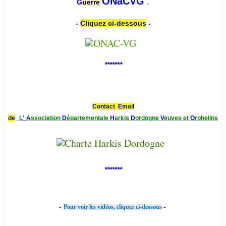
.
ONaCVG
G
uerre
-
Cliquez ci-dessous
-
*******
Contact Email
de
L'
A
ssociation
D
épartementale
H
arkis
D
ordogne
V
euves et
O
rphelins
*******
-
-
Pour voir les vidéos, cliquez ci-dessous