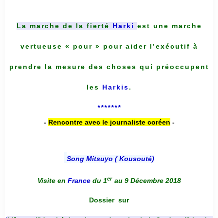
La marche de la fierté
Harki
est une marche
vertueuse « pour » pour aider l’exécutif à
prendre la mesure des choses qui préoccupent
les
Harkis
.
*******
-
Rencontre avec le journaliste coréen
-
Song Mitsuyo ( Kousouté
)
er
Visite en
France
du 1
au 9 Décembre 2018
Dossier
sur