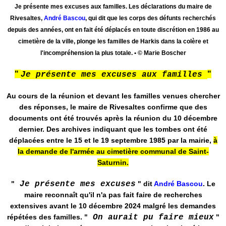
Je présente mes excuses aux familles. Les déclarations du maire de
Rivesaltes,
André Bascou
, qui dit que les corps des défunts recherchés
depuis des années, ont en fait été déplacés en toute discrétion en 1986 au
cimetière de la ville, plonge les familles de Harkis dans la colère et
l'incompréhension la plus totale. • © Marie Boscher
"
"
Je présente mes excuses aux familles
Au cours de la réunion et devant les familles venues chercher
des réponses, le maire de Rivesaltes confirme que des
documents ont été trouvés après la réunion du 10 décembre
dernier. Des archives indiquant que les tombes ont été
déplacées entre le 15 et le 19 septembre 1985 par la mairie,
à
la demande de l'armée au cimetière communal de Saint-
Saturnin.
"
Je présente mes excuses
"
dit
André Bascou
. Le
maire reconnaît qu'il n'a pas fait faire de recherches
extensives avant le 10 décembre 2024 malgré les demandes
répétées des familles.
"
On aurait pu faire mieux
"