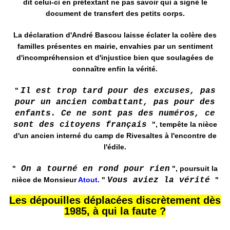
dit celui-ci en prétextant ne pas savoir qui a signé le
document de transfert des petits corps.
La déclaration d'André Bascou laisse éclater la colère des
familles présentes en mairie, envahies par un sentiment
d'incompréhension et d'injustice bien que soulagées de
connaître enfin la vérité.
"
Il est trop tard pour des excuses, pas
pour un ancien combattant, pas pour des
enfants. Ce ne sont pas des numéros, ce
sont des citoyens français
",
tempête la nièce
d'un ancien interné du camp de Rivesaltes à l'encontre de
l'édile.
"
On a tourné en rond pour rien
"
, poursuit la
nièce de Monsieur
Atout
.
"
Vous aviez la vérité
"
Les dépouilles déplacées discrètement dès
1985, à qui la faute ?