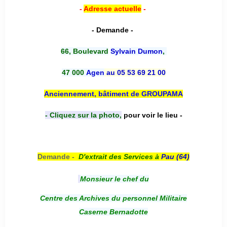
-
Adresse actuelle
-
- Demande -
66, Boulevard
Sylvain Dumon
,
47 000
Agen
au 05 53 69 21 00
Anciennement, bâtiment de GROUPAMA
- Cliquez sur la photo,
pour voir le lieu -
Demande -
D'e
xtrait des Services à
Pau (64)
Monsieur le chef du
Centre des Archives du personnel Militaire
Caserne Bernadotte