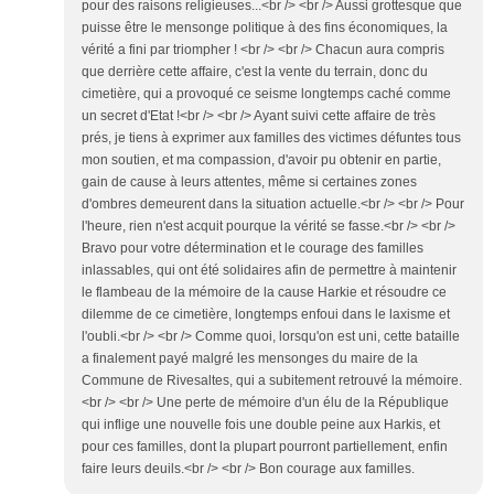
pour des raisons religieuses...<br /> <br /> Aussi grottesque que
puisse être le mensonge politique à des fins économiques, la
vérité a fini par triompher ! <br /> <br /> Chacun aura compris
que derrière cette affaire, c'est la vente du terrain, donc du
cimetière, qui a provoqué ce seisme longtemps caché comme
un secret d'Etat !<br /> <br /> Ayant suivi cette affaire de très
prés, je tiens à exprimer aux familles des victimes défuntes tous
mon soutien, et ma compassion, d'avoir pu obtenir en partie,
gain de cause à leurs attentes, même si certaines zones
d'ombres demeurent dans la situation actuelle.<br /> <br /> Pour
l'heure, rien n'est acquit pourque la vérité se fasse.<br /> <br />
Bravo pour votre détermination et le courage des familles
inlassables, qui ont été solidaires afin de permettre à maintenir
le flambeau de la mémoire de la cause Harkie et résoudre ce
dilemme de ce cimetière, longtemps enfoui dans le laxisme et
l'oubli.<br /> <br /> Comme quoi, lorsqu'on est uni, cette bataille
a finalement payé malgré les mensonges du maire de la
Commune de Rivesaltes, qui a subitement retrouvé la mémoire.
<br /> <br /> Une perte de mémoire d'un élu de la République
qui inflige une nouvelle fois une double peine aux Harkis, et
pour ces familles, dont la plupart pourront partiellement, enfin
faire leurs deuils.<br /> <br /> Bon courage aux familles.