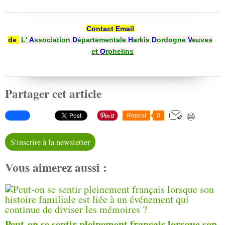
Contact Email
de
L'
A
ssociation
D
épartementale
H
arkis
D
ordogne
V
euves
et
O
rphelin
s
Partager cet article
Repost
0
S'inscrire à la newsletter
Vous aimerez aussi :
Peut-on se sentir pleinement français lorsque son