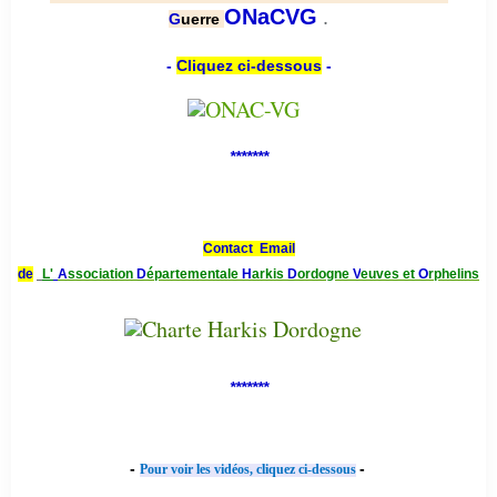
.
ONaCVG
G
uerre
-
Cliquez ci-dessous
-
*******
Contact Email
de
L'
A
ssociation
D
épartementale
H
arkis
D
ordogne
V
euves et
O
rphelins
*******
-
-
Pour voir les vidéos, cliquez ci-dessous