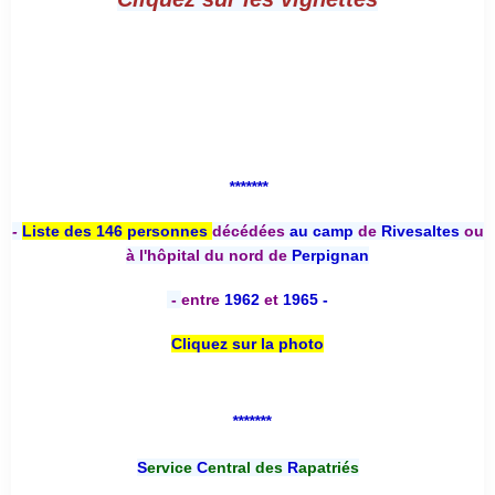
*******
-
Liste des 146 personnes
décédées
au camp
de
Rivesaltes
ou
à l'hôpital du nord de
Perpignan
-
entre
1962
et
1965 -
Cliquez sur la photo
*******
S
ervice
C
entral des
R
apatriés