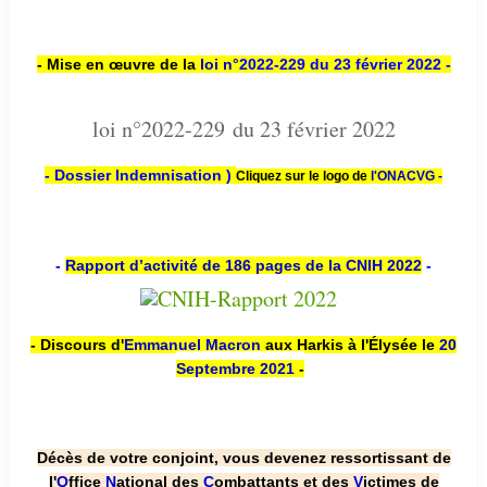
- Mise en œuvre de la
loi n
°2022-229
du 23 février 2022 -
loi n°2022-229 du 23 février 2022
- Dossier Indemnisation )
Cliquez sur le logo de
l'ONACVG -
-
Rapport d’activité de 186 pages de la CNIH 2022
-
- Discours d'
Emmanuel Macron
aux Harkis à l'Élysée le
20
Septembre 2021
-
Décès de votre conjoint, vous devenez ressortissant de
l'
O
ffice
N
ational des
C
ombattants et des
V
ictimes de