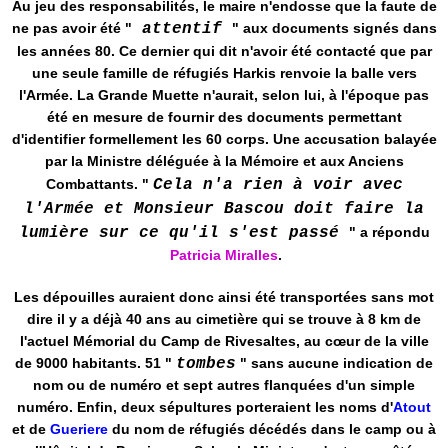
Au jeu des responsabilités, le maire n'endosse que la faute de
ne pas avoir été "
attentif
" aux documents signés dans
les années 80. Ce dernier qui dit n'avoir été contacté que par
une seule famille de réfugiés Harkis renvoie la balle vers
l'Armée. La Grande Muette n'aurait, selon lui, à l'époque pas
été en mesure de fournir des documents permettant
d'identifier formellement les 60 corps. Une accusation balayée
par la Ministre déléguée à la Mémoire et aux Anciens
Combattants. "
Cela n'a rien à voir avec
l'Armée et Monsieur Bascou doit faire la
lumière sur ce qu'il s'est passé
" a répondu
Patricia Miralles
.
Les dépouilles auraient donc ainsi été transportées sans mot
dire il y a déjà 40 ans au cimetière qui se trouve à 8 km de
l'actuel Mémorial du Camp de Rivesaltes, au cœur de la ville
de 9000 habitants. 51 "
tombes
" sans aucune indication de
nom ou de numéro et sept autres flanquées d'un simple
numéro. Enfin, deux sépultures porteraient les noms d'
Atout
et de
Gueriere
du nom de réfugiés décédés dans le camp ou à