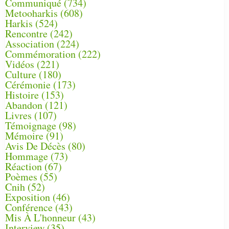
Communiqué
(734)
Metooharkis
(608)
Harkis
(524)
Rencontre
(242)
Association
(224)
Commémoration
(222)
Vidéos
(221)
Culture
(180)
Cérémonie
(173)
Histoire
(153)
Abandon
(121)
Livres
(107)
Témoignage
(98)
Mémoire
(91)
Avis De Décès
(80)
Hommage
(73)
Réaction
(67)
Poèmes
(55)
Cnih
(52)
Exposition
(46)
Conférence
(43)
Mis À L'honneur
(43)
Interview
(35)