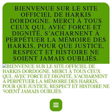
BIENVENUE SUR LE SITE
OFFICIEL DE HARKIS
DORDOGNE. MERCI À TOUS
CEUX QUI, AVEC FORCE ET
DIGNITÉ, S’ACHARNENT À
PERPÉTUER LA MÉMOIRE DES
HARKIS, POUR QUE JUSTICE,
RESPECT ET HISTOIRE NE
SOIENT JAMAIS OUBLIÉS.