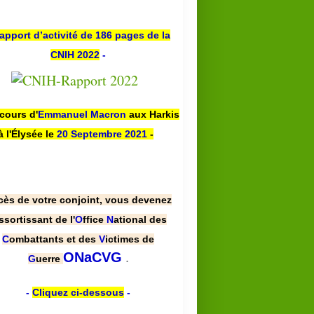
apport d’activité de 186 pages de la
CNIH 2022
-
scours d'
Emmanuel Macron
aux Harkis
à l'Élysée le
20 Septembre 2021
-
cès de votre conjoint, vous devenez
HARKIS
ssortissant de l'
O
ffice
N
ational des
ASSOCIATION
C
ombattants et des
V
ictimes de
.
ONaCVG
G
uerre
-
Cliquez ci-dessous
-