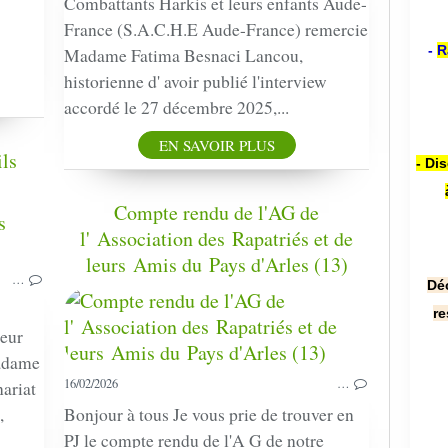
Combattants Harkis et leurs enfants Aude-
France (S.A.C.H.E Aude-France) remercie
-
R
Madame Fatima Besnaci Lancou,
historienne d' avoir publié l'interview
accordé le 27 décembre 2025,...
EN SAVOIR PLUS
ils
- Di
Compte rendu de l'AG de
HARKIS
l' Association des Rapatriés et de
TÉMOIGNAGES
leurs Amis du Pays d'Arles (13)
CANNES
…
Dé
re
teur
adame
16/02/2026
…
nariat
,
Bonjour à tous Je vous prie de trouver en
PJ le compte rendu de l'A G de notre