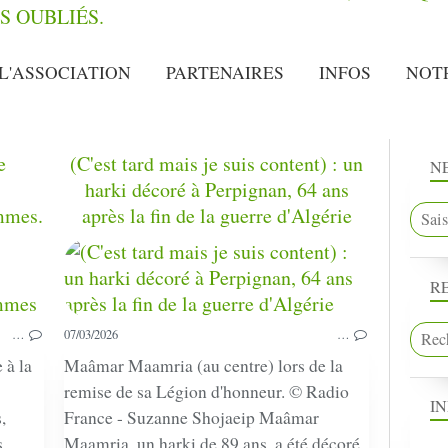
L'ASSOCIATION
PARTENAIRES
INFOS
NOT
e
(C'est tard mais je suis content) : un
N
harki décoré à Perpignan, 64 ans
emmes.
après la fin de la guerre d'Algérie
HARKIS
MIS À L'HONNEUR
R
…
07/03/2026
…
 à la
Maâmar Maamria (au centre) lors de la
remise de sa Légion d'honneur. © Radio
I
,
France - Suzanne Shojaeip Maâmar
s,
Maamria, un harki de 89 ans, a été décoré