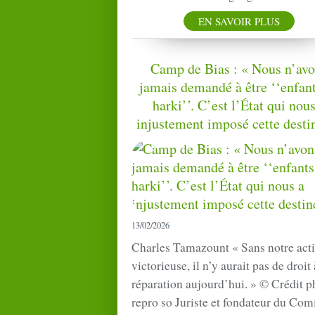
EN SAVOIR PLUS
Camp de Bias : « Nous n’av
jamais demandé à être ‘‘enfan
harki’’. C’est l’État qui nous
injustement imposé cette desti
13/02/2026
Charles Tamazount « Sans notre act
victorieuse, il n’y aurait pas de droit 
réparation aujourd’hui. » © Crédit p
repro so Juriste et fondateur du Com