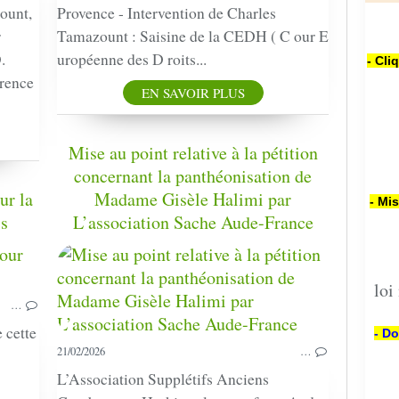
ount,
Provence - Intervention de Charles
r
Tamazount : Saisine de la CEDH ( C our E
.
uropéenne des D roits...
- Cli
rence
EN SAVOIR PLUS
Mise au point relative à la pétition
concernant la panthéonisation de
ur la
Madame Gisèle Halimi par
- Mi
is
L’association Sache Aude-France
HARKIS
PRESSE
loi
CONFÉRENCE
…
BIAS
 cette
- Do
21/02/2026
…
L’Association Supplétifs Anciens