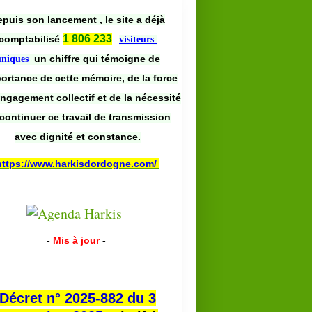
puis son lancement , le site a déjà
1 806 233
comptabilisé
visiteurs
un chiffre qui témoigne de
uniques
portance de cette mémoire, de la force
engagement collectif et de la nécessité
continuer ce travail de transmission
avec dignité et constance.
https://www.harkisdordogne.com/
HARKIS
VIDÉOS
CONFÉRENCE
-
Mis à jour
-
BIAS
Décret n° 2025-882 du 3