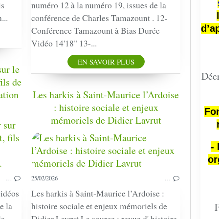
is
numéro 12 à la numéro 19, issues de la
...
conférence de Charles Tamazount . 12-
d’a
Conférence Tamazount à Bias Durée
Vidéo 14'18" 13-...
EN SAVOIR PLUS
ur le
Décr
ils de
ation
Les harkis à Saint-Maurice l’Ardoise
: histoire sociale et enjeux
Fon
mémoriels de Didier Lavrut
HARKIS
VIDÉOS
-
CONFÉRENCE
SAI
or
BIAS
…
25/02/2026
…
vidéos
Les harkis à Saint-Maurice l’Ardoise :
e la
histoire sociale et enjeux mémoriels de
F
la
Didier Lavrut La source : revue d' histoire