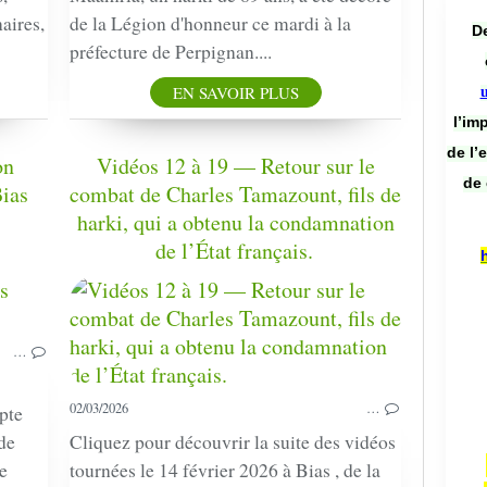
aires,
de la Légion d'honneur ce mardi à la
De
préfecture de Perpignan....
EN SAVOIR PLUS
l’im
de l’
on
Vidéos 12 à 19 — Retour sur le
de 
ias
combat de Charles Tamazount, fils de
harki, qui a obtenu la condamnation
de l’État français.
HARKIS
COMMUNIQUÉ
ASSOCIATION
BIAS
…
02/03/2026
…
pte
de
Cliquez pour découvrir la suite des vidéos
e
tournées le 14 février 2026 à Bias , de la