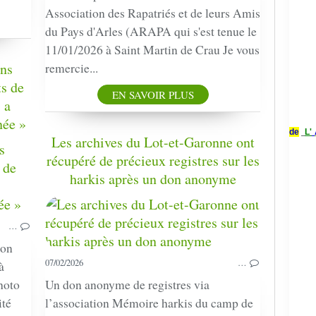
Association des Rapatriés et de leurs Amis
du Pays d'Arles (ARAPA qui s'est tenue le
11/01/2026 à Saint Martin de Crau Je vous
ons
remercie...
ts de
EN SAVOIR PLUS
 a
née »
de
L'
Les archives du Lot-et-Garonne ont
HARKIS
récupéré de précieux registres sur les
PRESSE
harkis après un don anonyme
BIAS
…
ion
07/02/2026
…
à
hoto
Un don anonyme de registres via
ité
l’association Mémoire harkis du camp de