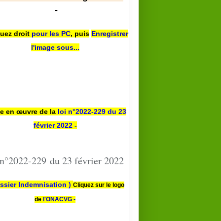
-
quez droit
pour les PC
,
puis
Enregistrer
l'image sous...
se en œuvre de la
loi n
°2022-229
du 23
février 2022 -
HARKIS
COMMUNIQUÉ
 n°2022-229 du 23 février 2022
ssier Indemnisation )
Cliquez sur le logo
de
l'ONACVG -