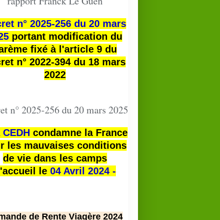
rapport Franck Le Guen
ret n° 2025-256 du 20 mars
25
portant modification du
arème fixé à l'article 9 du
ret n° 2022-394 du 18 mars
2022
et n° 2025-256 du 20 mars 2025
a
CEDH
condamne la France
HARKIS
r les mauvaises conditions
de vie dans les camps
'accueil le
04 Avril 2024 -
mande de Rente Viagère 2024