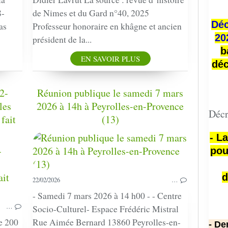
8-
de Nimes et du Gard n°40, 2025
Déc
as
Professeur honoraire en khâgne et ancien
20
président de la...
b
EN SAVOIR PLUS
déc
2-
Réunion publique le samedi 7 mars
les
2026 à 14h à Peyrolles-en-Provence
Décr
fait
(13)
- L
pou
HARKIS
PRESSE
d
VIDÉOS
22/02/2026
…
CONFÉRENCE
- Samedi 7 mars 2026 à 14 h00 - - Centre
BIAS
…
Socio-Culturel- Espace Frédéric Mistral
e 200
Rue Aimée Bernard 13860 Peyrolles-en-
- De