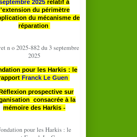
septembre 2025
relatif à
l’extension du périmètre
pplication du mécanisme de
réparation
et n o 2025-882 du 3 septembre
2025
dation pour les Harkis : le
rapport
Franck Le Guen
HARKIS
 Réflexion prospective sur
NT-MAURICE-L'ARDOISE
ganisation consacrée à la
mémoire des Harkis -
ondation pour les Harkis : le