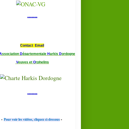
*******
Contact Email
A
ssociation
D
épartementale
H
arkis
D
ordogne
V
euves et
O
rphelins
HARKIS
PRESSE
*******
BIAS
-
-
Pour voir les vidéos, cliquez ci-dessous