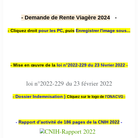
- Demande de Rente Viagère 2024
-
- Cliquez droit
pour les PC
,
puis
Enregistrer l'image sous...
- Mise en œuvre de la
loi n
°2022-229
du 23 février 2022 -
loi n°2022-229 du 23 février 2022
- Dossier Indemnisation )
Cliquez sur le logo de
l'ONACVG -
-
Rapport d’activité de 186 pages de la CNIH 2022
-