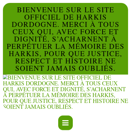
BIENVENUE SUR LE SITE
OFFICIEL DE HARKIS
DORDOGNE. MERCI À TOUS
CEUX QUI, AVEC FORCE ET
DIGNITÉ, S’ACHARNENT À
PERPÉTUER LA MÉMOIRE DES
HARKIS, POUR QUE JUSTICE,
RESPECT ET HISTOIRE NE
SOIENT JAMAIS OUBLIÉS.