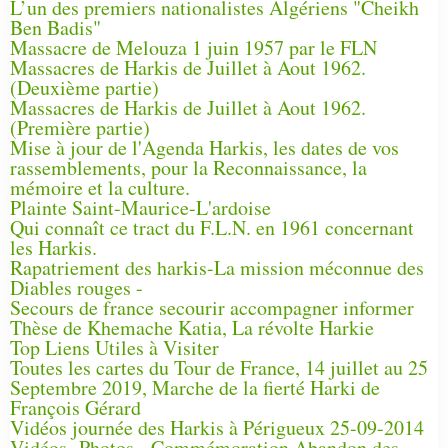
L’un des premiers nationalistes Algériens "Cheikh
Ben Badis"
Massacre de Melouza 1 juin 1957 par le FLN
Massacres de Harkis de Juillet à Aout 1962.
(Deuxième partie)
Massacres de Harkis de Juillet à Aout 1962.
(Première partie)
Mise à jour de l'Agenda Harkis, les dates de vos
rassemblements, pour la Reconnaissance, la
mémoire et la culture.
Plainte Saint-Maurice-L'ardoise
Qui connaît ce tract du F.L.N. en 1961 concernant
les Harkis.
Rapatriement des harkis-La mission méconnue des
Diables rouges -
Secours de france secourir accompagner informer
Thèse de Khemache Katia, La révolte Harkie
Top Liens Utiles à Visiter
Toutes les cartes du Tour de France, 14 juillet au 25
Septembre 2019, Marche de la fierté Harki de
François Gérard
Vidéos journée des Harkis à Périgueux 25-09-2014
Vidéos- Photos - Commémoration Abandon des