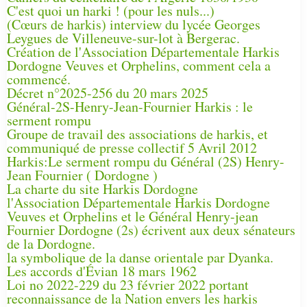
C'est quoi un harki ! (pour les nuls...)
(Cœurs de harkis) interview du lycée Georges
Leygues de Villeneuve-sur-lot à Bergerac.
Création de l'Association Départementale Harkis
Dordogne Veuves et Orphelins, comment cela a
commencé.
Décret n°2025-256 du 20 mars 2025
Général-2S-Henry-Jean-Fournier Harkis : le
serment rompu
Groupe de travail des associations de harkis, et
communiqué de presse collectif 5 Avril 2012
Harkis:Le serment rompu du Général (2S) Henry-
Jean Fournier ( Dordogne )
La charte du site Harkis Dordogne
l'Association Départementale Harkis Dordogne
Veuves et Orphelins et le Général Henry-jean
Fournier Dordogne (2s) écrivent aux deux sénateurs
de la Dordogne.
la symbolique de la danse orientale par Dyanka.
Les accords d'Évian 18 mars 1962
Loi no 2022-229 du 23 février 2022 portant
reconnaissance de la Nation envers les harkis