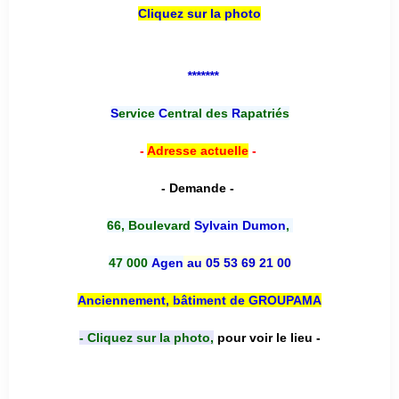
Cliquez sur la photo
*******
S
ervice
C
entral des
R
apatriés
-
Adresse actuelle
-
- Demande -
66, Boulevard
Sylvain Dumon
,
47 000
Agen
au 05 53 69 21 00
Anciennement, bâtiment de GROUPAMA
- Cliquez sur la photo,
pour voir le lieu -