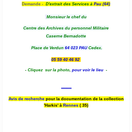
Demande -
D'e
xtrait des Services à
Pau (64)
Monsieur le chef du
Centre des Archives du personnel Militaire
Caserne Bernadotte
Place de Verdun
64 023 PAU
Cedex.
05 59 40 46 92
-
Cliquez sur la photo
,
pour voir le lieu
-
*******
Avis de recherche
pour la documentation de la collection
'Harkis' à
Rennes
( 35)