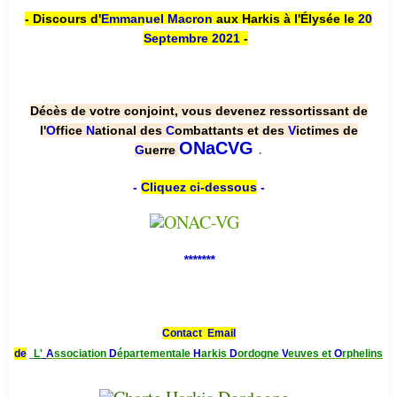
- Discours d'
Emmanuel Macron
aux Harkis à l'Élysée le
20
Septembre 2021
-
Décès de votre conjoint, vous devenez ressortissant de
l'
O
ffice
N
ational des
C
ombattants et des
V
ictimes de
.
ONaCVG
G
uerre
-
Cliquez ci-dessous
-
*******
Contact Email
de
L'
A
ssociation
D
épartementale
H
arkis
D
ordogne
V
euves et
O
rphelins