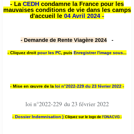
- La
CEDH
condamne la France pour les
mauvaises conditions de vie dans les camps
d'accueil le
04 Avril 2024 -
- Demande de Rente Viagère 2024
-
- Cliquez droit
pour les PC
,
puis
Enregistrer l'image sous...
- Mise en œuvre de la
loi n
°2022-229
du 23 février 2022 -
loi n°2022-229 du 23 février 2022
- Dossier Indemnisation )
Cliquez sur le logo de
l'ONACVG -