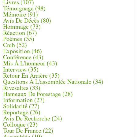
Livres
(107)
Témoignage
(98)
Mémoire
(91)
Avis De Décès
(80)
Hommage
(73)
Réaction
(67)
Poèmes
(55)
Cnih
(52)
Exposition
(46)
Conférence
(43)
Mis À L'honneur
(43)
Interview
(35)
Retour En Arrière
(35)
Questions À L'assemblée Nationale
(34)
Rivesaltes
(33)
Hameaux De Forestage
(28)
Information
(27)
Solidarité
(27)
Reportage
(26)
Avis De Recherche
(24)
Colloque
(23)
Tour De France
(22)
Assemblée
(19)