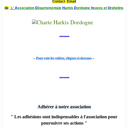
Contact Email
de
L'
A
ssociation
D
épartementale
H
arkis
D
ordogne
V
euves et
O
rphelins
*******
-
-
Pour voir les vidéos, cliquez ci-dessous
*******
Adhérer à notre association
" Les adhésions sont indispensables à l'association pour
poursuivre ses actions "