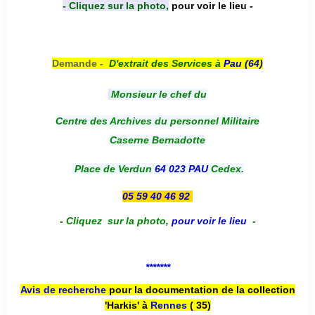
- Cliquez sur la photo,
pour voir le lieu -
Demande -
D'e
xtrait des Services à
Pau (64)
Monsieur le chef du
Centre des Archives du personnel Militaire
Caserne Bernadotte
Place de Verdun
64 023 PAU
Cedex.
05 59 40 46 92
-
Cliquez sur la photo
,
pour voir le lieu
-
*******
Avis de recherche
pour la documentation de la collection
'Harkis' à
Rennes
( 35)