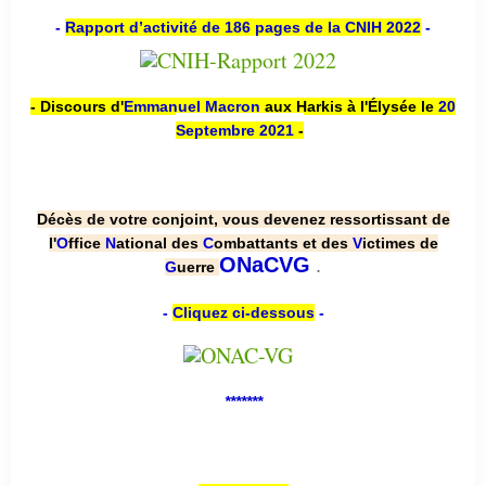
-
Rapport d’activité de 186 pages de la CNIH 2022
-
- Discours d'
Emmanuel Macron
aux Harkis à l'Élysée le
20
Septembre 2021
-
Décès de votre conjoint, vous devenez ressortissant de
l'
O
ffice
N
ational des
C
ombattants et des
V
ictimes de
.
ONaCVG
G
uerre
-
Cliquez ci-dessous
-
*******