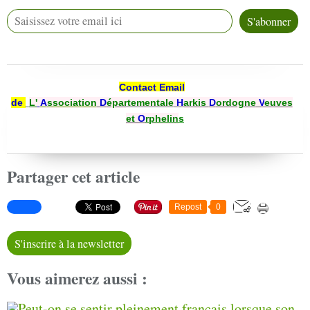
Contact Email
de
L'
A
ssociation
D
épartementale
H
arkis
D
ordogne
V
euves
et
O
rphelin
s
Partager cet article
Repost
0
S'inscrire à la newsletter
Vous aimerez aussi :