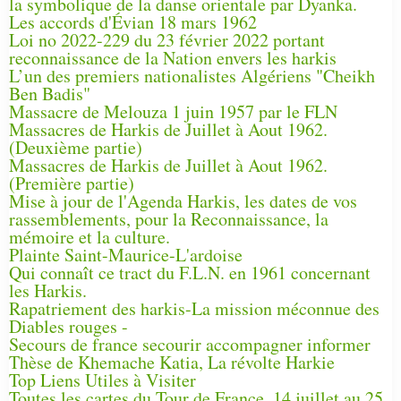
la symbolique de la danse orientale par Dyanka.
Les accords d'Évian 18 mars 1962
Loi no 2022-229 du 23 février 2022 portant
reconnaissance de la Nation envers les harkis
L’un des premiers nationalistes Algériens "Cheikh
Ben Badis"
Massacre de Melouza 1 juin 1957 par le FLN
Massacres de Harkis de Juillet à Aout 1962.
(Deuxième partie)
Massacres de Harkis de Juillet à Aout 1962.
(Première partie)
Mise à jour de l'Agenda Harkis, les dates de vos
rassemblements, pour la Reconnaissance, la
mémoire et la culture.
Plainte Saint-Maurice-L'ardoise
Qui connaît ce tract du F.L.N. en 1961 concernant
les Harkis.
Rapatriement des harkis-La mission méconnue des
Diables rouges -
Secours de france secourir accompagner informer
Thèse de Khemache Katia, La révolte Harkie
Top Liens Utiles à Visiter
Toutes les cartes du Tour de France, 14 juillet au 25