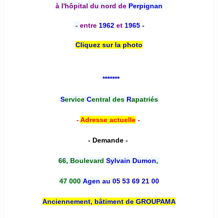
à l'hôpital du nord de
Perpignan
-
entre
1962
et
1965 -
Cliquez sur la photo
*******
S
ervice
C
entral des
R
apatriés
-
Adresse actuelle
-
- Demande -
66, Boulevard
Sylvain Dumon
,
47 000
Agen
au 05 53 69 21 00
Anciennement, bâtiment de GROUPAMA