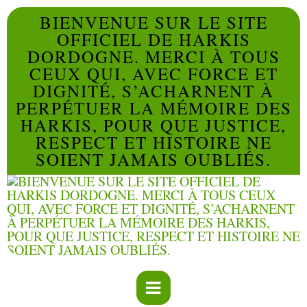
BIENVENUE SUR LE SITE
OFFICIEL DE HARKIS
DORDOGNE. MERCI À TOUS
CEUX QUI, AVEC FORCE ET
DIGNITÉ, S’ACHARNENT À
PERPÉTUER LA MÉMOIRE DES
HARKIS, POUR QUE JUSTICE,
RESPECT ET HISTOIRE NE
SOIENT JAMAIS OUBLIÉS.