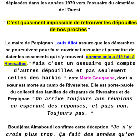
déplacées dans les années 1970 vers l'ossuaire du cimetière
de l'Ouest.
C'est quasiment impossible de retrouver les dépouilles
"
de nos proches
"
Le maire de Perpignan
Louis Aliot
assure que les démarches
se poursuivent pour faire ouvrir cet ossuaire et permettre de
dater les ossements qui s'y trouvent,
comme cela a été fait à
Rivesaltes
.
"
Mais c'est un ossuaire qui compte
d'autres dépouilles et pas seulement
celles des harkis
"
, note
Marie Gougache
, dont la
sœur est morte au camp de Rivesaltes. Elle est porte-parole
du collectif des familles de disparus de Rivesaltes et de
Perpignan.
"
On arrive toujours aux réunions
en espérant des réponses, et puis non.
Toujours pas.
"
Boudjéma Almaboudi confirme cette déception.
"
Je n'y
crois plus trop. Ça fait des années qu'on