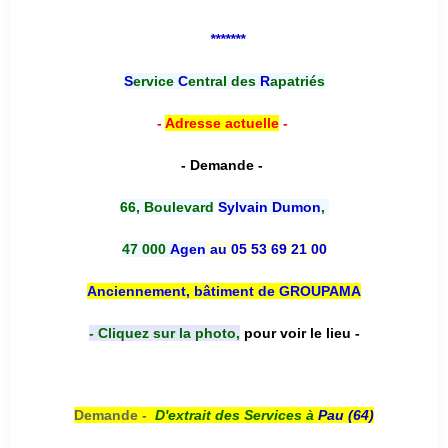
*******
S
ervice
C
entral des
R
apatriés
-
Adresse actuelle
-
- Demande -
66, Boulevard
Sylvain Dumon
,
47 000
Agen
au 05 53 69 21 00
Anciennement, bâtiment de GROUPAMA
- Cliquez sur la photo,
pour voir le lieu -
Demande -
D'e
xtrait des Services à
Pau (64)