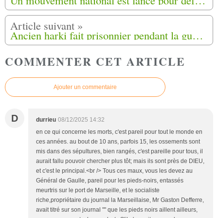
Ancien harki fait prisonnier pendant la guerre d'Algérie, Mohamed Zerrouki reçoit la Légion d’honneur Valence (26)
COMMENTER CET ARTICLE
Ajouter un commentaire
D
durrieu
08/12/2025 14:32
en ce qui concerne les morts, c'est pareil pour tout le monde en
ces années. au bout de 10 ans, parfois 15, les ossements sont
mis dans des sépultures, bien rangés, c'est pareille pour tous, il
aurait fallu pouvoir chercher plus tôt; mais ils sont près de DIEU,
et c'est le principal.<br /> Tous ces maux, vous les devez au
Général de Gaulle, pareil pour les pieds-noirs, entassés
meurtris sur le port de Marseille, et le socialiste
riche,propriétaire du journal la Marseillaise, Mr Gaston Defferre,
avait titré sur son journal "" que les pieds noirs aillent ailleurs,