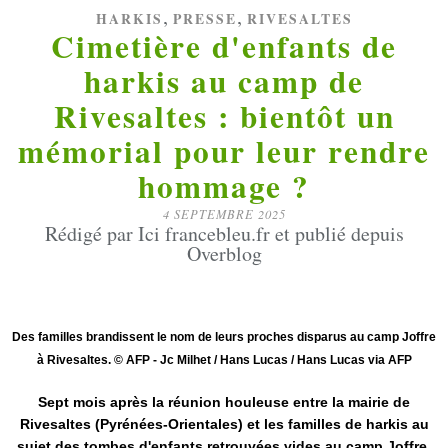
,
,
HARKIS
PRESSE
RIVESALTES
Cimetière d'enfants de
harkis au camp de
Rivesaltes : bientôt un
mémorial pour leur rendre
hommage ?
4 SEPTEMBRE 2025
Rédigé par Ici francebleu.fr et publié depuis
Overblog
Des familles brandissent le nom de leurs proches disparus au camp Joffre
à Rivesaltes. © AFP - Jc Milhet / Hans Lucas / Hans Lucas via AFP
Sept mois après la réunion houleuse entre la mairie de
Rivesaltes (Pyrénées-Orientales) et les familles de harkis au
sujet des tombes d'enfants retrouvées vides au camp Joffre,