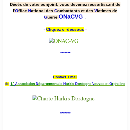
Décès de votre conjoint, vous devenez ressortissant de
l'
O
ffice
N
ational des
C
ombattants et des
V
ictimes de
.
ONaCVG
G
uerre
-
Cliquez ci-dessous
-
*******
Contact Email
de
L'
A
ssociation
D
épartementale
H
arkis
D
ordogne
V
euves et
O
rphelins
*******