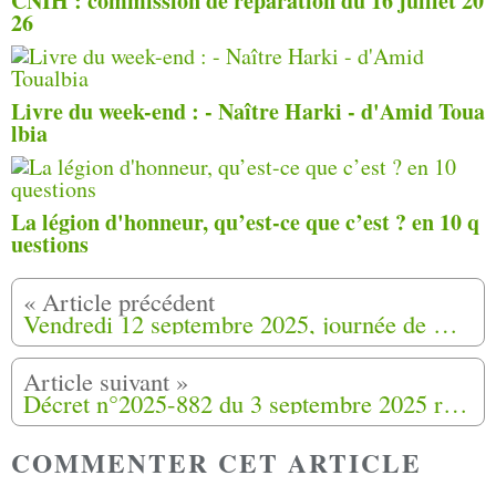
CNIH : commission de réparation du 16 juillet 20
26
Livre du week-end : - Naître Harki - d'Amid Toua
lbia
La légion d'honneur, qu’est-ce que c’est ? en 10 q
uestions
Vendredi 12 septembre 2025, journée de mémoire et de reconnaissance consacrée aux anciens quartiers harkis d’Amiens Nord, à l’Espace Dewailly (80)
Décret n°2025-882 du 3 septembre 2025 relatif à l’extension du périmètre d’application du mécanisme de réparation
COMMENTER CET ARTICLE