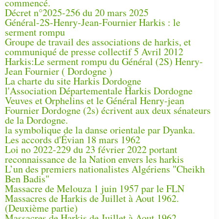
commencé.
Décret n°2025-256 du 20 mars 2025
Général-2S-Henry-Jean-Fournier Harkis : le
serment rompu
Groupe de travail des associations de harkis, et
communiqué de presse collectif 5 Avril 2012
Harkis:Le serment rompu du Général (2S) Henry-
Jean Fournier ( Dordogne )
La charte du site Harkis Dordogne
l'Association Départementale Harkis Dordogne
Veuves et Orphelins et le Général Henry-jean
Fournier Dordogne (2s) écrivent aux deux sénateurs
de la Dordogne.
la symbolique de la danse orientale par Dyanka.
Les accords d'Évian 18 mars 1962
Loi no 2022-229 du 23 février 2022 portant
reconnaissance de la Nation envers les harkis
L’un des premiers nationalistes Algériens "Cheikh
Ben Badis"
Massacre de Melouza 1 juin 1957 par le FLN
Massacres de Harkis de Juillet à Aout 1962.
(Deuxième partie)
Massacres de Harkis de Juillet à Aout 1962.