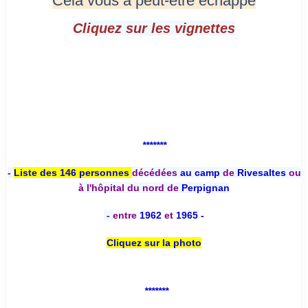
Cela vous a peut-être échappé
Cliquez sur les vignettes
*******
-
Liste des 146 personnes
décédées
au camp
de
Rivesaltes
ou
à l'hôpital du nord de
Perpignan
-
entre
1962
et
1965 -
Cliquez sur la photo
*******