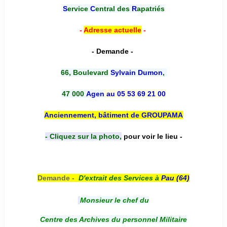
S
ervice
C
entral des
R
apatriés
-
Adresse actuelle
-
- Demande -
66, Boulevard
Sylvain Dumon
,
47 000
Agen
au 05 53 69 21 00
Anciennement, bâtiment de GROUPAMA
- Cliquez sur la photo,
pour voir le lieu -
Demande -
D'e
xtrait des Services à
Pau (64)
Monsieur le chef du
Centre des Archives du personnel Militaire