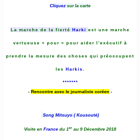
Cliquez
sur la carte
La marche de la fierté
Harki
est une marche
vertueuse « pour » pour aider l’exécutif à
prendre la mesure des choses qui préoccupent
les
Harkis
.
*******
-
Rencontre avec le journaliste coréen
-
Song Mitsuyo ( Kousouté
)
er
Visite en
France
du 1
au 9 Décembre 2018