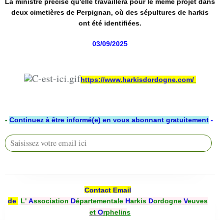
La ministre précise qu'elle travaillera pour le même projet dans
deux cimetières de Perpignan, où des sépultures de harkis
ont été identifiées.
03/09/2025
https://www.harkisdordogne.com/
-
Continuez à être informé(e) en vous abonnant gratuitement
-
Contact Email
de
L'
A
ssociation
D
épartementale
H
arkis
D
ordogne
V
euves
et
O
rphelin
s