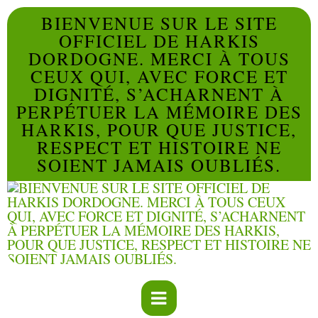
BIENVENUE SUR LE SITE
OFFICIEL DE HARKIS
DORDOGNE. MERCI À TOUS
CEUX QUI, AVEC FORCE ET
DIGNITÉ, S’ACHARNENT À
PERPÉTUER LA MÉMOIRE DES
HARKIS, POUR QUE JUSTICE,
RESPECT ET HISTOIRE NE
SOIENT JAMAIS OUBLIÉS.