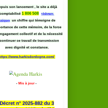
puis son lancement , le site a déjà
1 806 508
comptabilisé
visiteurs
un chiffre qui témoigne de
uniques
portance de cette mémoire, de la force
engagement collectif et de la nécessité
continuer ce travail de transmission
avec dignité et constance.
https://www.harkisdordogne.com/
-
Mis à jour
-
Décret n° 2025-882 du 3