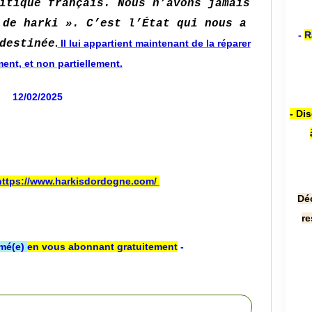
itique français. Nous n’avons jamais
 de harki ». C’est l’État qui nous a
-
R
destinée
.
Il lui appartient maintenant de la réparer
ment, et non partiellement
.
12/02/2025
- Di
https://www.harkisdordogne.com/
Dé
re
rmé(e)
en vous abonnant gratuitement
-