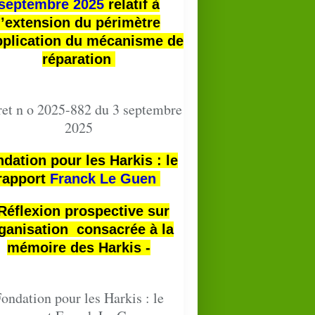
septembre 2025
relatif à
l’extension du périmètre
pplication du mécanisme de
réparation
et n o 2025-882 du 3 septembre
2025
dation pour les Harkis : le
rapport
Franck Le Guen
 Réflexion prospective sur
ganisation consacrée à la
mémoire des Harkis -
ondation pour les Harkis : le