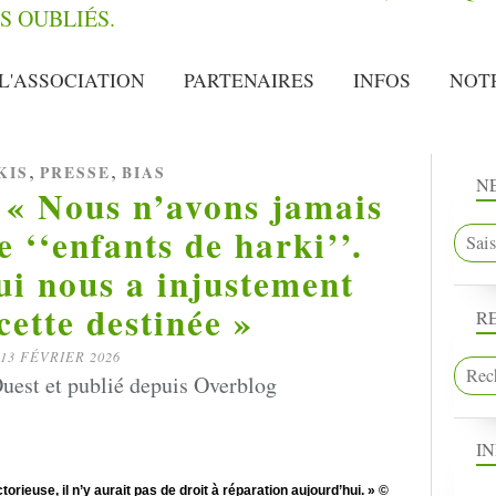
L'ASSOCIATION
PARTENAIRES
INFOS
NOT
,
,
KIS
PRESSE
BIAS
N
 « Nous n’avons jamais
 ‘‘enfants de harki’’.
qui nous a injustement
cette destinée »
R
13 FÉVRIER 2026
uest et publié depuis Overblog
I
rieuse, il n’y aurait pas de droit à réparation aujourd’hui. » ©