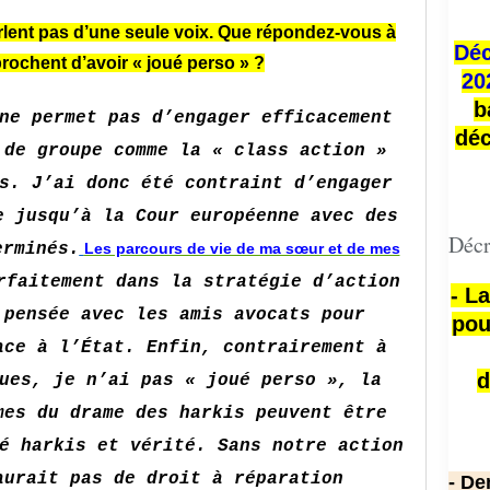
lent pas d’une seule voix. Que répondez-vous à
Déc
rochent d’avoir « joué perso » ?
20
b
ne permet pas d’engager efficacement
déc
 de groupe comme la « class action »
s. J’ai donc été contraint d’engager
e jusqu’à la Cour européenne avec des
Décr
erminés.
Les parcours de vie de ma sœur et de mes
rfaitement dans la stratégie d’action
- L
 pensée avec les amis avocats pour
pou
ace à l’État. Enfin, contrairement à
d
ues, je n’ai pas « joué perso », la
mes du drame des harkis peuvent être
é harkis et vérité. Sans notre action
aurait pas de droit à réparation
- De