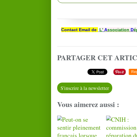
Contact Email de
L'
A
ssociation
D
é
PARTAGER CET ARTI
Re
S'inscrire à la newsletter
Vous aimerez aussi :