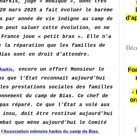
harkis, jugé « modique », donc très
20 mars 2025 a fait évoluer le barème
d’a
s par année de vie indigne au camp de
n peut saluer cette évolution, on ne
 France joue « petit bras ». Elle n’a
e la réparation que les familles de
Décr
Bias sont en droit d’attendre.
Fon
harkis
, encore un effort Monsieur le
us que l’État reconnaît aujourd’hui
les prestations sociales des familles
-
onnement du camp de Bias. Ce chef de
or
pas réparé. Ce que l’État a volé aux
 insu, doit être restitué aujourd’hui
mbat que mène aujourd’hui le Comité
F
c
l’Association mémoire harkis du camp de Bias.