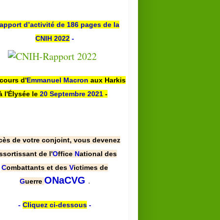
apport d’activité de 186 pages de la
CNIH 2022
-
scours d'
Emmanuel Macron
aux Harkis
à l'Élysée le
20 Septembre 2021
-
cès de votre conjoint, vous devenez
ssortissant de l'
O
ffice
N
ational des
C
ombattants et des
V
ictimes de
.
ONaCVG
G
uerre
-
Cliquez ci-dessous
-