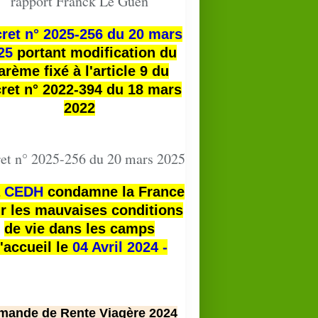
rapport Franck Le Guen
ret n° 2025-256 du 20 mars
25
portant modification du
arème fixé à l'article 9 du
ret n° 2022-394 du 18 mars
2022
et n° 2025-256 du 20 mars 2025
a
CEDH
condamne la France
r les mauvaises conditions
de vie dans les camps
'accueil le
04 Avril 2024 -
mande de Rente Viagère 2024