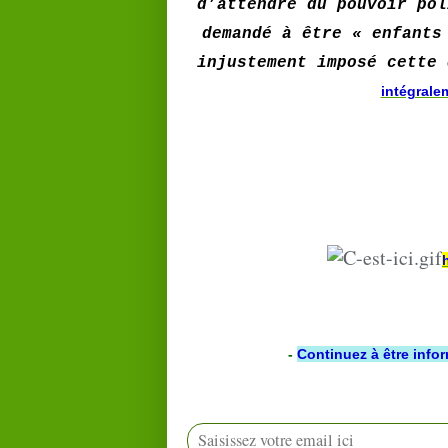
d’attendre du pouvoir pol
demandé à être « enfants
injustement imposé cette 
intégrale
-
Continuez à être info