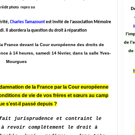
rédit photo repro so
De
érité,
Charles Tamazount
est invité de l’association Mémoire
i. Il abordera la question du droit à réparation
l’im
de l’
 la France devant la Cour européenne des droits de
de 
ce à 14 heures, samedi 14 février, dans la salle Yves-
Mourgues
damnation de la France par la Cour européenne
onditions de vie de vos frères et sœurs au camp
ue s’est-il passé depuis ?
fait jurisprudence et contraint le
 à revoir complètement le droit à