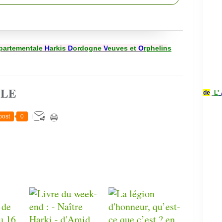
partementale
H
arkis
D
ordogne
V
euves et
O
rphelin
s
CLE
de
L'
post
0