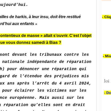
aujourd’hui.
lles de harkis, à leur insu, doit être restitué
- Cli
rd’hui aux enfants
»
ntentieux de masse » allait s’ouvrir. C’est l’objet
que vous donnez samedi à Bias ?
sont devant les tribunaux contre les
- Mi
 nationale indépendante de réparation
h) pour dénoncer une réparation qui
gard de l’étendue des préjudices mis
loi
ux ans après l’arrêt du 4 avril 2024,
 pour éclairer les victimes sur les
- Do
nce européenne. Mais aussi sur les
à réparation qu’elles sont en droit