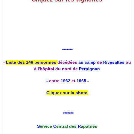
*******
-
Liste des 146 personnes
décédées
au camp
de
Rivesaltes
ou
à l'hôpital du nord de
Perpignan
-
entre
1962
et
1965 -
Cliquez sur la photo
*******
S
ervice
C
entral des
R
apatriés