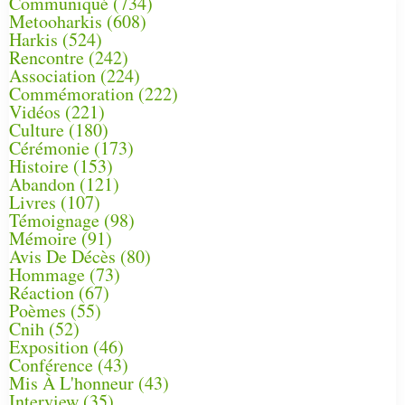
Communiqué
(734)
Metooharkis
(608)
Harkis
(524)
Rencontre
(242)
Association
(224)
Commémoration
(222)
Vidéos
(221)
Culture
(180)
Cérémonie
(173)
Histoire
(153)
Abandon
(121)
Livres
(107)
Témoignage
(98)
Mémoire
(91)
Avis De Décès
(80)
Hommage
(73)
Réaction
(67)
Poèmes
(55)
Cnih
(52)
Exposition
(46)
Conférence
(43)
Mis À L'honneur
(43)
Interview
(35)