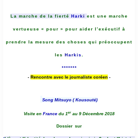
La marche de la fierté
Harki
est une marche
vertueuse « pour » pour aider l’exécutif à
prendre la mesure des choses qui préoccupent
les
Harkis
.
*******
-
Rencontre avec le journaliste coréen
-
Song Mitsuyo ( Kousouté
)
er
Visite en
France
du 1
au 9 Décembre 2018
Dossier
sur