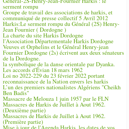
Général-2S-Henry-Jean-Fournier Harkis : le
serment rompu
Groupe de travail des associations de harkis, et
communiqué de presse collectif 5 Avril 2012
Harkis:Le serment rompu du Général (2S) Henry-
Jean Fournier ( Dordogne )
La charte du site Harkis Dordogne
l'Association Départementale Harkis Dordogne
Veuves et Orphelins et le Général Henry-jean
Fournier Dordogne (2s) écrivent aux deux sénateurs
de la Dordogne.
la symbolique de la danse orientale par Dyanka.
Les accords d'Évian 18 mars 1962
Loi no 2022-229 du 23 février 2022 portant
reconnaissance de la Nation envers les harkis
L’un des premiers nationalistes Algériens "Cheikh
Ben Badis"
Massacre de Melouza 1 juin 1957 par le FLN
Massacres de Harkis de Juillet à Aout 1962.
(Deuxième partie)
Massacres de Harkis de Juillet à Aout 1962.
(Première partie)
Mise à jour de l'Agenda Harkis, les dates de vos