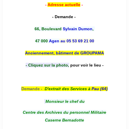
-
Adresse actuelle
-
- Demande -
66, Boulevard
Sylvain Dumon
,
47 000
Agen
au 05 53 69 21 00
Anciennement, bâtiment de GROUPAMA
- Cliquez sur la photo,
pour voir le lieu -
Demande -
D'e
xtrait des Services à
Pau (64)
Monsieur le chef du
Centre des Archives du personnel Militaire
Caserne Bernadotte