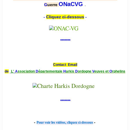
.
ONaCVG
G
uerre
-
Cliquez ci-dessous
-
*******
Contact Email
de
L'
A
ssociation
D
épartementale
H
arkis
D
ordogne
V
euves et
O
rphelins
*******
-
-
Pour voir les vidéos, cliquez ci-dessous