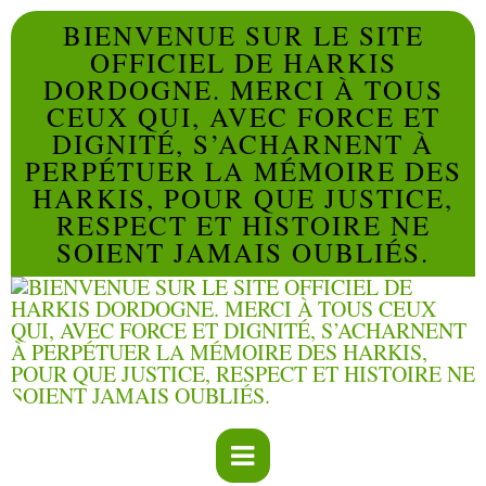
BIENVENUE SUR LE SITE
OFFICIEL DE HARKIS
DORDOGNE. MERCI À TOUS
CEUX QUI, AVEC FORCE ET
DIGNITÉ, S’ACHARNENT À
PERPÉTUER LA MÉMOIRE DES
HARKIS, POUR QUE JUSTICE,
RESPECT ET HISTOIRE NE
SOIENT JAMAIS OUBLIÉS.