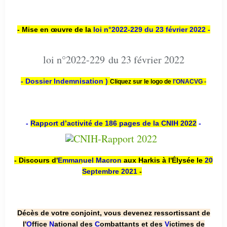
- Mise en œuvre de la
loi n
°2022-229
du 23 février 2022 -
loi n°2022-229 du 23 février 2022
- Dossier Indemnisation )
Cliquez sur le logo de
l'ONACVG -
-
Rapport d’activité de 186 pages de la CNIH 2022
-
- Discours d'
Emmanuel Macron
aux Harkis à l'Élysée le
20
Septembre 2021
-
Décès de votre conjoint, vous devenez ressortissant de
l'
O
ffice
N
ational des
C
ombattants et des
V
ictimes de