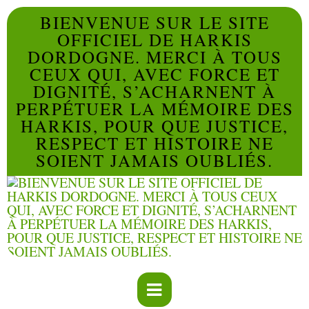
BIENVENUE SUR LE SITE
OFFICIEL DE HARKIS
DORDOGNE. MERCI À TOUS
CEUX QUI, AVEC FORCE ET
DIGNITÉ, S’ACHARNENT À
PERPÉTUER LA MÉMOIRE DES
HARKIS, POUR QUE JUSTICE,
RESPECT ET HISTOIRE NE
SOIENT JAMAIS OUBLIÉS.