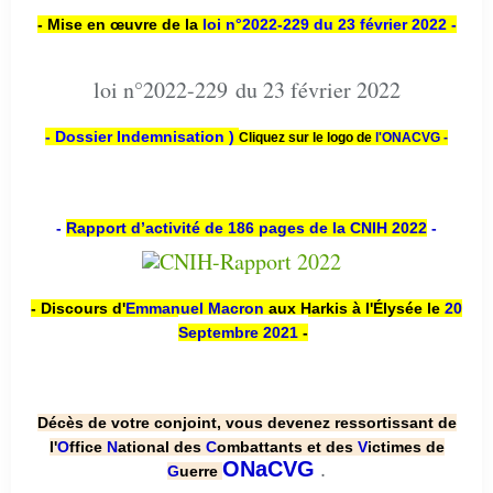
- Mise en œuvre de la
loi n
°2022-229
du 23 février 2022 -
loi n°2022-229 du 23 février 2022
- Dossier Indemnisation )
Cliquez sur le logo de
l'ONACVG -
-
Rapport d’activité de 186 pages de la CNIH 2022
-
- Discours d'
Emmanuel Macron
aux Harkis à l'Élysée le
20
Septembre 2021
-
Décès de votre conjoint, vous devenez ressortissant de
l'
O
ffice
N
ational des
C
ombattants et des
V
ictimes de
.
ONaCVG
G
uerre