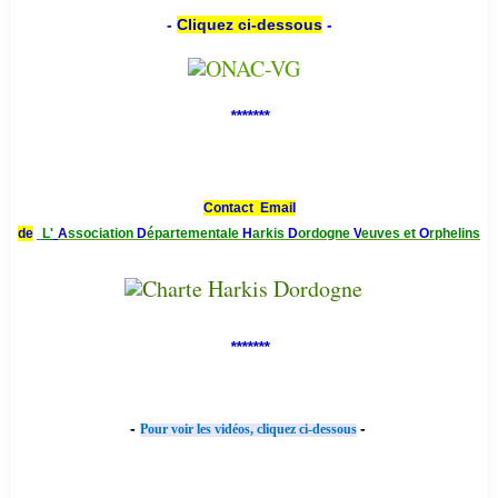
-
Cliquez ci-dessous
-
*******
Contact Email
de
L'
A
ssociation
D
épartementale
H
arkis
D
ordogne
V
euves et
O
rphelins
*******
-
-
Pour voir les vidéos, cliquez ci-dessous