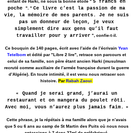
enfant de Harki, né sous la bonne étoile "
5 francs en
poche
". "
Ce livre c’est la passion de ma
vie, la mémoire de mes parents. Je ne suis
pas un donneur de leçon, je veux
simplement dire aux gens qu’il faut
travailler pour y arriver
", confie-t-il.
Ce bouquin de 140 pages, écrit avec l’aide de l’écrivain
Yvan
Tetelbom
et édité par "Libre 2 lire", retrace son parcours et
celui de sa famille, son père étant ancien Harki (musulman
recruté comme auxiliaire de l’armée française durant la guerre
d’Algérie). En toute intimité, il est venu nous retracer son
histoire.
Par
Rabah Zaoui
«
Quand je serai grand, j’aurai un
restaurant et on mangera du poulet rôti.
Avec moi, vous n’aurez plus jamais faim.
»
Cette phrase, je la répétais à ma famille alors que je n’avais
que 5 ou 6 ans au camp de St Martin des Puits où nous nous
entassions à 7 dans 27m² de préfabriqué.