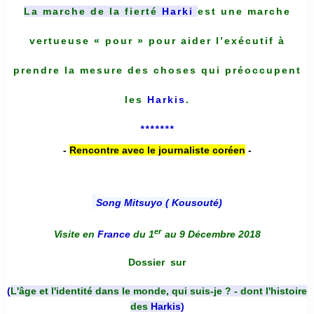
La marche de la fierté
Harki
est une marche
vertueuse « pour » pour aider l’exécutif à
prendre la mesure des choses qui préoccupent
les
Harkis
.
*******
-
Rencontre avec le journaliste coréen
-
Song Mitsuyo ( Kousouté
)
er
Visite en
France
du 1
au 9 Décembre 2018
Dossier
sur
(
L'âge et l'identité dans le monde, qui suis-je ? - dont l'histoire
des
Harkis
)