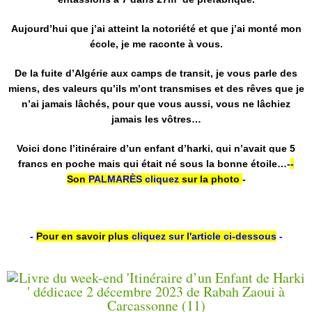
Aujourd’hui que j’ai atteint la notoriété et que j’ai monté mon
école, je me raconte à vous.
De la fuite d’Algérie aux camps de transit, je vous parle des
miens, des valeurs qu’ils m’ont transmises et des rêves que je
n’ai jamais lâchés, pour que vous aussi, vous ne lâchiez
jamais les vôtres…
Voici donc l’itinéraire d’un enfant d’harki, qui n’avait que 5
francs en poche mais qui était né sous la bonne étoile…-
-
Son
PALMARÈS
cliquez
sur la
photo
-
-
Pour en savoir plus
c
liquez
sur l'article ci-dessous
-