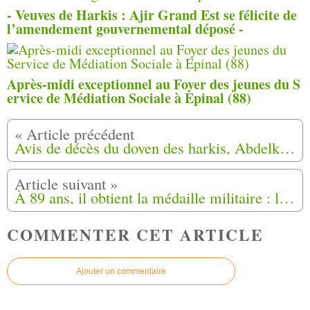
- Veuves de Harkis : Ajir Grand Est se félicite de
l’amendement gouvernemental déposé -
Après-midi exceptionnel au Foyer des jeunes du S
ervice de Médiation Sociale à Epinal (88)
Avis de décès du doyen des harkis, Abdelkader Hadjeres survenu à l'âge de 106 ans
À 89 ans, il obtient la médaille militaire : la fin d’un « parcours du combattant » pour le Gérômois Mohamed Mehraz
COMMENTER CET ARTICLE
Ajouter un commentaire