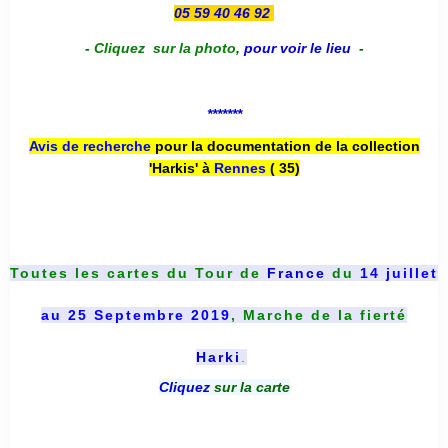
05 59 40 46 92
-
Cliquez sur la photo
,
pour voir le lieu
-
*******
Avis de recherche
pour la documentation de la collection
'Harkis' à
Rennes
( 35)
Toutes les cartes du
Tour de
France
du
14 juillet
au 25 Septembre 2019
, Marche de la fierté
Harki
.
Cliquez
sur la carte