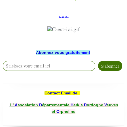
*******
-
Abonnez-vous
gratuitement
-
Contact Email de
L'
A
ssociation
D
épartementale
H
arkis
D
ordogne
V
euves
et
O
rphelins