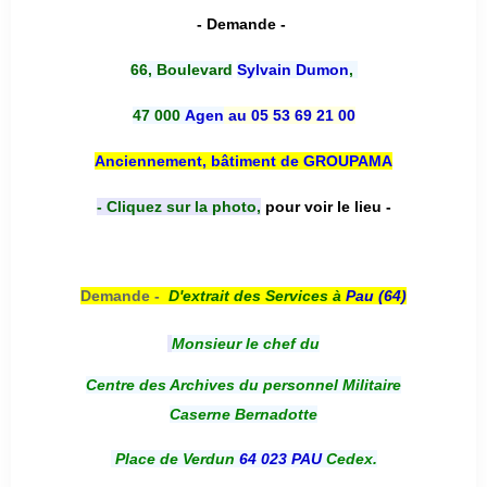
- Demande -
66, Boulevard
Sylvain Dumon
,
47 000
Agen
au 05 53 69 21 00
Anciennement, bâtiment de GROUPAMA
- Cliquez sur la photo,
pour voir le lieu -
Demande -
D'e
xtrait des Services à
Pau (64)
Monsieur le chef du
Centre des Archives du personnel Militaire
Caserne Bernadotte
Place de Verdun
64 023 PAU
Cedex.