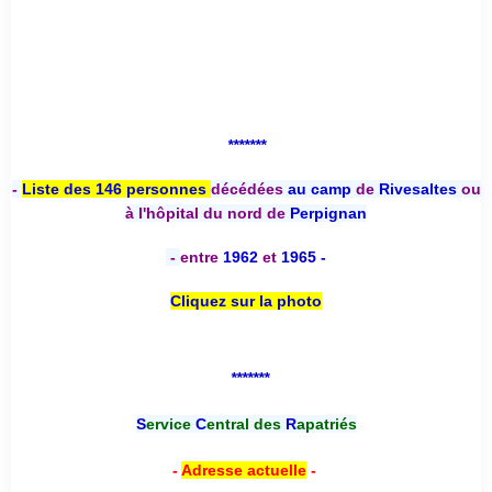
*******
-
Liste des 146 personnes
décédées
au camp
de
Rivesaltes
ou
à l'hôpital du nord de
Perpignan
-
entre
1962
et
1965 -
Cliquez sur la photo
*******
S
ervice
C
entral des
R
apatriés
-
Adresse actuelle
-