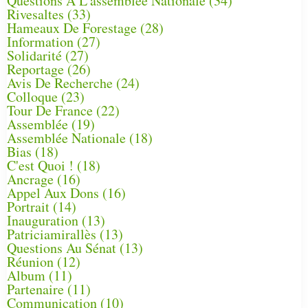
Questions À L'assemblée Nationale
(34)
Rivesaltes
(33)
Hameaux De Forestage
(28)
Information
(27)
Solidarité
(27)
Reportage
(26)
Avis De Recherche
(24)
Colloque
(23)
Tour De France
(22)
Assemblée
(19)
Assemblée Nationale
(18)
Bias
(18)
C'est Quoi !
(18)
Ancrage
(16)
Appel Aux Dons
(16)
Portrait
(14)
Inauguration
(13)
Patriciamirallès
(13)
Questions Au Sénat
(13)
Réunion
(12)
Album
(11)
Partenaire
(11)
Communication
(10)