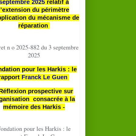
septembre 2025
relatif à
l’extension du périmètre
pplication du mécanisme de
réparation
et n o 2025-882 du 3 septembre
2025
dation pour les Harkis : le
rapport
Franck Le Guen
 Réflexion prospective sur
ganisation consacrée à la
mémoire des Harkis -
ondation pour les Harkis : le