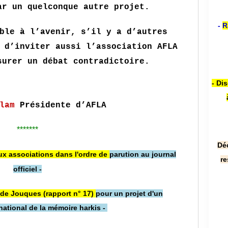
ar un quelconque autre projet.
-
R
ble à l’avenir, s’il y a d’autres
 d’inviter aussi l’association AFLA
surer un débat contradictoire.
- Di
lam
Présidente d’AFLA
*******
Dé
x associations dans l'ordre de
parution au journal
re
officiel -
e de Jouques (rapport n° 17)
pour un projet d'un
national de la mémoire harkis -