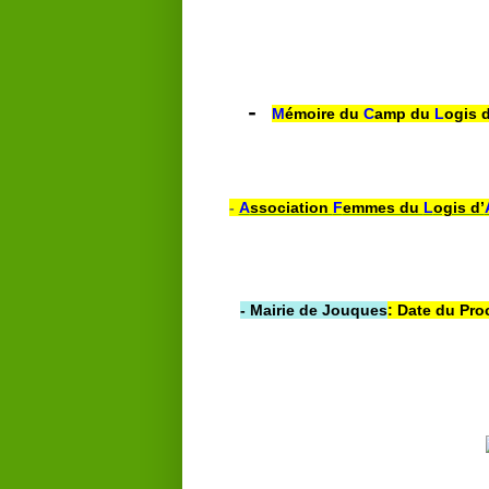
-
M
émoire du
C
amp du
L
ogis d
-
A
ssociation
F
emmes du
L
ogis d’
- Mairie de Jouques
: Date du Pro