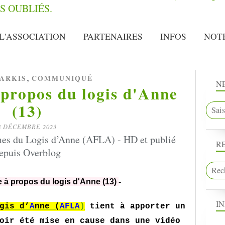
L'ASSOCIATION
PARTENAIRES
INFOS
NOT
,
ARKIS
COMMUNIQUÉ
N
 propos du logis d'Anne
(13)
8 DÉCEMBRE 2023
es du Logis d’Anne (AFLA) - HD et publié
R
epuis Overblog
e à propos du logis d'Anne (13)
-
I
gis d’
A
nne (
AFLA
)
tient à apporter un
oir été mise en cause dans une vidéo