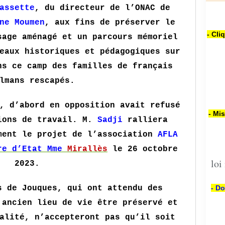
assette
, du directeur de l’ONAC de
ne Moumen
, aux fins de préserver le
- Cli
sage aménagé et un parcours mémoriel
eaux historiques et pédagogiques sur
ns ce camp des familles de français
lmans rescapés.
, d’abord en opposition avait refusé
- Mi
ions de travail. M.
Sadji
ralliera
ment le projet de l’association
AFLA
re d’Etat Mme
Mirallès
le 26 octobre
loi
2023.
s de Jouques, qui ont attendu des
- Do
 ancien lieu de vie être préservé et
alité, n’accepteront pas qu’il soit