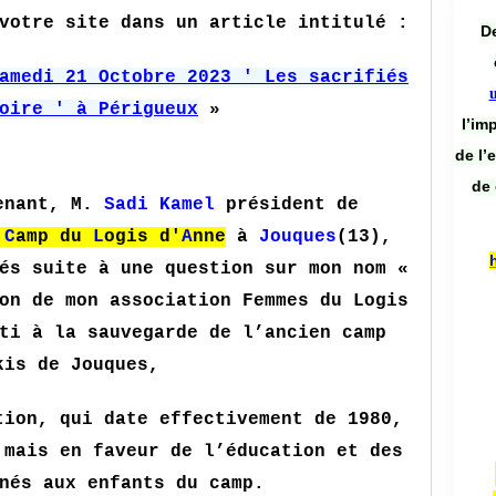
votre site dans un article intitulé :
De
amedi 21 Octobre 2023 ' Les sacrifiés
oire ' à Périgueux
»
l’im
de l’
de 
venant, M.
Sadi Kamel
président de
u
C
amp du
L
ogis d'
A
nne
à
Jouques
(13)
,
és suite à une question sur mon nom «
on de mon association Femmes du Logis
ti à la sauvegarde de l’ancien camp
kis de Jouques,
tion, qui date effectivement de 1980,
 mais en faveur de l’éducation et des
nés aux enfants du camp.