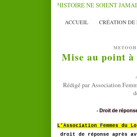
ACCUEIL
CRÉATION DE 
METOOH
Mise au point à
Rédigé par Association Femm
d
-
Droit de répons
L’
A
ssociation
F
emmes du
L
o
droit de réponse après av