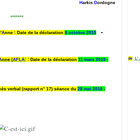
H
arkis
D
ordogne
*******
-
'
A
nne : Date de la déclaration
8 octobre 2015
de
L'
A
nne (
AFLA
)
:
Date de la déclaration
11 mars 2019 -
cès verbal (rapport n° 17) séance du
28 mai 2018
-