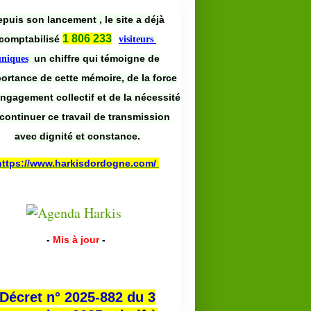
puis son lancement , le site a déjà
1 806 233
comptabilisé
visiteurs
un chiffre qui témoigne de
uniques
portance de cette mémoire, de la force
engagement collectif et de la nécessité
continuer ce travail de transmission
avec dignité et constance.
https://www.harkisdordogne.com/
-
Mis à jour
-
Décret n° 2025-882 du 3