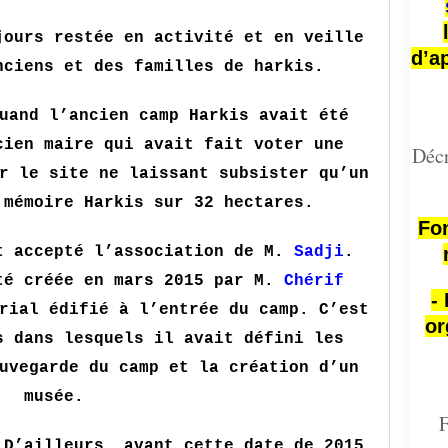
jours restée en activité et en veille
d’a
nciens et des familles de harkis.
uand l’ancien camp Harkis avait été
cien maire qui avait fait voter une
Décr
r le site ne laissant subsister qu’un
 mémoire Harkis sur 32 hectares.
Fon
t accepté l’association de M.
Sadji
.
té créée en mars 2015 par M.
Chérif
-
rial édifié à l’entrée du camp. C’est
or
s dans lesquels il avait défini les
uvegarde du camp et la création d’un
musée.
F
D’ailleurs, avant cette date de 2015