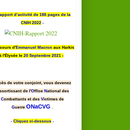
apport d’activité de 186 pages de la
CNIH 2022
-
scours d'
Emmanuel Macron
aux Harkis
à l'Élysée le
20 Septembre 2021
-
cès de votre conjoint, vous devenez
ssortissant de l'
O
ffice
N
ational des
C
ombattants et des
V
ictimes de
.
ONaCVG
G
uerre
-
Cliquez ci-dessous
-