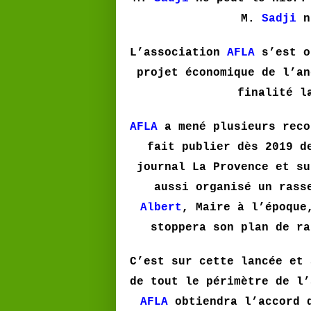
M.
Sadji
n’
L’association
AFLA
s’est o
projet économique de l’an
finalité l
AFLA
a mené plusieurs reco
fait publier dès 2019 d
journal La Provence et su
aussi organisé un rass
Albert
, Maire à l’époque
stoppera son plan de ra
C’est sur cette lancée et 
de tout le périmètre de l’
AFLA
obtiendra l’accord 