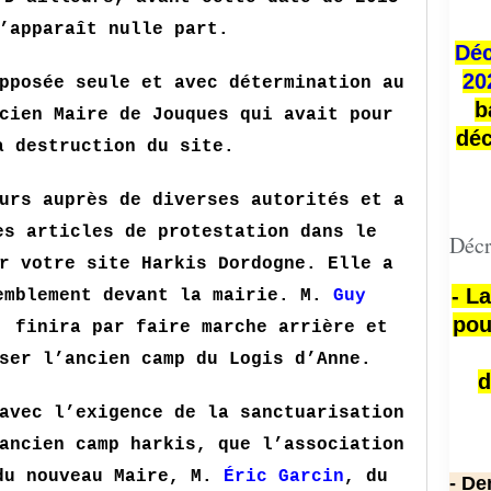
apparaît nulle part.
Déc
20
pposée seule et avec détermination au
b
cien Maire de Jouques qui avait pour
déc
a destruction du site.
urs auprès de diverses autorités et a
es articles de protestation dans le
Décr
r votre site Harkis Dordogne. Elle a
- L
emblement devant la mairie. M.
Guy
pou
, finira par faire marche arrière et
ser l’ancien camp du Logis d’Anne.
d
avec l’exigence de la sanctuarisation
ancien camp harkis, que l’association
du nouveau Maire, M.
Éric Garcin
, du
- De