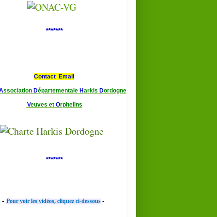
*******
Contact Email
A
ssociation
D
épartementale
H
arkis
D
ordogne
V
euves et
O
rphelins
*******
-
-
Pour voir les vidéos, cliquez ci-dessous