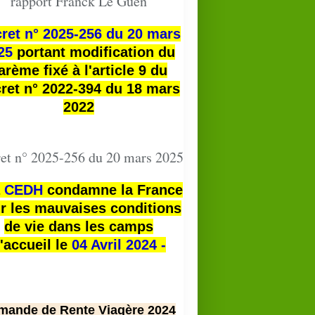
rapport Franck Le Guen
ret n° 2025-256 du 20 mars
25
portant modification du
arème fixé à l'article 9 du
ret n° 2022-394 du 18 mars
2022
et n° 2025-256 du 20 mars 2025
a
CEDH
condamne la France
r les mauvaises conditions
de vie dans les camps
'accueil le
04 Avril 2024 -
mande de Rente Viagère 2024