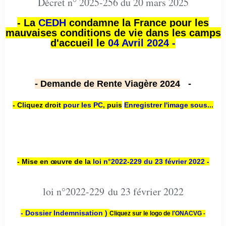
Décret n° 2025-256 du 20 mars 2025
- La
CEDH
condamne la France pour les
mauvaises conditions de vie dans les camps
d'accueil le
04 Avril 2024 -
- Demande de Rente Viagère 2024
-
- Cliquez droit
pour les PC
,
puis
Enregistrer l'image sous...
- Mise en œuvre de la
loi n
°2022-229
du 23 février 2022 -
loi n°2022-229 du 23 février 2022
- Dossier Indemnisation )
Cliquez sur le logo de
l'ONACVG -