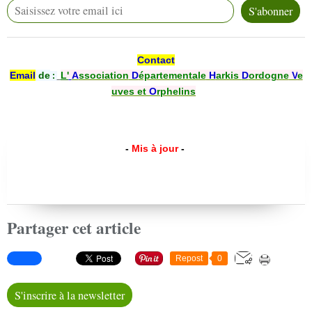
Contact
Email
de
L'
A
ssociation
D
épartementale
H
arkis
D
ordogne
V
e
:
uves et
O
rphelins
-
Mis à jour
-
Partager cet article
Repost
0
S'inscrire à la newsletter