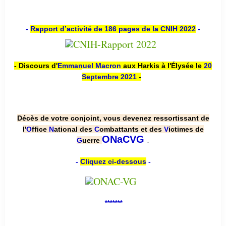
-
Rapport d’activité de 186 pages de la CNIH 2022
-
- Discours d'
Emmanuel Macron
aux Harkis à l'Élysée le
20
Septembre 2021
-
Décès de votre conjoint, vous devenez ressortissant de
l'
O
ffice
N
ational des
C
ombattants et des
V
ictimes de
.
ONaCVG
G
uerre
-
Cliquez ci-dessous
-
*******