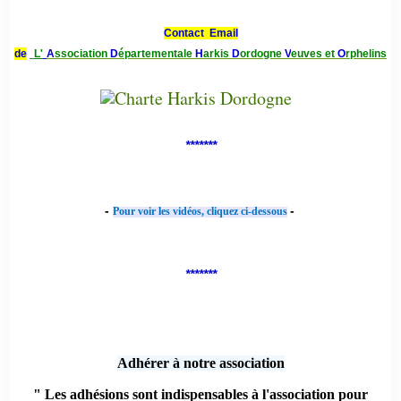
Contact Email
de
L'
A
ssociation
D
épartementale
H
arkis
D
ordogne
V
euves et
O
rphelins
*******
-
-
Pour voir les vidéos, cliquez ci-dessous
*******
Adhérer à notre association
" Les adhésions sont indispensables à l'association pour