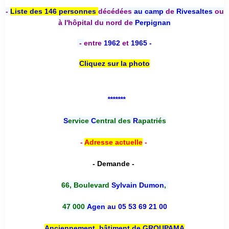
-
Liste des 146 personnes
décédées
au camp
de
Rivesaltes
ou
à l'hôpital du nord de
Perpignan
-
entre
1962
et
1965 -
Cliquez sur la photo
*******
S
ervice
C
entral des
R
apatriés
-
Adresse actuelle
-
- Demande -
66, Boulevard
Sylvain Dumon
,
47 000
Agen
au 05 53 69 21 00
Anciennement, bâtiment de GROUPAMA