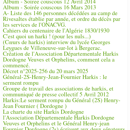
Album - Soiree couscous 12 Avril 2014
Album - Soirée couscous 16 Mars 2013
A- Liste des 146 personnes décédées au camp de
Rivesaltes établie par année, et ordre du décès par
les services de l'ONACVG.
Cahiers du centenaire de l'Algérie 1830/1930
C'est quoi un harki ! (pour les nuls...)
(Cœurs de harkis) interview du lycée Georges
Leygues de Villeneuve-sur-lot à Bergerac.
Création de l'Association Départementale Harkis
Dordogne Veuves et Orphelins, comment cela a
commencé.
Décret n°2025-256 du 20 mars 2025
Général-2S-Henry-Jean-Fournier Harkis : le
serment rompu
Groupe de travail des associations de harkis, et
communiqué de presse collectif 5 Avril 2012
Harkis:Le serment rompu du Général (2S) Henry-
Jean Fournier ( Dordogne )
La charte du site Harkis Dordogne
l'Association Départementale Harkis Dordogne
Veuves et Orphelins et le Général Henry-jean
Fournier Dordogne (2s) écrivent aux deux sénateurs