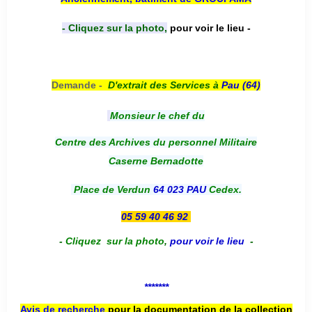
- Cliquez sur la photo,
pour voir le lieu -
Demande -
D'e
xtrait des Services à
Pau (64)
Monsieur le chef du
Centre des Archives du personnel Militaire
Caserne Bernadotte
Place de Verdun
64 023 PAU
Cedex.
05 59 40 46 92
-
Cliquez sur la photo
,
pour voir le lieu
-
*******
Avis de recherche
pour la documentation de la collection