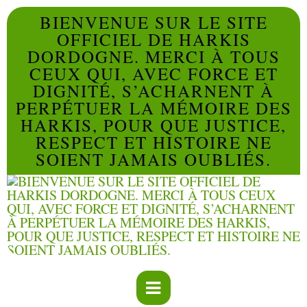
BIENVENUE SUR LE SITE
OFFICIEL DE HARKIS
DORDOGNE. MERCI À TOUS
CEUX QUI, AVEC FORCE ET
DIGNITÉ, S’ACHARNENT À
PERPÉTUER LA MÉMOIRE DES
HARKIS, POUR QUE JUSTICE,
RESPECT ET HISTOIRE NE
SOIENT JAMAIS OUBLIÉS.