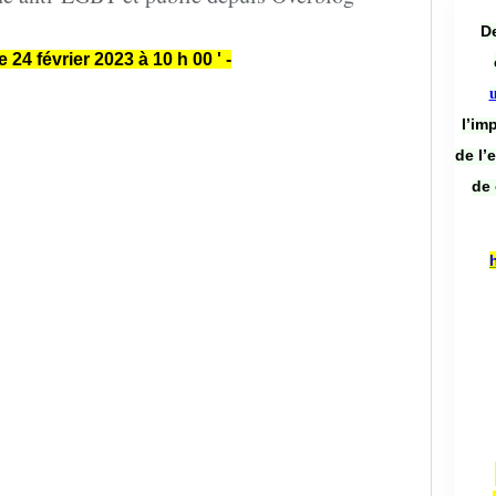
De
le 24 février 2023 à 10 h 00 ' -
l’im
de l’
de 