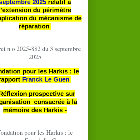
septembre 2025
relatif à
l’extension du périmètre
pplication du mécanisme de
réparation
et n o 2025-882 du 3 septembre
2025
dation pour les Harkis : le
rapport
Franck Le Guen
 Réflexion prospective sur
ganisation consacrée à la
mémoire des Harkis -
ondation pour les Harkis : le