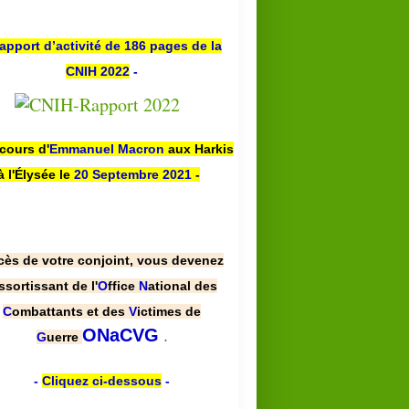
apport d’activité de 186 pages de la
CNIH 2022
-
scours d'
Emmanuel Macron
aux Harkis
à l'Élysée le
20 Septembre 2021
-
cès de votre conjoint, vous devenez
ssortissant de l'
O
ffice
N
ational des
C
ombattants et des
V
ictimes de
.
ONaCVG
G
uerre
-
Cliquez ci-dessous
-