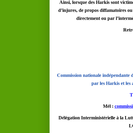
Ainsi, lorsque des Harkis sont victim
d’injures, de propos diffamatoires ou d
directement ou par l’interm
Retr
Commission nationale indépendante de
par les Harkis et les
T
Mél :
commissi
Délégation Interministérielle à la Lut
L