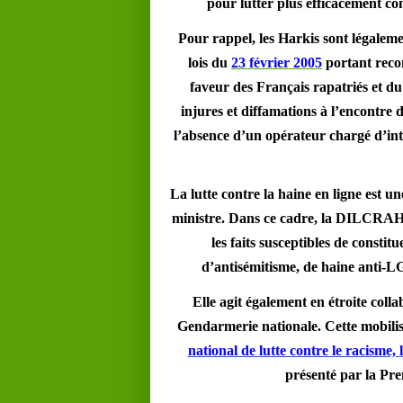
pour lutter plus efficacement con
Pour rappel, les Harkis sont légalemen
lois du
23 février 2005
portant reco
faveur des Français rapatriés et d
injures et diffamations à l’encontre
l’absence d’un opérateur chargé d’int
La lutte contre la haine en ligne est 
ministre. Dans ce cadre, la DILCRAH
les faits susceptibles de constit
d’antisémitisme, de haine anti-LG
Elle agit également en étroite col
Gendarmerie nationale. Cette mobilisa
national de lutte contre le racisme, l
présenté par la Pre