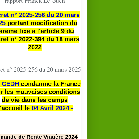
rapport Franck Le Guen
ret n° 2025-256 du 20 mars
25
portant modification du
arème fixé à l'article 9 du
ret n° 2022-394 du 18 mars
2022
et n° 2025-256 du 20 mars 2025
a
CEDH
condamne la France
r les mauvaises conditions
de vie dans les camps
'accueil le
04 Avril 2024 -
mande de Rente Viagère 2024