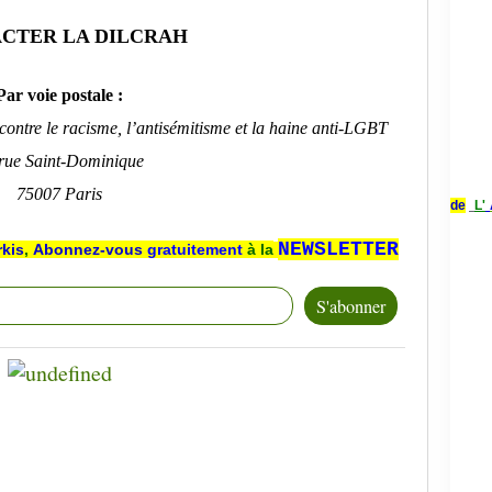
CTER LA DILCRAH
Par voie postale :
e contre le racisme, l’antisémitisme et la haine anti-LGBT
rue Saint-Dominique
75007 Paris
de
L'
NEWSLETTER
rkis
,
Abonnez-vous
gratuitement
à la