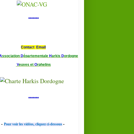
*******
Contact Email
A
ssociation
D
épartementale
H
arkis
D
ordogne
V
euves et
O
rphelins
*******
-
-
Pour voir les vidéos, cliquez ci-dessous