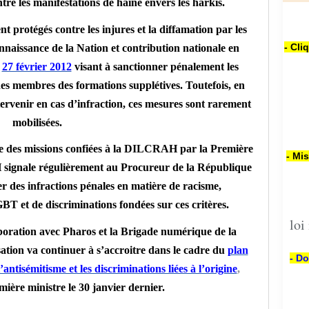
tre les manifestations de haine envers les harkis.
t protégés contre les injures et la diffamation par les
- Cli
nnaissance de la Nation et contribution nationale en
u
27 février 2012
visant à sanctionner pénalement les
 des membres des formations supplétives. Toutefois, en
ervenir en cas d’infraction, ces mesures sont rarement
mobilisées.
une des missions confiées à la DILCRAH par la Première
- Mi
 signale régulièrement au Procureur de la République
uer des infractions pénales en matière de racisme,
BT et de discriminations fondées sur ces critères.
loi
laboration avec Pharos et la Brigade numérique de la
tion va continuer à s’accroitre dans le cadre du
plan
- Do
’antisémitisme et les discriminations liées à l’origine
,
mière ministre le 30 janvier dernier.