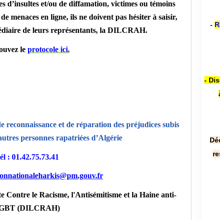
es d’insultes et/ou de diffamation, victimes ou témoins
e menaces en ligne, ils ne doivent pas hésiter à saisir,
-
R
édiaire de leurs représentants, la DILCRAH.
ouvez le
protocole ici.
- Di
 reconnaissance et de réparation des préjudices subis
 autres personnes rapatriées d’Algérie
Dé
re
él : 01.42.75.73.41
onnationaleharkis@pm.gouv.fr
te Contre le Racisme, l'Antisémitisme et la Haine anti-
GBT (DILCRAH)