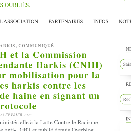
L'ASSOCIATION
PARTENAIRES
INFOS
NOT
,
ARKIS
COMMUNIQUÉ
N
 et la Commission
pendante Harkis (CNIH)
ur mobilisation pour la
es harkis contre les
R
de haine en signant un
rotocole
23 FÉVRIER 2023
I
inistérielle à la Lutte Contre le Racisme,
ne anti-LGBT et publié depuis Overblog