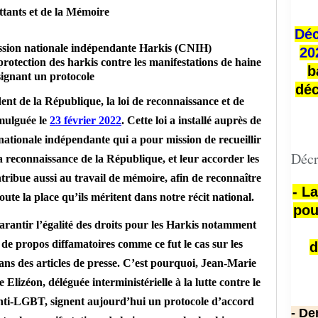
tants et de la Mémoire
Déc
ion nationale indépendante Harkis (CNIH)
20
protection des harkis contre les manifestations de haine
b
signant un protocole
déc
nt de la République, la loi de reconnaissance et de
omulguée
le
23 février 2022
. Cette loi a installé auprès de
ationale indépendante qui a pour mission de recueillir
Décr
la reconnaissance de la République, et leur accorder les
ntribue aussi au travail de mémoire, afin de reconnaître
- L
oute la place qu’ils méritent dans notre récit national.
pou
garantir l’égalité des droits pour les Harkis notamment
t de propos diffamatoires comme ce fut le cas sur les
d
ns des articles de presse. C’est pourquoi, Jean-Marie
Elizéon, déléguée interministérielle à la lutte contre le
 anti-LGBT, signent aujourd’hui un protocole d’accord
- De