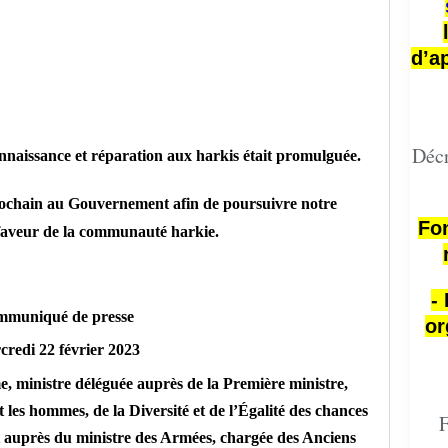
d’a
Décr
connaissance et réparation aux harkis était promulguée.
rochain au Gouvernement afin de poursuivre notre
Fon
aveur de la communauté harkie.
-
muniqué de presse
or
redi 22 février 2023
, ministre déléguée auprès de la Première ministre,
t les hommes, de la Diversité et de l’Égalité des chances
F
tat auprès du ministre des Armées, chargée des Anciens