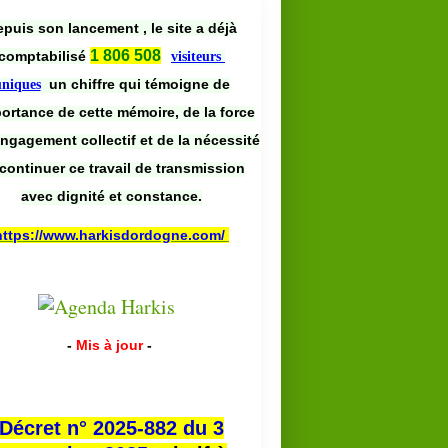
puis son lancement , le site a déjà
1 806 508
comptabilisé
visiteurs
un chiffre qui témoigne de
uniques
portance de cette mémoire, de la force
engagement collectif et de la nécessité
continuer ce travail de transmission
avec dignité et constance.
https://www.harkisdordogne.com/
-
Mis à jour
-
Décret n° 2025-882 du 3