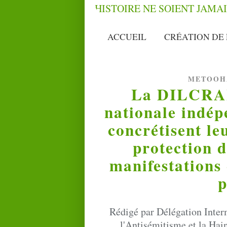
ACCUEIL
CRÉATION DE 
METOOH
La DILCRAH
nationale indé
concrétisent le
protection d
manifestations 
p
Rédigé par Délégation Interm
l'Antisémitisme et la Hai