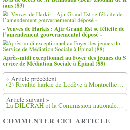
ians (83)
- Veuves de Harkis : Ajir Grand Est se félicite de
l’amendement gouvernemental déposé -
Après-midi exceptionnel au Foyer des jeunes du S
ervice de Médiation Sociale à Epinal (88)
(2) Rivalité harkie de Lodève à Montpellier : Ahmed Bakiri est condamné à vingt ans de réclusion criminelle
La DILCRAH et la Commission nationale indépendante Harkis (CNIH) concrétisent leur mobilisation pour la protection des harkis contre les manifestations de haine en signant un protocole
COMMENTER CET ARTICLE