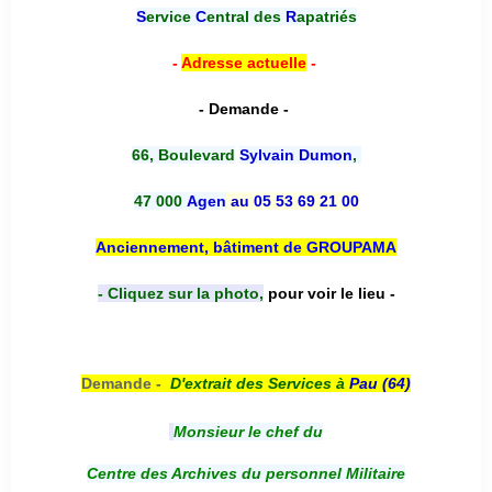
S
ervice
C
entral des
R
apatriés
-
Adresse actuelle
-
- Demande -
66, Boulevard
Sylvain Dumon
,
47 000
Agen
au 05 53 69 21 00
Anciennement, bâtiment de GROUPAMA
- Cliquez sur la photo,
pour voir le lieu -
Demande -
D'e
xtrait des Services à
Pau (64)
Monsieur le chef du
Centre des Archives du personnel Militaire