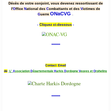
Décès de votre conjoint, vous devenez ressortissant de
l'
O
ffice
N
ational des
C
ombattants et des
V
ictimes de
.
ONaCVG
G
uerre
-
Cliquez ci-dessous
-
*******
Contact Email
de
L'
A
ssociation
D
épartementale
H
arkis
D
ordogne
V
euves et
O
rphelins
*******