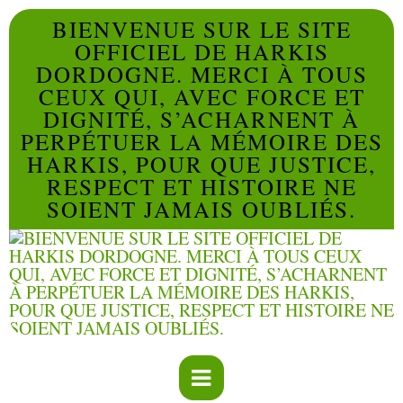
BIENVENUE SUR LE SITE
OFFICIEL DE HARKIS
DORDOGNE. MERCI À TOUS
CEUX QUI, AVEC FORCE ET
DIGNITÉ, S’ACHARNENT À
PERPÉTUER LA MÉMOIRE DES
HARKIS, POUR QUE JUSTICE,
RESPECT ET HISTOIRE NE
SOIENT JAMAIS OUBLIÉS.