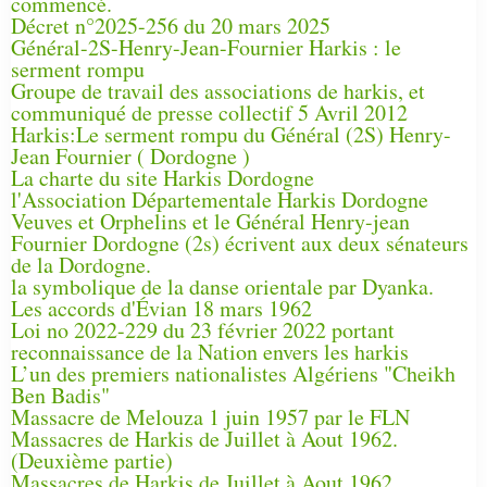
commencé.
Décret n°2025-256 du 20 mars 2025
Général-2S-Henry-Jean-Fournier Harkis : le
serment rompu
Groupe de travail des associations de harkis, et
communiqué de presse collectif 5 Avril 2012
Harkis:Le serment rompu du Général (2S) Henry-
Jean Fournier ( Dordogne )
La charte du site Harkis Dordogne
l'Association Départementale Harkis Dordogne
Veuves et Orphelins et le Général Henry-jean
Fournier Dordogne (2s) écrivent aux deux sénateurs
de la Dordogne.
la symbolique de la danse orientale par Dyanka.
Les accords d'Évian 18 mars 1962
Loi no 2022-229 du 23 février 2022 portant
reconnaissance de la Nation envers les harkis
L’un des premiers nationalistes Algériens "Cheikh
Ben Badis"
Massacre de Melouza 1 juin 1957 par le FLN
Massacres de Harkis de Juillet à Aout 1962.
(Deuxième partie)
Massacres de Harkis de Juillet à Aout 1962.