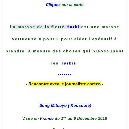
Cliquez
sur la carte
La marche de la fierté
Harki
est une marche
vertueuse « pour » pour aider l’exécutif à
prendre la mesure des choses qui préoccupent
les
Harkis
.
*******
-
Rencontre avec le journaliste coréen
-
Song Mitsuyo ( Kousouté
)
er
Visite en
France
du 1
au 9 Décembre 2018