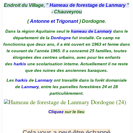
Endroit du Village, "
Hameau de forestage de Lanmary
"
- Chauveyrou
(
Antonne et Trigonant
) Dordogne.
Dans la région Aquitaine seul le
hameau de Lanmary
dans le
département de la
Dordogne
fut installé. Ce camp ne
fonctionna que deux ans, il a été ouvert en 1963 et ferme dans
le courant de l’année 1965. Il a concerné 25 familles, toutes
éloignées des centres urbains, avec pour les enfants
des
harkis
une scolarisation interne. Actuellement il ne reste
que des ruines des anciennes baraques.
Les
harkis
de
Lanmary
ont travaillé dans la forêt domaniale
de
Lanmary
, entre les parcelles forestières 24 et 28
particulièrement.
Cliquez
sur le lieu
Cela vous a peut-être échappé