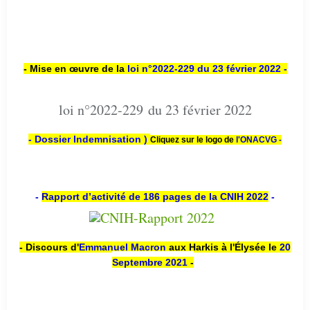
- Mise en œuvre de la
loi n
°2022-229
du 23 février 2022 -
loi n°2022-229 du 23 février 2022
- Dossier Indemnisation )
Cliquez sur le logo de
l'ONACVG -
-
Rapport d’activité de 186 pages de la CNIH 2022
-
- Discours d'
Emmanuel Macron
aux Harkis à l'Élysée le
20
Septembre 2021
-