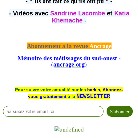
- " Ils ont fait ce qu'ils ont pu " -
- Vidéos avec
Sandrine Lacombe
et
Katia
Khemache
-
Abonnement à la revue
Ancrage
Mémoire des métissages du sud-ouest -
(ancrage.org)
Pour suivre votre actualité sur les
harkis
,
Abonnez-
NEWSLETTER
vous
gratuitement
à la