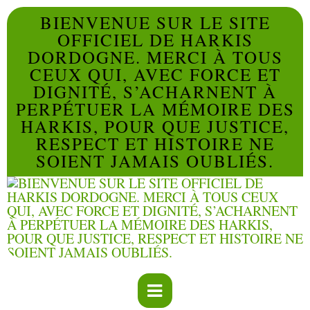
BIENVENUE SUR LE SITE
OFFICIEL DE HARKIS
DORDOGNE. MERCI À TOUS
CEUX QUI, AVEC FORCE ET
DIGNITÉ, S’ACHARNENT À
PERPÉTUER LA MÉMOIRE DES
HARKIS, POUR QUE JUSTICE,
RESPECT ET HISTOIRE NE
SOIENT JAMAIS OUBLIÉS.