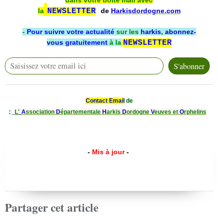
dans votre boîte mail avec
la
NEWSLETTER
de
Harkisdordogne.com
-
Pour suivre votre actualité
sur les
harkis
,
abonnez-
vous
gratuitement
à la
NEWSLETTER
Contact Email
de
:
L'
A
ssociation
D
épartementale
H
arkis
D
ordogne
V
euves et
O
rphelins
-
Mis à jour
-
Partager cet article