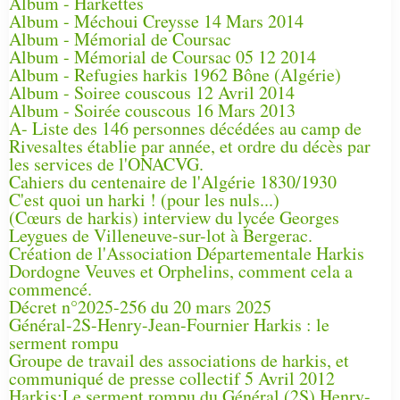
Album - Harkettes
Album - Méchoui Creysse 14 Mars 2014
Album - Mémorial de Coursac
Album - Mémorial de Coursac 05 12 2014
Album - Refugies harkis 1962 Bône (Algérie)
Album - Soiree couscous 12 Avril 2014
Album - Soirée couscous 16 Mars 2013
A- Liste des 146 personnes décédées au camp de
Rivesaltes établie par année, et ordre du décès par
les services de l'ONACVG.
Cahiers du centenaire de l'Algérie 1830/1930
C'est quoi un harki ! (pour les nuls...)
(Cœurs de harkis) interview du lycée Georges
Leygues de Villeneuve-sur-lot à Bergerac.
Création de l'Association Départementale Harkis
Dordogne Veuves et Orphelins, comment cela a
commencé.
Décret n°2025-256 du 20 mars 2025
Général-2S-Henry-Jean-Fournier Harkis : le
serment rompu
Groupe de travail des associations de harkis, et
communiqué de presse collectif 5 Avril 2012
Harkis:Le serment rompu du Général (2S) Henry-