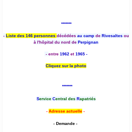
*******
-
Liste des 146 personnes
décédées
au camp
de
Rivesaltes
ou
à l'hôpital du nord de
Perpignan
-
entre
1962
et
1965 -
Cliquez sur la photo
*******
S
ervice
C
entral des
R
apatriés
-
Adresse actuelle
-
- Demande -