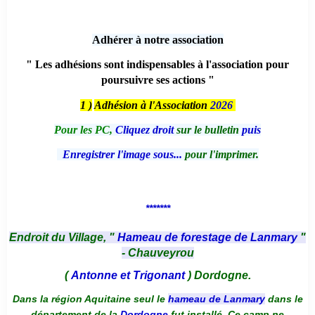
Adhérer à notre association
" Les adhésions sont indispensables à l'association pour
poursuivre ses actions "
1 )
Adhésion à l'Association
2026
Pour les PC,
Cliquez droit
sur le bulletin
puis
Enregistrer l'image sous...
pour l'imprimer.
*******
Endroit du Village, "
Hameau de forestage de Lanmary
"
- Chauveyrou
(
Antonne et Trigonant
) Dordogne.
Dans la région Aquitaine seul le
hameau de Lanmary
dans le
département de la
Dordogne
fut installé. Ce camp ne