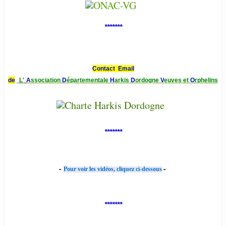
*******
Contact Email
de
L'
A
ssociation
D
épartementale
H
arkis
D
ordogne
V
euves et
O
rphelins
*******
-
-
Pour voir les vidéos, cliquez ci-dessous
*******