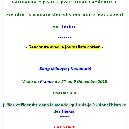
vertueuse « pour » pour aider l’exécutif à
prendre la mesure des choses qui préoccupent
les
Harkis
.
*******
-
Rencontre avec le journaliste coréen
-
Song Mitsuyo ( Kousouté
)
er
Visite en
France
du 1
au 9 Décembre 2018
Dossier
sur
(
L'âge et l'identité dans le monde, qui suis-je ? - dont l'histoire
des
Harkis
)
*******
Les Harkis