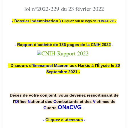
loi n°2022-229 du 23 février 2022
- Dossier Indemnisation )
Cliquez sur le logo de
l'ONACVG -
-
Rapport d’activité de 186 pages de la CNIH 2022
-
- Discours d'
Emmanuel Macron
aux Harkis à l'Élysée le
20
Septembre 2021
-
Décès de votre conjoint, vous devenez ressortissant de
l'
O
ffice
N
ational des
C
ombattants et des
V
ictimes de
.
ONaCVG
G
uerre
-
Cliquez ci-dessous
-