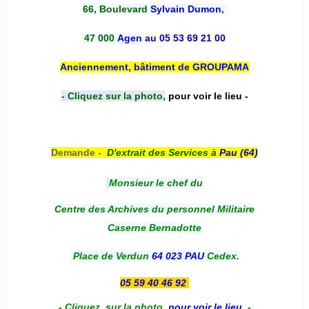
66, Boulevard
Sylvain Dumon
,
47 000
Agen
au 05 53 69 21 00
Anciennement, bâtiment de GROUPAMA
- Cliquez sur la photo,
pour voir le lieu -
Demande -
D'e
xtrait des Services à
Pau (64)
Monsieur le chef du
Centre des Archives du personnel Militaire
Caserne Bernadotte
Place de Verdun
64 023 PAU
Cedex.
05 59 40 46 92
-
Cliquez sur la photo
,
pour voir le lieu
-