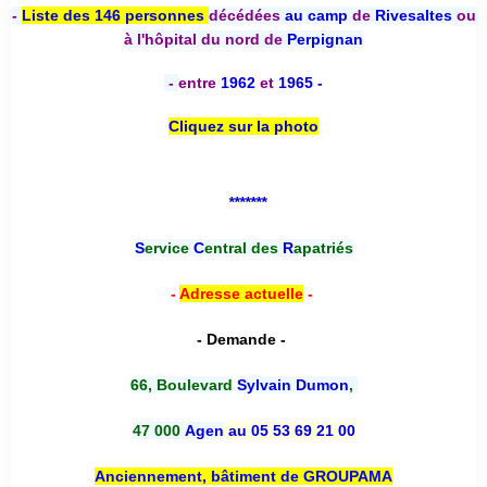
-
Liste des 146 personnes
décédées
au camp
de
Rivesaltes
ou
à l'hôpital du nord de
Perpignan
-
entre
1962
et
1965 -
Cliquez sur la photo
*******
S
ervice
C
entral des
R
apatriés
-
Adresse actuelle
-
- Demande -
66, Boulevard
Sylvain Dumon
,
47 000
Agen
au 05 53 69 21 00
Anciennement, bâtiment de GROUPAMA