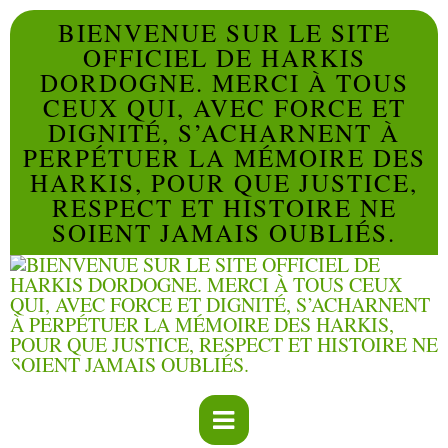
BIENVENUE SUR LE SITE
OFFICIEL DE HARKIS
DORDOGNE. MERCI À TOUS
CEUX QUI, AVEC FORCE ET
DIGNITÉ, S’ACHARNENT À
PERPÉTUER LA MÉMOIRE DES
HARKIS, POUR QUE JUSTICE,
RESPECT ET HISTOIRE NE
SOIENT JAMAIS OUBLIÉS.