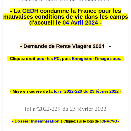
- La
CEDH
condamne la France pour les
mauvaises conditions de vie dans les camps
d'accueil le
04 Avril 2024 -
- Demande de Rente Viagère 2024
-
- Cliquez droit
pour les PC
,
puis
Enregistrer l'image sous...
- Mise en œuvre de la
loi n
°2022-229
du 23 février 2022 -
loi n°2022-229 du 23 février 2022
- Dossier Indemnisation )
Cliquez sur le logo de
l'ONACVG -