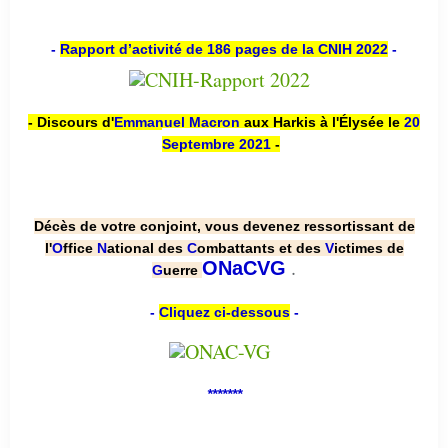
-
Rapport d’activité de 186 pages de la CNIH 2022
-
- Discours d'
Emmanuel Macron
aux Harkis à l'Élysée le
20
Septembre 2021
-
Décès de votre conjoint, vous devenez ressortissant de
l'
O
ffice
N
ational des
C
ombattants et des
V
ictimes de
.
ONaCVG
G
uerre
-
Cliquez ci-dessous
-
*******