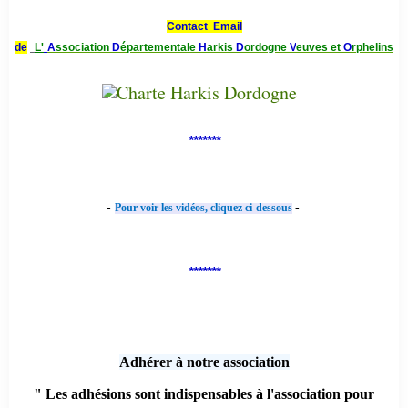
Contact Email
de
L'
A
ssociation
D
épartementale
H
arkis
D
ordogne
V
euves et
O
rphelins
*******
-
-
Pour voir les vidéos, cliquez ci-dessous
*******
Adhérer à notre association
" Les adhésions sont indispensables à l'association pour