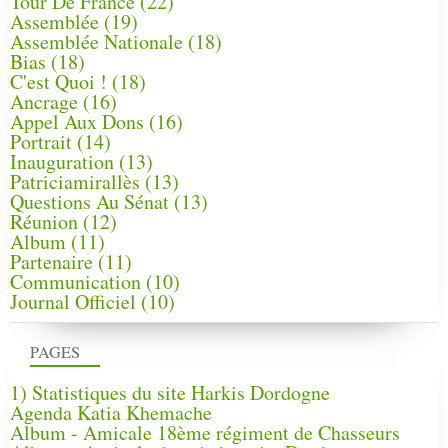
Tour De France
(22)
Assemblée
(19)
Assemblée Nationale
(18)
Bias
(18)
C'est Quoi !
(18)
Ancrage
(16)
Appel Aux Dons
(16)
Portrait
(14)
Inauguration
(13)
Patriciamirallès
(13)
Questions Au Sénat
(13)
Réunion
(12)
Album
(11)
Partenaire
(11)
Communication
(10)
Journal Officiel
(10)
PAGES
1) Statistiques du site Harkis Dordogne
Agenda Katia Khemache
Album - Amicale 18ème régiment de Chasseurs