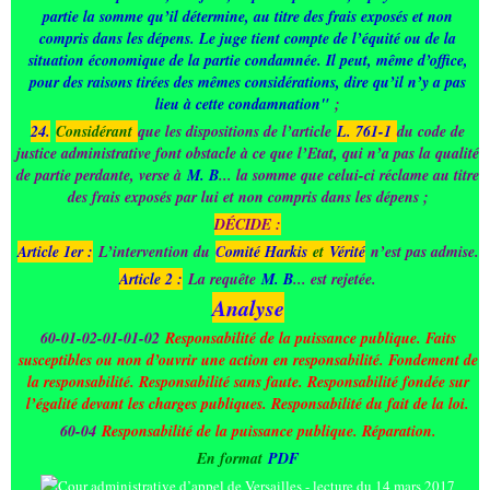
partie la somme qu’il détermine, au titre des frais exposés et non
compris dans les dépens. Le juge tient compte de l’équité ou de la
situation économique de la partie condamnée. Il peut, même d’office,
pour des raisons tirées des mêmes considérations, dire qu’il n’y a pas
lieu à cette condamnation"
;
24.
Considérant
que les dispositions de l’article
L. 761-1
du code de
justice administrative font obstacle à ce que l’Etat, qui n’a pas la qualité
de partie perdante, verse à
M. B
... la somme que celui-ci réclame au titre
des frais exposés par lui et non compris dans les dépens ;
DÉCIDE :
Article 1er :
L’intervention du
C
omité Harkis
et
Vérité
n’est pas admise.
Article 2 :
La requête
M. B
... est rejetée.
Analyse
60-01-02-01-01-02
Responsabilité de la puissance publique. Faits
susceptibles ou non d’ouvrir une action en responsabilité. Fondement de
la responsabilité. Responsabilité sans faute. Responsabilité fondée sur
l’égalité devant les charges publiques. Responsabilité du fait de la loi.
60-04
Responsabilité de la puissance publique. Réparation.
En format
PDF