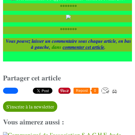
*******
*******
Vous pouvez laisser un commentaire sous chaque article, en bas
à gauche,
dans
commenter cet article
.
Partager cet article
Repost
0
S'inscrire à la newsletter
Vous aimerez aussi :