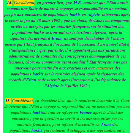
14.
Considérant
,
en premier lieu, que
M.B
...soutient que l’Etat aurait
commis une faute de nature à engager sa responsabilité en ne mettant
pas fin aux massacres de populations
harkis
en
Algérie
, intervenus après
le cessez le feu du 18 mars 1962 ; que les choix, décisions ou compromis
arrêtés ou acceptés par les autorités françaises sur la situation des
populations harkis se trouvant sur le territoire algérien, après la
signature des accords d’
Evian
, ne sont pas détachables de l’action
menée par l’Etat français à l’occasion de l’accession d’un nouvel Etat à
l’indépendance ; que, par suite, il n’appartient pas aux juridictions
administratives de connaître des conséquences dommageables de ces
décisions, choix ou compromis ayant conduit l’Etat français à ne pas
intervenir pour mettre fin aux exactions et aux
massacres
des
populations
harkis
sur le territoire algérien après la signature des
accords d’
Evian
et de surcroît après l’accession à l’indépendance de
l’
Algérie
le 3 juillet 1962 ;
15.
Considérant
, en deuxième lieu, que le requérant demande à la Cour
de retenir que l’Etat a engagé sa responsabilité en ne permettant pas aux
populations
harkis
de trouver refuge en
France
après le début des
massacres ; que la question de savoir si les mesures prises par les
autorités françaises, pour refuser d’accueillir en
France
les
populations
harkis
qui tentaient d’échapper à des représailles ou à