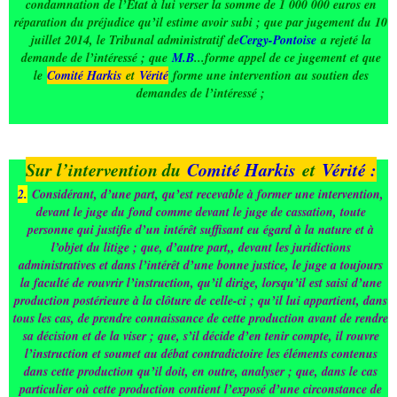
condamnation de l’Etat à lui verser la somme de 1 000 000 euros en
réparation du préjudice qu’il estime avoir subi ; que par jugement du 10
juillet 2014, le Tribunal administratif de
Cergy-Pontoise
a rejeté la
demande de l’intéressé ; que
M.B
...forme appel de ce jugement et que
le
Comité Harkis
et
Vérité
forme une intervention au soutien des
demandes de l’intéressé ;
Sur l’intervention du
Comité Harkis
et
Vérité :
2.
Considérant, d’une part, qu’est recevable à former une intervention,
devant le juge du fond comme devant le juge de cassation, toute
personne qui justifie d’un intérêt suffisant eu égard à la nature et à
l’objet du litige ; que, d’autre part,, devant les juridictions
administratives et dans l’intérêt d’une bonne justice, le juge a toujours
la faculté de rouvrir l’instruction, qu’il dirige, lorsqu’il est saisi d’une
production postérieure à la clôture de celle-ci ; qu’il lui appartient, dans
tous les cas, de prendre connaissance de cette production avant de rendre
sa décision et de la viser ; que, s’il décide d’en tenir compte, il rouvre
l’instruction et soumet au débat contradictoire les éléments contenus
dans cette production qu’il doit, en outre, analyser ; que, dans le cas
particulier où cette production contient l’exposé d’une circonstance de