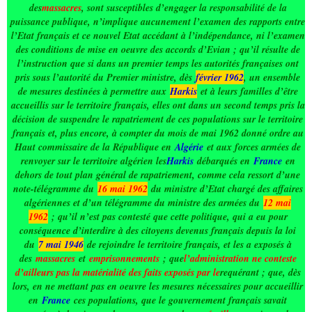
des
massacres
, sont susceptibles d’engager la responsabilité de la
puissance publique, n’implique aucunement l’examen des rapports entre
l’Etat français et ce nouvel Etat accédant à l’indépendance, ni l’examen
des conditions de mise en oeuvre des accords d’Evian ; qu’il résulte de
l’instruction que si dans un premier temps les autorités françaises ont
pris sous l’autorité du Premier ministre, dès
février 1962
, un ensemble
de mesures destinées à permettre aux
Harkis
et à leurs familles d’être
accueillis sur le territoire français, elles ont dans un second temps pris la
décision de suspendre le rapatriement de ces populations sur le territoire
français et, plus encore, à compter du mois de mai 1962 donné ordre au
Haut commissaire de la République en
Algérie
et aux forces armées de
renvoyer sur le territoire algérien les
Harkis
débarqués en
France
en
dehors de tout plan général de rapatriement, comme cela ressort d’une
note-télégramme du
16 mai 1962
du ministre d’Etat chargé des affaires
algériennes et d’un télégramme du ministre des armées du
12 mai
1962
; qu’il n’est pas contesté que cette politique, qui a eu pour
conséquence d’interdire à des citoyens devenus français depuis la loi
du
7 mai 1946
de rejoindre le territoire français, et les a exposés à
des
massacres
et
emprisonnements
; que
l’administration ne conteste
d’ailleurs pas la matérialité des faits exposés par le
requérant ; que, dès
lors, en ne mettant pas en oeuvre les mesures nécessaires pour accueillir
en
France
ces populations, que le gouvernement français savait