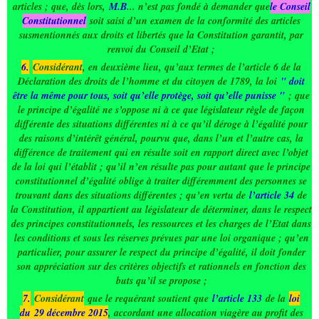
articles ; que, dès lors,
M.B
... n’est pas fondé à demander que
le Conseil
Constitutionnel
soit saisi d’un examen de la conformité des articles
susmentionnés aux droits et libertés que la Constitution garantit, par
renvoi du Conseil d’Etat ;
6.
Considérant
, en deuxième lieu, qu’aux termes de l’article 6 de la
Déclaration des droits de l’homme et du citoyen de 1789, la loi
" doit
être la même pour tous, soit qu’elle protège, soit qu’elle punisse "
; que
le principe d’égalité ne s’oppose ni à ce que législateur règle de façon
différente des situations différentes ni à ce qu’il déroge à l’égalité pour
des raisons d’intérêt général, pourvu que, dans l’un et l’autre cas, la
différence de traitement qui en résulte soit en rapport direct avec l’objet
de la loi qui l’établit ; qu’il n’en résulte pas pour autant que le principe
constitutionnel d’égalité oblige à traiter différemment des personnes se
trouvant dans des situations différentes ; qu’en vertu de
l’article 34
de
la Constitution, il appartient au législateur de déterminer, dans le respect
des principes constitutionnels, les ressources et les charges de l’Etat dans
les conditions et sous les réserves prévues par une loi organique ; qu’en
particulier, pour assurer le respect du principe d’égalité, il doit fonder
son appréciation sur des critères objectifs et rationnels en fonction des
buts qu’il se propose ;
7.
Considérant
que le requérant soutient que
l’article 133
de la
loi
du
29 décembre 2015
, accordant une allocation viagère au profit des