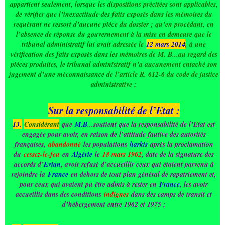
appartient seulement, lorsque les dispositions précitées sont applicables,
de vérifier que l’inexactitude des faits exposés dans les mémoires du
requérant ne ressort d’aucune pièce du dossier ; qu’en procédant, en
l’absence de réponse du gouvernement à la mise en demeure que le
tribunal administratif lui avait adressée le
12 mars 2014
, à une
vérification des faits exposés dans les mémoires de M. B...au regard des
pièces produites, le tribunal administratif n’a aucunement entaché son
jugement d’une méconnaissance de l’article R. 612-6 du code de justice
administrative ;
Sur la responsabilité de l’Etat :
13.
Considérant
que
M.B
...soutient que la responsabilité de l’Etat est
engagée pour avoir, en raison de l’attitude fautive des autorités
françaises,
abandonné
les populations
harkis
après la proclamation
du
cessez-le-feu
en
Algérie
le
18 mars 1962
, date de la signature des
accords d’
Evian
, avoir refusé d’accueillir ceux qui étaient parvenu à
rejoindre la
France
en dehors de tout plan général de rapatriement et,
pour ceux qui avaient pu être admis à rester en
France
, les avoir
accueillis dans des conditions
indignes
dans des camps de transit et
d’hébergement entre 1962 et 1975 ;