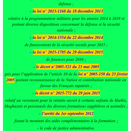
défense ;
-
la loi n° 2013-1168 du 18 décembre 2013
relative à la programmation militaire pour les années 2014 à 2019 et
portant diverses dispositions concernant la défense et la sécurité
nationale ;
-
la loi n° 2014-1554 du 22 décembre 2014
de financement de la sécurité sociale pour 2015 ;
-
la loi n° 2015-1785 du 29 décembre 2015
de finances pour 2016 ;
-
le décret n°2005-521 du 23 mai 2005
pris pour l’application de l’article 10 de la
loi n° 2005-158 du 23 février
2005
portant reconnaissance de la Nation et contribution nationale en
faveur des Français rapatriés ;
-
le décret n° 2015-772 du 29 juin 2015
relatif au versement pour la retraite ouvert à certains enfants de Harkis,
Moghaznis et personnels des diverses formations supplétives et assimilés ;
-
l’arrêté du 1er septembre 2012
fixant le montant des aides complémentaires à la formation ;
- le code de justice administrative.