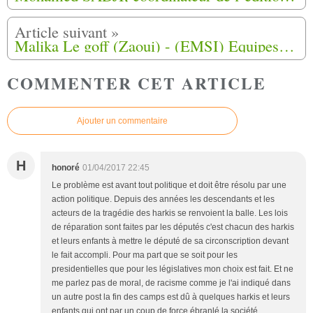
Malika Le goff (Zaoui) - (EMSI) Equipes Médico-Sociales Itinérantes de 1958 à 1961 au 5 eme régiment de spahis
COMMENTER CET ARTICLE
Ajouter un commentaire
H
honoré
01/04/2017 22:45
Le problème est avant tout politique et doit être résolu par une
action politique. Depuis des années les descendants et les
acteurs de la tragédie des harkis se renvoient la balle. Les lois
de réparation sont faites par les députés c'est chacun des harkis
et leurs enfants à mettre le député de sa circonscription devant
le fait accompli. Pour ma part que se soit pour les
presidentielles que pour les législatives mon choix est fait. Et ne
me parlez pas de moral, de racisme comme je l'ai indiqué dans
un autre post la fin des camps est dû à quelques harkis et leurs
enfants qui ont par un coup de force ébranlé la société