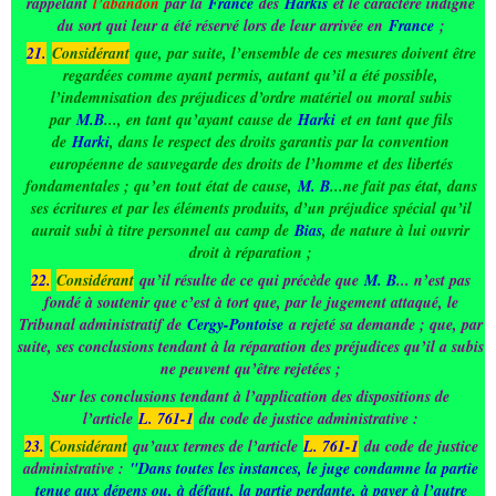
rappelant
l’abandon
par la
France
des
Harkis
et le caractère indigne
du sort qui leur a été réservé lors de leur arrivée en
France
;
21.
Considérant
que, par suite, l’ensemble de ces mesures doivent être
regardées comme ayant permis, autant qu’il a été possible,
l’indemnisation des préjudices d’ordre matériel ou moral subis
par
M.B
..., en tant qu’ayant cause de
Harki
et en tant que fils
de
Harki
, dans le respect des droits garantis par la convention
européenne de sauvegarde des droits de l’homme et des libertés
fondamentales ; qu’en tout état de cause,
M. B
...ne fait pas état, dans
ses écritures et par les éléments produits, d’un préjudice spécial qu’il
aurait subi à titre personnel au camp de
Bias
, de nature à lui ouvrir
droit à réparation ;
22.
Considérant
qu’il résulte de ce qui précède que
M. B
... n’est pas
fondé à soutenir que c’est à tort que, par le jugement attaqué, le
Tribunal administratif de
Cergy-Pontoise
a rejeté sa demande ; que, par
suite, ses conclusions tendant à la réparation des préjudices qu’il a subis
ne peuvent qu’être rejetées ;
Sur les conclusions tendant à l’application des dispositions de
l’article
L. 761-1
du code de justice administrative :
23.
Considérant
qu’aux termes de l’article
L. 761-1
du code de justice
administrative :
"Dans toutes les instances, le juge condamne la partie
tenue aux dépens ou, à défaut, la partie perdante, à payer à l’autre