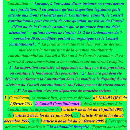
Constitution :
" Lorsque, à l’occasion d’une instance en cours devant
une juridiction, il est soutenu qu’une disposition législative porte
atteinte aux droits et libertés que la Constitution garantit, le Conseil
constitutionnel peut être saisi de cette question sur renvoi du Conseil
d’Etat ou de la Cour de cassation qui se prononce dans un délai
déterminé " ; qu’aux termes de l’article 23-2 de l’ordonnance du 7
novembre 1958, modifiée, portant loi organique sur le Conseil
constitutionnel : "
La juridiction statue sans délai par une décision
motivée sur la transmission de la question prioritaire de
constitutionnalité au Conseil d’Etat ou à la Cour de cassation. Il est
procédé à cette transmission si les conditions suivantes sont remplies
:
1°
La disposition contestée est applicable au litige ou à la procédure,
ou constitue le fondement des poursuites ;
2°
Elle n’a pas déjà été
déclarée conforme à la Constitution dans les motifs et le dispositif d’une
décision du Conseil constitutionnel, sauf changement de circonstances
;
3°
La question n’est pas dépourvue de caractère sérieux " ;
5.
Considérant
, en premier lieu, que par sa décision
n° 2010-93 QPC
du
4 février 2011
,
le Conseil Constitutionnel
a déclaré conformes à la
Constitution les dispositions de
l’article 9 de la loi du 16 juillet 1987
,
de
l’article 2 de la loi du 11 juin 1994
, de
l’article 47 de la loi du 30
décembre 1999
, et de
l’article 6 de la loi du 23 février 2005
à l’exception
des mentions relatives à
" la nationalité française "
figurant dans lesdits