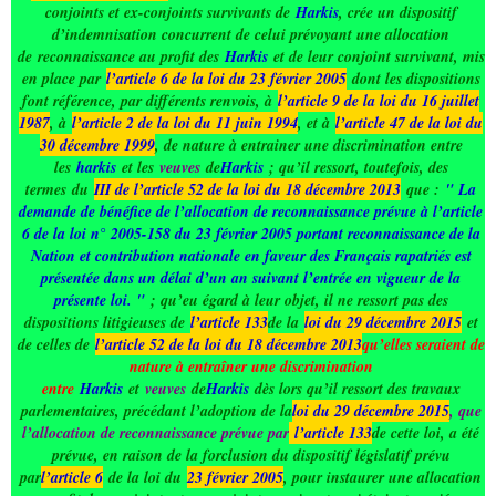
conjoints et ex-conjoints survivants de
Harkis
, crée un dispositif
d’indemnisation concurrent de celui prévoyant une allocation
de
reconnaissance au profit des
Harkis
et de leur conjoint survivant, mis
en place par
l’article 6 de la loi du 23 février 2005
dont les dispositions
font référence, par différents renvois, à
l’article 9 de la loi du 16 juillet
1987
, à
l’article 2 de la loi du 11 juin 1994
, et à
l’article 47 de la loi du
30 décembre 1999
, de nature à entrainer une discrimination entre
les
harkis
et les
veuves
de
Harkis
; qu’il ressort, toutefois, des
termes
du
III de l’article 52 de la loi du 18 décembre 2013
que :
" La
demande de bénéfice de l’allocation de reconnaissance prévue à l’article
6 de la loi n° 2005-158 du 23 février 2005 portant reconnaissance de la
Nation et contribution nationale en faveur des Français rapatriés est
présentée dans un délai d’un an suivant l’entrée en vigueur de la
présente loi. "
; qu’eu égard à leur objet, il ne ressort pas des
dispositions litigieuses de
l’article 133
de la
loi du 29 décembre 2015
et
de celles de
l’article 52 de la loi du 18 décembre 2013
qu’elles seraient de
nature à entraîner une discrimination
entre
Harkis
et
veuves
de
Harkis
dès lors qu’il ressort des travaux
parlementaires, précédant l’adoption de la
loi du 29 décembre 2015
, que
l’allocation de reconnaissance prévue par
l’article 133
de cette loi, a été
prévue, en raison de la forclusion du dispositif législatif prévu
par
l’article 6
de la loi du
23 février 2005
, pour instaurer une allocation