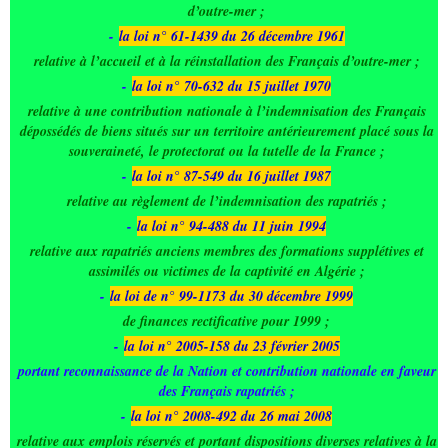
d’outre-mer ;
-
la loi n° 61-1439 du 26 décembre 1961
relative à l’accueil et à la réinstallation des Français d’outre-mer ;
-
la loi n° 70-632 du 15 juillet 1970
relative à une contribution nationale à l’indemnisation des Français
dépossédés de biens situés sur un territoire antérieurement placé sous la
souveraineté, le protectorat ou la tutelle de la France ;
-
la loi n° 87-549 du 16 juillet 1987
relative au règlement de l’indemnisation des rapatriés ;
-
la loi n° 94-488 du 11 juin 1994
relative aux rapatriés anciens membres des formations supplétives et
assimilés ou victimes de la captivité en Algérie ;
-
la loi de n° 99-1173 du 30 décembre 1999
de finances rectificative pour 1999 ;
-
la loi n° 2005-158 du 23 février 2005
portant reconnaissance de la Nation et contribution nationale en faveur
des Français rapatriés ;
-
la loi n° 2008-492 du 26 mai 2008
relative aux emplois réservés et portant dispositions diverses relatives à la