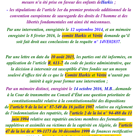
mesure n’a été prise en faveur des enfants de
Harkis
;
-
les stipulations de l’article 1er du premier protocole additionnel de la
convention européenne de sauvegarde des droits de l’homme et des
libertés fondamentales ont ainsi été méconnues.
Par une intervention, enregistrée le
12 septembre 2014
, et un mémoire
enregistré le 8 février 2016, le
comité Harkis
et
Vérité
demande qu’il
soit fait droit aux conclusions de la requête
n° 14VE02837
.
Par une lettre en date du
10 août 2015
, les parties ont été informées, en
application de l’article
R. 611-7
du code de justice administrative, que
la décision à intervenir est susceptible d’être fondée sur un moyen
soulevé d’office tiré de ce que le
Comité Harkis
et
Vérité
n’aurait pas
intérêt à agir pour former une intervention ;
Par un mémoire distinct, enregistré le
14 octobre 2016
,
M.B
...demande
à la Cour de transmettre au Conseil d’État une question prioritaire de
constitutionnalité relative à la constitutionnalité des dispositions
de
l’article 9 de la loi n° 87-549 du 16 juillet 1987
relative au règlement
de l’indemnisation des rapatriés, de
l’article 2 de la loi n° 94-488 du 11
juin 1994
relative aux rapatriés anciens membres des formations
supplétives et assimilés ou victimes de la captivité en Algérie, de
l’article
47 de la loi de n° 99-1173 du 30 décembre 1999
de finances rectificative