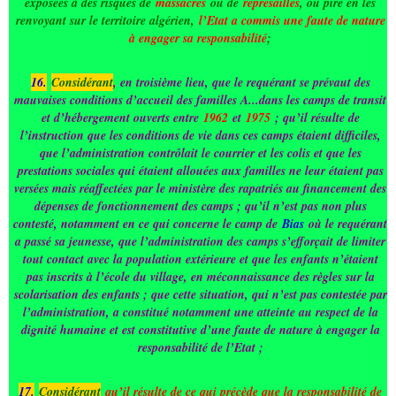
exposées à des risques de
massacres
ou de
représailles
, ou pire en les
renvoyant sur le territoire algérien,
l’Etat a commis une faute de nature
à engager sa responsabilité
;
16.
Considérant
, en troisième lieu, que le requérant se prévaut des
mauvaises conditions d’accueil des familles A...dans les camps de transit
et d’hébergement ouverts entre
1962
et
1975
; qu’il résulte de
l’instruction que les conditions de vie dans ces camps étaient difficiles,
que l’administration contrôlait le courrier et les colis et que les
prestations sociales qui étaient allouées aux familles ne leur étaient pas
versées mais réaffectées par le ministère des rapatriés au financement des
dépenses de fonctionnement des camps ; qu’il n’est pas non plus
contesté, notamment en ce qui concerne le camp de
Bias
où le requérant
a passé sa jeunesse, que l’administration des camps s’efforçait de limiter
tout contact avec la population extérieure et que les enfants n’étaient
pas inscrits à l’école du village, en méconnaissance des règles sur la
scolarisation des enfants ; que cette situation, qui n’est pas contestée par
l’administration, a constitué notamment une atteinte au respect de la
dignité humaine et est constitutive d’une faute de nature à engager la
responsabilité de l’Etat ;
17.
Considérant
qu’il résulte de ce qui précède que la responsabilité de