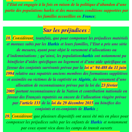
l’Etat est engagée à la fois en raison de la politique d’abandon d’une
partie des populations harkis et des mauvaises conditions supportées par
les familles accueillies en
France
;
Sur les préjudices :
18.
Considérant
,
toutefois, que pour compenser les préjudices matériels
et moraux subis par les
Harkis
et leurs familles, l’Etat a pris une série
de mesures, ayant pour objet le versement d’allocations ou
d’indemnisations ; qu’ainsi, les populations
harkis
ont notamment pu
bénéficier d’aides spécifiques au logement et d’une aide spécifique en
faveur des conjoints survivants prévue par la
loi n° 94-488 du 11 juin
1994
relative aux rapatriés anciens membres des formations supplétives
et assimilés ou victimes de la captivité en
Algérie
, du versement d’une
allocation de reconnaissance prévue par la loi du
23 février
2005
portant reconnaissance de la Nation et contribution nationale en
faveur des Français rapatriés ou encore de l’allocation viagère prévue
par
l’article 133
de la
loi du 29 décembre 2015
au bénéfice des
conjoints et ex-conjoints de
Harkis
;
19.
Considérant
que plusieurs dispositifs ont aussi été mis en place pour
compenser les préjudices subis par les enfants de
Harkis
et notamment
par ceux ayant vécu dans les camps de transit ouverts