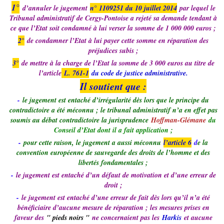
1°
d’annuler le jugement
n° 1109251 du 10 juillet 2014
par lequel le
Tribunal administratif de Cergy-Pontoise a rejeté sa demande tendant à
ce que l’Etat soit condamné à lui verser la somme de 1 000 000 euros ;
2°
de condamner l’Etat à lui payer cette somme en réparation des
préjudices subis ;
3°
de mettre à la charge de l’Etat la somme de 3 000 euros au titre de
l’article
L. 761-1
du code de justice administrative.
Il soutient que :
-
le jugement est entaché d’irrégularité dès lors que le principe du
contradictoire a été méconnu ; le tribunal administratif n’a en effet pas
soumis au débat contradictoire la jurisprudence
Hoffman-Glémane
du
Conseil d’Etat dont il a fait application ;
-
pour cette raison, le jugement a aussi méconnu
l’article 6
d
e la
convention européenne de sauvegarde des droits de l’homme et des
libertés fondamentales ;
-
le jugement est entaché d’un défaut de motivation et d’une erreur de
droit ;
-
le jugement est entaché d’une erreur de fait dès lors qu’il n’a été
bénéficiaire d’aucune mesure de réparation ; les mesures prises en
faveur des
" pieds noirs "
ne concernaient pas les
Harkis
et aucune