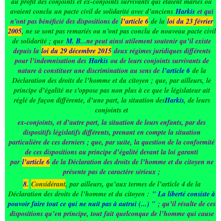
au profit des conjoints et ex-conjoints survivants qui étaient mariés ou
avaient conclu un pacte civil de solidarité avec d’anciens
Harkis
et qui
n’ont pas bénéficié des dispositions de
l’article 6
de la
loi du 23 février
2005
, ne se sont pas remariés ou n’ont pas conclu de nouveau pacte civil
de solidarité ; que
M. B
...ne peut ainsi utilement soutenir qu’il existe
depuis la
loi du 29 décembre 2015
deux régimes juridiques différents
pour l’indemnisation des
Harkis
ou de leurs conjoints survivants de
nature à constituer une discrimination au sens de
l’article 6
de la
Déclaration des droits de l’homme et du citoyen ; que, par ailleurs, le
principe d’égalité ne s’oppose pas non plus à ce que le législateur ait
réglé de façon différente, d’une part, la situation des
Harkis
, de leurs
conjoints et
ex-conjoints, et d’autre part, la situation de leurs enfants, par des
dispositifs législatifs différents, prenant en compte la situation
particulière de ces derniers ; que, par suite, la question de la conformité
de ces dispositions au principe d’égalité devant la loi garanti
par
l’article 6
de la Déclaration des droits de l’homme et du citoyen ne
présente pas de caractère sérieux ;
8.
Considérant
, par ailleurs, qu’aux termes de l’article 4 de la
Déclaration des droits de l’homme et du citoyen :
" La liberté consiste à
pouvoir faire tout ce qui ne nuit pas à autrui (...) "
; qu’il résulte de ces
dispositions qu’en principe, tout fait quelconque de l’homme qui cause