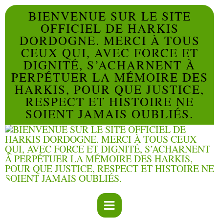
BIENVENUE SUR LE SITE
OFFICIEL DE HARKIS
DORDOGNE. MERCI À TOUS
CEUX QUI, AVEC FORCE ET
DIGNITÉ, S’ACHARNENT À
PERPÉTUER LA MÉMOIRE DES
HARKIS, POUR QUE JUSTICE,
RESPECT ET HISTOIRE NE
SOIENT JAMAIS OUBLIÉS.