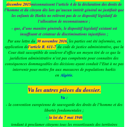
décembre 2015
méconnaissent l’article 4 de la déclaration des droits de
l’homme et du citoyen dès lors qu’aucun intérêt général ne justifiait que
les enfants de Harkis ne relèvent pas de ce dispositif législatif de
l’allocation de reconnaissance ;
- que, d’une manière générale, le dispositif législatif existant est
insuffisant et créateur de discriminations injustifiées ;
Par une lettre du
30 novembre 2016
, les parties ont été informées, en
application de
l’article R. 611-7
du code de justice administrative, que la
Cour était susceptible de soulever d’office un moyen tiré de ce que la
juridiction administrative n’est pas compétente pour connaître des
conséquences dommageables des décisions ayant conduit l’Etat à ne pas
intervenir pour mettre fin aux massacres de populations harkis
en
Algérie
.
.........................................................................................................
Vu les autres pièces du dossier.
Vu :
- la convention européenne de sauvegarde des droits de l’homme et des
libertés fondamentales ;
-
la loi du 7 mai 1946
tendant à proclamer citoyens tous les ressortissants des territoires