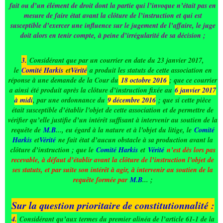
fait ou d’un élément de droit dont la partie qui l’invoque n’était pas en
mesure de faire état avant la clôture de l’instruction et qui est
susceptible d’exercer une influence sur le jugement de l’affaire, le juge
doit alors en tenir compte, à peine d’irrégularité de sa décision ;
3.
Considérant que par un courrier en date du 23 janvier 2017,
le
C
omité Harkis
et
Vérité
a produit les statuts de cette association en
réponse à une demande de la Cour du
18 octobre 2016
; que ce courrier
a ainsi été produit après la clôture d’instruction fixée au
6 janvier 2017
à midi
, par une ordonnance du
9 décembre 2016
; que si cette pièce
était susceptible d’établir l’objet de cette association et de permettre de
vérifier qu’elle justifie d’un intérêt suffisant à intervenir au soutien de la
requête de
M.B
..., eu égard à la nature et à l’objet du litige, le
Comité
Harkis
et
Vérité
ne fait état d’aucun obstacle à sa production avant la
clôture d’instruction ; que le
Comité Harkis
et
Vérité
n’est dès lors pas
recevable, à défaut d’établir avant la clôture de l’instruction l’objet de
ses statuts, et par suite son intérêt à agir, à intervenir au soutien de la
requête formée par
M.B
... ;
Sur la question prioritaire de constitutionnalité :
4.
Considérant qu’aux termes du premier alinéa de l’article 61-1 de la