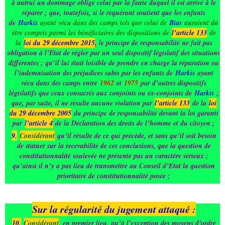
à autrui un dommage oblige celui par la faute duquel il est arrivé à le
réparer ; que, toutefois, si le requérant soutient que les enfants
de
Harkis
ayant vécu dans des camps tels que celui de
Bias
auraient dû
être compris parmi les bénéficiaires des dispositions de
l’article 133
de
la
loi du 29 décembre 2015
, le principe de responsabilité ne fait pas
obligation à l’Etat de régler par un seul dispositif législatif des situations
différentes ; qu’il lui était loisible de prendre en charge la réparation ou
l’indemnisation des préjudices subis par les enfants de
Harkis
ayant
vécu dans des camps entre
1962
et
1975
par d’autres dispositifs
législatifs que ceux consacrés aux conjoints ou ex-conjoints de
Harkis
;
que, par suite, il ne résulte aucune violation par
l’article 133
de la
loi
du 29 décembre 2005
du principe de responsabilité devant la loi garanti
par
l’article 4
de la Déclaration des droits de l’homme et du citoyen ;
9.
Considérant
qu’il résulte de ce qui précède, et sans qu’il soit besoin
de statuer sur la recevabilité de ces conclusions, que la question de
constitutionnalité soulevée ne présente pas un caractère sérieux ;
qu’ainsi il n’y a pas lieu de transmettre au Conseil d’Etat la question
prioritaire de constitutionnalité posée ;
Sur la régularité du jugement attaqué :
10.
Considérant
, en premier lieu, qu’à l’exception des moyens d’ordre