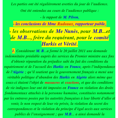
Les parties ont été régulièrement averties du jour de l’audience.
Ont été entendus au cours de l’audience publique :
- le rapport de
M. Pilven
,
- les conclusions de Mme
Rudeaux
, rapporteur public,
- les observations de
Me Nunès
, pour
M.B
...et
de
M.B
..., frère du requérant, pour le
comité
Harkis et Vérité
.
1.
Considérant
M. B
...a formé le 20 juillet 2011 une demande
indemnitaire préalable auprès des services du Premier ministre aux fins
d’obtenir réparation du préjudice subi du fait des conditions du
rapatriement et de l’accueil des
Harkis
en
France
, après l’indépendance
de l
’Algérie
; qu’il soutient que le gouvernement français a mené une
véritable politique d’abandon des
Harkis
en
Algérie
alors même que
ceux-ci étaient l’objet de
massacres
et
exactions
, et que des conditions
de vie indignes leur ont été imposées en
France
en violation des droits
fondamentaux attachés à la personne humaine, constituées notamment
par les entraves posées par les autorités françaises à leur liberté d’aller et
venir, le non respect de leur vie privée, la violation du secret des
correspondances et la violation du principe d’égal accès aux services
publics de l’enseignement ; que
M.B
... a ainsi demandé la