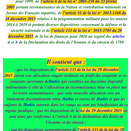
pour 1999, de
l’article 6 de la loi n° 2005-158 du 23 février
2005
portant reconnaissance de la Nation et contribution nationale en
faveur des Français rapatriés, de
l’article 52 de la loi n° 2013-1168 du
18 décembre 2013
relative à la programmation militaire pour les années
2014 à 2019 et portant diverses dispositions concernant la défense et la
sécurité nationale et de
l’article 133 de la loi n° 2015-1785 du 29
décembre 2015
de la loi de finances pour 2016 au regard des
articles
4
et
6
de la Déclaration des droits de l’homme et du citoyen de 1789.
Il soutient que :
- que les dispositions de
l’article 133 de la loi du 29 décembre
2015
créent une allocation viagère instituée au profit des conjoints et ex-
conjoints survivants de
Harkis
qui constitue un deuxième dispositif
indemnitaire à côté de l’allocation de reconnaissance mise en place par
les textes susmentionnés ; que cette nouvelle allocation crée un
traitement discriminatoire entre
Harkis
et veuves de
Harkis
et que les
enfants de
Harkis
internés dans les camps ne sont pas bénéficiaires de ce
régime juridique ; que les dispositions de la
loi du 29 décembre 2015
ne
sont ainsi pas conformes à l’article 6 de la déclaration des droits de
l’homme et du citoyen ;
- que les dispositions susmentionnées de
l’article 133 de la loi du 29