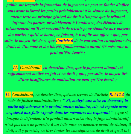
public sur lesquels la formation de jugement ne peut se fonder d’office
sans avoir informé les parties préalablement à la séance du jugement,
aucun texte ou principe général du droit n’impose que le tribunal
informe les parties, préalablement à l’audience, des éléments de
raisonnement qu’il est susceptible de retenir pour répondre aux moyens
des parties ; qu’il se borne, ce faisant, à remplir son office ; que, par
suite, le moyen tiré de ce que
l’article 6
de la convention européenne des
droits de l’homme et des libertés fondamentales aurait été méconnu ne
peut qu’être écarté ;
11.
Considérant
,
en deuxième lieu, que le jugement attaqué est
suffisamment motivé en fait et en droit ; que, par suite, le moyen tiré
d’une insuffisance de motivation ne peut qu’être écarté ;
12.
Considérant
, en dernier lieu, qu’aux termes de l’article
R. 612-6
du
code de justice administrative :
" Si, malgré une mise en demeure, la
partie défenderesse n’a produit aucun mémoire, elle est réputée avoir
acquiescé aux faits exposés dans les mémoires du requérant "
; que si,
lorsque le défendeur n’a produit aucun mémoire, le juge administratif
n’est pas tenu de procéder à un telle mise en demeure avant de statuer, il
doit, s’il y procède, en tirer toutes les conséquences de droit et qu’il lui