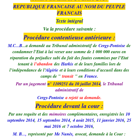
REPUBLIQUE FRANCAISE AU NOM DU PEUPLE
FRANCAIS
Texte intégral
Vu la procédure suivante :
Procédure contentieuse antérieure :
M.C...B
...a demandé au Tribunal administratif de
Cergy-Pontoise
de
condamner l’Etat à lui verser une somme de 1 000 000 euros en
réparation du préjudice subi du fait des fautes commises par l’Etat
tenant à
l’abandon
des
Harkis
et de leurs familles lors de
l’indépendance de l’
Algérie
et à leurs conditions d’accueil dans des
camps de "
transit
" en
France
.
Par un jugement
n° 1109251 du 10 juillet 2014
, le Tribunal
administratif de
Cergy-Pontoise
a rejeté sa demande.
Procédure devant la cour :
Par une requête et des
mémoires
complémentaires, enregistrés les
10
septembre 2014
,
15 septembre 2014
,
4 août 2015
,
11 janvier 2016
,
25
mai 2016
et
7 octobre 2016
,
M. B.
..,
représenté par
Me Nunès
,
avocat, demande à la Cour :