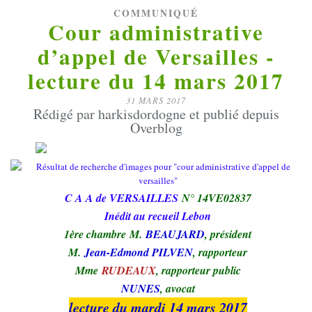
COMMUNIQUÉ
Cour administrative
d’appel de Versailles -
lecture du 14 mars 2017
31 MARS 2017
Rédigé par harkisdordogne et publié depuis
Overblog
C A A de VERSAILLES
N° 14VE02837
Inédit au recueil Lebon
1ère chambre
M.
BEAUJARD
, président
M.
Jean-Edmond PILVEN
, rapporteur
Mme
RUDEAUX
, rapporteur public
NUNES
, avocat
lecture du mardi 14 mars 2017