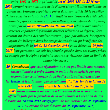
entre
1962
et
1975
; qu’ainsi la
loi n° 2005-158 du 23 février
2005
portant reconnaissance de la Nation et contribution nationale en
faveur des Français rapatriés a prévu dans son article 10 le bénéfice
d’aides pour les enfants de
Harkis
, éligibles aux bourses de l’éducation
nationale ; que ces derniers ont par ailleurs pu bénéficier du dispositif
prévu par la
loi n° 2008-492 du 26 mai 2008
relative aux emplois
réservés et portant dispositions diverses relatives à la défense, leur
ouvrant un droit à des emplois réservés ; que, par ailleurs, les enfants
ayant été hébergés dans les camps de transit ont pu bénéficier des
dispositions de la
loi du 22 décembre 2014
et du décret du
29 juin
2015
leur permettant de voir les périodes passées dans ces camps prises
en compte par le régime général d’assurance vieillesse dans la limite de
quatre trimestres ;
20.
Considérant
que cette réparation ne s’est pas limitée aux mesures
susmentionnées d’ordre financier mais a été complétée par une
reconnaissance solennelle du préjudice subi collectivement par
les
Harkis
et leur famille, que ce soit dans
l’article 1er de la loi du 11
juin 1994
ou dans
l’article 1er de la loi du 23 février
2005
susmentionnées ou encore à l’occasion de la reconnaissance
officielle faite par le président de la République à l’occasion de son
discours du
14 avril 2012
à
Perpignan
, de son message du
25 septembre
2012
ou encore de son discours du
25 septembre 2016
,